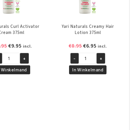
urals Curl Activator
Yari Naturals Creamy Hair
Cream 375ml
Lotion 375ml
Oorspronkelijke
Huidige
Oorspronkelijke
Huidige
.95
€
9.95
€
8.95
€
6.95
incl.
incl.
prijs
prijs
prijs
prijs
+
-
+
was:
is:
was:
is:
i
Yari
turals
Naturals
€10.95.
€9.95.
€8.95.
€6.95.
n Winkelmand
In Winkelmand
l
Creamy
tivator
Hair
eam
Lotion
5ml
375ml
ntal
aantal