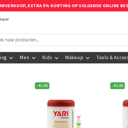
ARVERKOOP, EXTRA 5% KORTING OP VOLGENDE ONLINE BE
huis!
ing
Men
Kids
Makeup
Tools & Acces
-
€
1.00
-
€
1.00