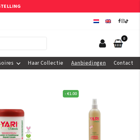
STELLING
0
soires
Haar Collectie
Aanbiedingen
Contact
-
€
1.00