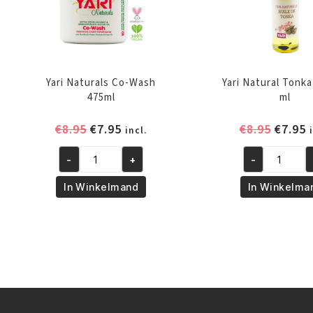
Yari Naturals Co-Wash
Yari Natural Tonka
475ml
ml
Oorspronkelijke
Huidige
Oorspr
H
€
8.95
€
7.95
€
8.95
€
7.95
incl.
prijs
prijs
prijs
p
-
+
-
was:
is:
was:
i
Yari
Yari
Naturals
Natural
€8.95.
€7.95.
€8.95.
€
In Winkelmand
In Winkelma
Co-
Tonka
Wash
Oil
475ml
250
aantal
ml
aantal
Lees Meer