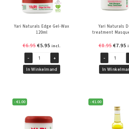
Yari Naturals Edge Gel-Wax
Yari Naturals 
120ml
treatment Masqu
Oorspronkelijke
Huidige
Oorspr
H
€
6.95
€
5.95
€
8.95
€
7.95
incl.
prijs
prijs
prijs
p
-
+
-
was:
is:
was:
i
Yari
Yari
Naturals
Naturals
€6.95.
€5.95.
€8.95.
€
In Winkelmand
In Winkelma
Edge
Deep
Gel-
treatment
Wax
Masque
120ml
475ml
aantal
aantal
-
€
1.00
-
€
1.00