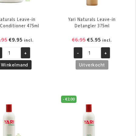
Naturals Leave-in
Yari Naturals Leave-in
 Conditioner 475ml
Detangler 375ml
Oorspronkelijke
Huidige
Oorspronkelijke
Huidige
.95
€
9.95
€
6.95
€
5.95
incl.
incl.
prijs
prijs
prijs
prijs
+
-
+
was:
is:
was:
is:
i
Yari
turals
Naturals
€10.95.
€9.95.
€6.95.
€5.95.
n Winkelmand
Uitverkocht
ave-
Leave-
in
pair
Detangler
nditioner
375ml
5ml
aantal
-
€
2.00
ntal