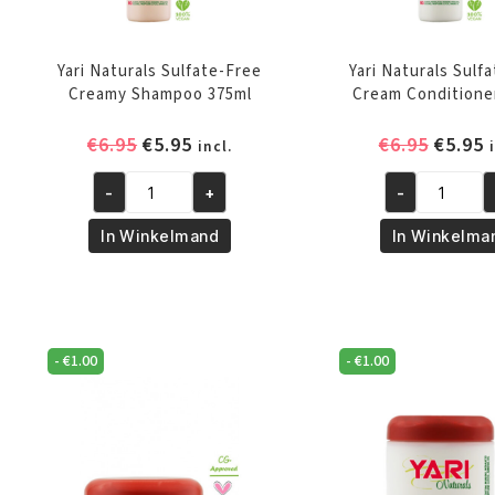
Yari Naturals Sulfate-Free
Yari Naturals Sulf
Creamy Shampoo 375ml
Cream Conditione
Oorspronkelijke
Huidige
Oorspr
H
€
6.95
€
5.95
€
6.95
€
5.95
incl.
prijs
prijs
prijs
p
-
+
-
was:
is:
was:
i
Yari
Yari
Naturals
Naturals
€6.95.
€5.95.
€6.95.
€
In Winkelmand
In Winkelma
Sulfate-
Sulfate-
Free
Free
Creamy
Cream
Shampoo
Conditioner
375ml
375ml
-
€
1.00
-
€
1.00
aantal
aantal