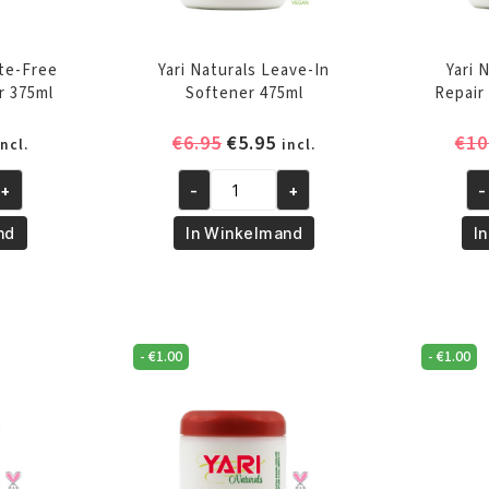
ate-Free
Yari Naturals Leave-In
Yari 
r 375ml
Softener 475ml
Repair
onkelijke
uidige
Oorspronkelijke
Huidige
€
6.95
€
5.95
€
10
incl.
incl.
rijs
prijs
prijs
+
-
+
-
s:
was:
is:
Yari
Yar
Naturals
Na
5.95.
€6.95.
€5.95.
nd
In Winkelmand
I
Leave-
Le
In
in
Softener
Re
475ml
Co
aantal
47
-
€
1.00
-
€
1.00
aa