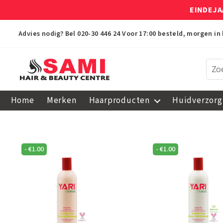
EINDEJA
Advies nodig? Bel
020-30 446 24
Voor 17:00 besteld, morgen in 
Sami
Afro
Home
Merken
Haarproducten
Huidverzorg
Hair
&
Beauty
Centre
-
€
1.00
-
€
1.00