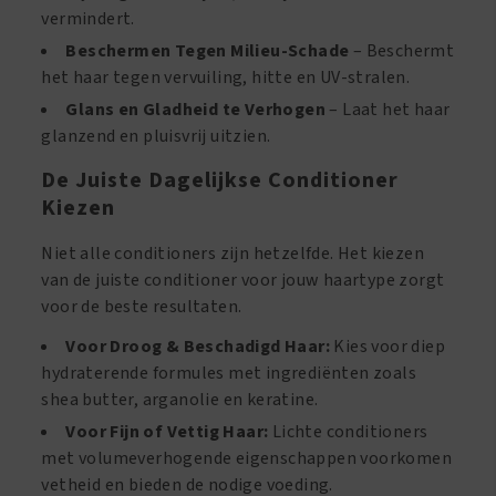
vermindert.
Beschermen Tegen Milieu-Schade
– Beschermt
het haar tegen vervuiling, hitte en UV-stralen.
Glans en Gladheid te Verhogen
– Laat het haar
glanzend en pluisvrij uitzien.
De Juiste Dagelijkse Conditioner
Kiezen
Niet alle conditioners zijn hetzelfde. Het kiezen
van de juiste conditioner voor jouw haartype zorgt
voor de beste resultaten.
Voor Droog & Beschadigd Haar:
Kies voor diep
hydraterende formules met ingrediënten zoals
shea butter, arganolie en keratine.
Voor Fijn of Vettig Haar:
Lichte conditioners
met volumeverhogende eigenschappen voorkomen
vetheid en bieden de nodige voeding.