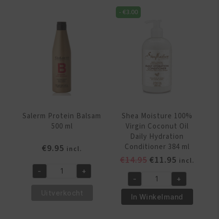
ml
ml
-
€
3.00
aantal
aantal
Salerm Protein Balsam
Shea Moisture 100%
500 ml
Virgin Coconut Oil
Daily Hydration
Conditioner 384 ml
€
9.95
incl.
Oorspronkelijke
Huidige
€
14.95
€
11.95
incl.
prijs
prijs
-
+
Salerm
-
+
was:
is:
Shea
Protein
Uitverkocht
€14.95.
€11.95.
Moisture
In Winkelmand
Balsam
100%
500