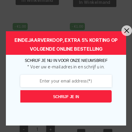
€10.95.
€9.95.
In Winkelmand
ISLE
In Winkelmand
Manuka
JAMAICAN
Honey
BLACK
And
CASTOR
Yogurt
-
€
1.00
-
€
1.00
OIL
Hydrate
KNOT
Repair
EINDEJAARVERKOOP, EXTRA 5% KORTING OP
FREE
Multi
VOLGENDE ONLINE BESTELLING
FOREVER
Action
LEAVE
Leave
SCHRIJF JE NU IN VOOR ONZE NIEUWSBRIEF
IN
* Voer uw e-mailadres in en schrijf u in.
In
CONDITIONER
8oz/237ml
237
aantal
ML
Taliah Waajid Green
Taliah Waajid PS
aantal
Apple & Aloe Nutrition
Bamboo and Coconut
SCHRIJF JE IN
Leave-in Conditioner
Milk Leave-in
12oz/355 ml
Conditioner 8oz/237
ml
Oorspronkelijke
Huidige
€
11.50
€
10.50
incl.
Oorspronkelijke
Huidige
€
13.50
€
12.50
prijs
prijs
incl.
prijs
prijs
was:
is:
-
+