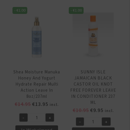
Virgin
ml
Coconut
aantal
-
€
1.00
-
€
1.00
Oil
Daily
Hydration
Conditioner
384
ml
aantal
Shea Moisture Manuka
SUNNY ISLE
Honey And Yogurt
JAMAICAN BLACK
Hydrate Repair Multi
CASTOR OIL KNOT
Action Leave In
FREE FOREVER LEAVE
8oz/237ml
IN CONDITIONER 237
ML
Oorspronkelijke
Huidige
€
14.95
€
13.95
incl.
Oorspronkelijke
Huidige
€
10.95
€
9.95
prijs
prijs
incl.
prijs
prijs
was:
is:
-
+
Shea
-
+
was:
is:
€14.95.
€13.95.
SUNNY
Moisture