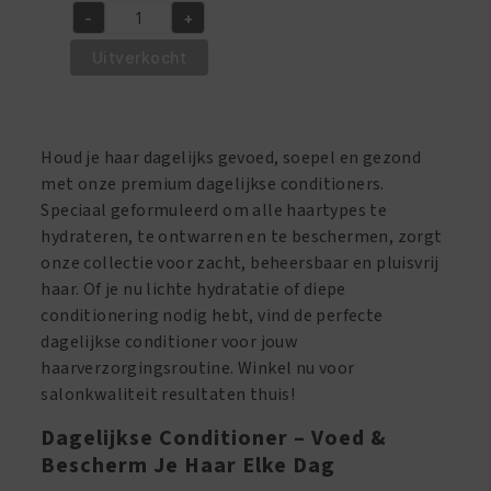
prijs
prijs
-
+
was:
is:
Taliah
€10.95.
€9.95.
Waajid
Uitverkocht
Shea
Coco
Condition
Houd je haar dagelijks gevoed, soepel en gezond
Daily
met onze premium dagelijkse conditioners.
Leave
Speciaal geformuleerd om alle haartypes te
in
hydrateren, te ontwarren en te beschermen, zorgt
Conditioner
onze collectie voor zacht, beheersbaar en pluisvrij
Spray
haar. Of je nu lichte hydratatie of diepe
8oz/236ml
conditionering nodig hebt, vind de perfecte
aantal
dagelijkse conditioner voor jouw
haarverzorgingsroutine. Winkel nu voor
salonkwaliteit resultaten thuis!
Dagelijkse Conditioner – Voed &
Bescherm Je Haar Elke Dag