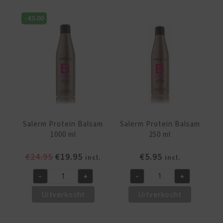
In-
In-
Out
Out
-
€
5.00
Conditioner
Conditioner
200ml
250ml
aantal
aantal
Salerm Protein Balsam
Salerm Protein Balsam
1000 ml
250 ml
Oorspronkelijke
Huidige
€
24.95
€
19.95
€
5.95
incl.
incl.
prijs
prijs
-
+
-
+
was:
is:
Salerm
Salerm
€24.95.
€19.95.
Protein
Protein
Uitverkocht
Uitverkocht
Balsam
Balsam
1000
250