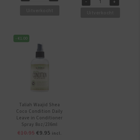
Taliah
-
+
was:
is:
€11.50.
€10.50.
Taliah
Waajid
€13.50.
€12.50.
Uitverkocht
Waajid
Uitverkocht
Green
PS
Apple
Bamboo
&
and
Aloe
-
€
1.00
Coconut
Nutrition
Milk
Leave-
Leave-
in
in
Conditioner
Conditioner
12oz/355
8oz/237
ml
ml
aantal
aantal
Taliah Waajid Shea
Coco Condition Daily
Leave in Conditioner
Spray 8oz/236ml
Oorspronkelijke
Huidige
€
10.95
€
9.95
incl.