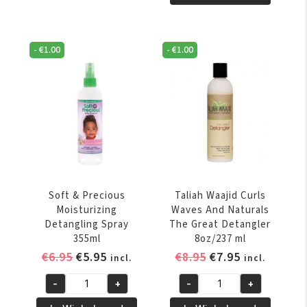
Raw
Girls
Shea
Leave-
Butter
In
-
€
1.00
-
€
1.00
Extra
Conditioning
Moisture
Detangler
Detangler
251
8oz/237
ml
ml
aantal
aantal
Soft & Precious
Taliah Waajid Curls
Moisturizing
Waves And Naturals
Detangling Spray
The Great Detangler
355ml
8oz/237 ml
Oorspronkelijke
Huidige
Oorspronkelijke
Huidige
€
6.95
€
5.95
€
8.95
€
7.95
incl.
incl.
prijs
prijs
prijs
prijs
-
+
-
+
was:
is:
was:
is:
Soft
Taliah
€6.95.
€5.95.
€8.95.
€7.95.