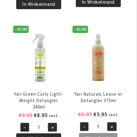
€7.95.
€6.95.
In Winkelmand
Waajid
In Winkelmand
Kinky
Kinky
Wavy
Wavy
Naturals
Natural
Tangles
-
€
1.00
-
€
1.00
Easy
Out
Herbal
Today
Comb
8oz/236ml
Out
aantal
8oz/237
ml
aantal
Yari Green Curls Light-
Yari Naturals Leave-in
Weight Detangler
Detangler 375ml
240ml
Oorspronkelijke
Huidige
€
6.95
€
5.95
Oorspronkelijke
Huidige
€
9.95
€
8.95
incl.
incl.
prijs
prijs
prijs
prijs
-
+
-
+
was:
is:
was:
is:
Yari
Yari
€6.95.
€5.95.