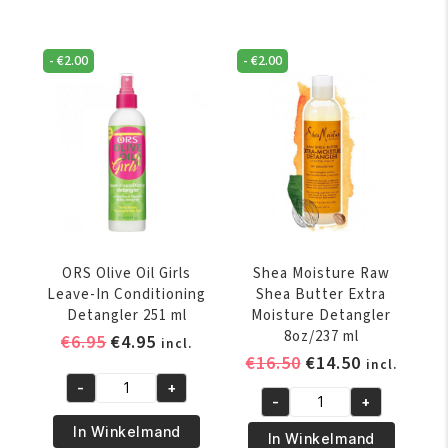
Natural
Detangler
Hair
Spray
Coil
-
€
2.00
-
€
2.00
355
Calm
ml
Detangler
aantal
237
ml
aantal
ORS Olive Oil Girls
Shea Moisture Raw
Leave-In Conditioning
Shea Butter Extra
Detangler 251 ml
Moisture Detangler
8oz/237 ml
Oorspronkelijke
Huidige
€
6.95
€
4.95
incl.
Oorspronkelijke
Huidige
€
16.50
€
14.50
prijs
prijs
incl.
prijs
prijs
was:
is:
-
+
ORS
-
+
was:
is:
€6.95.
€4.95.
Shea
Olive
€16.50.
€14.50.
In Winkelmand
Moisture
In Winkelmand
Oil