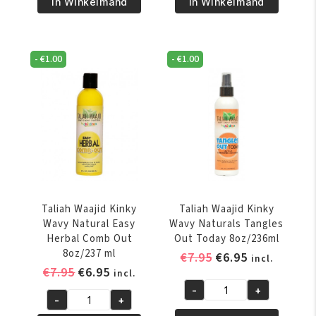
&
Waajid
In Winkelmand
In Winkelmand
Precious
Curls
Moisturizing
Waves
Detangling
And
-
€
1.00
-
€
1.00
Spray
Naturals
355ml
The
aantal
Great
Detangler
8oz/237
ml
aantal
Taliah Waajid Kinky
Taliah Waajid Kinky
Wavy Natural Easy
Wavy Naturals Tangles
Herbal Comb Out
Out Today 8oz/236ml
8oz/237 ml
Oorspronkelijke
Huidige
€
7.95
€
6.95
incl.
Oorspronkelijke
Huidige
€
7.95
€
6.95
prijs
prijs
incl.
prijs
prijs
was:
is:
-
+
Taliah
-
+
was:
is:
€7.95.
€6.95.
Taliah
Waajid