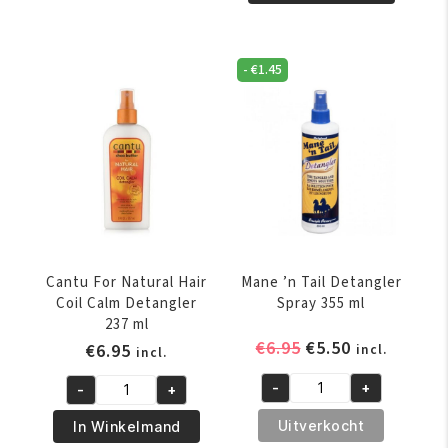
Am
Organics
Naturally
-
Detangling
2N1
-
€
1.45
Conditioner
Organic
Leave-
Conditioning
In
Detangler
Tangle
355
Relaser
ml
8oz/237
aantal
ml
aantal
Cantu For Natural Hair
Mane ’n Tail Detangler
Coil Calm Detangler
Spray 355 ml
237 ml
Oorspronkelijke
Huidige
€
6.95
€
5.50
€
6.95
incl.
incl.
prijs
prijs
-
+
-
+
was:
is:
Mane
Cantu
€6.95.
€5.50.
'n
For
Uitverkocht
In Winkelmand
Tail