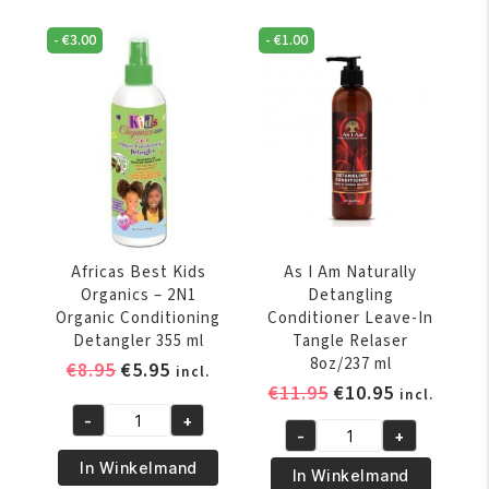
-
€
3.00
-
€
1.00
Africas Best Kids
As I Am Naturally
Organics – 2N1
Detangling
Organic Conditioning
Conditioner Leave-In
Detangler 355 ml
Tangle Relaser
8oz/237 ml
Oorspronkelijke
Huidige
€
8.95
€
5.95
incl.
Oorspronkelijke
Huidige
€
11.95
€
10.95
prijs
prijs
incl.
prijs
prijs
was:
is:
-
+
Africas
-
+
was:
is:
€8.95.
€5.95.
As
Best
€11.95.
€10.95.
In Winkelmand
I
In Winkelmand
Kids