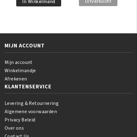
€9.95.
€8.95.
Naturals
Green
Uitverkocht
In Winkelmand
Leave-
Curls
in
Light-
Detangler
Weight
375ml
Detangler
aantal
240ml
aantal
MIJN ACCOUNT
Mijn account
Winkelmandje
Afrekenen
KLANTENSERVICE
Levering & Retournering
Algemene voorwaarden
Privacy Beleid
Over ons
Contact Us