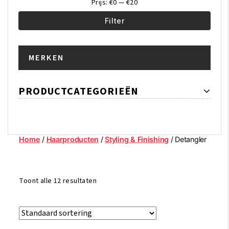
Prijs:
€0
—
€20
Filter
Min.
Max.
MERKEN
prijs
prijs
PRODUCTCATEGORIEËN
Home
/
Haarproducten
/
Styling & Finishing
/ Detangler
Toont alle 12 resultaten