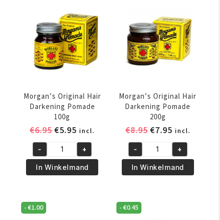
aantal
Treatment
4oz/113
gr
aantal
Morgan’s Original Hair
Morgan’s Original Hair
Darkening Pomade
Darkening Pomade
100g
200g
Oorspronkelijke
Huidige
Oorspronkelijke
Huidige
€
6.95
€
5.95
€
8.95
€
7.95
incl.
incl.
prijs
prijs
prijs
prijs
-
+
-
+
was:
is:
was:
is:
Morgan's
Morgan's
€6.95.
€5.95.
€8.95.
€7.95.
Original
Original
In Winkelmand
In Winkelmand
Hair
Hair
Darkening
Darkening
Pomade
Pomade
-
€
1.00
-
€
0.45
100g
200g