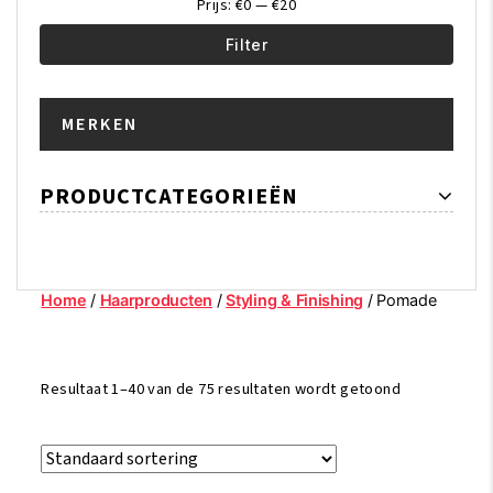
Prijs:
€0
—
€20
Filter
Min.
Max.
MERKEN
prijs
prijs
PRODUCTCATEGORIEËN
Home
/
Haarproducten
/
Styling & Finishing
/ Pomade
Resultaat 1–40 van de 75 resultaten wordt getoond