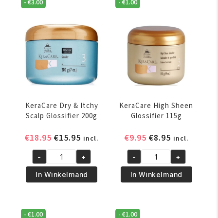
-
€
3.00
-
€
1.00
Size
Glossifier
25oz/708
115gr/4oz
gr
aantal
aantal
KeraCare Dry & Itchy
KeraCare High Sheen
Scalp Glossifier 200g
Glossifier 115g
Oorspronkelijke
Huidige
Oorspronkelijke
Huidige
€
18.95
€
15.95
€
9.95
€
8.95
incl.
incl.
prijs
prijs
prijs
prijs
-
+
-
+
was:
is:
was:
is:
KeraCare
KeraCare
€18.95.
€15.95.
€9.95.
€8.95.
Dry
High
In Winkelmand
In Winkelmand
&
Sheen
Itchy
Glossifier
Scalp
115g
-
€
1.00
-
€
1.00