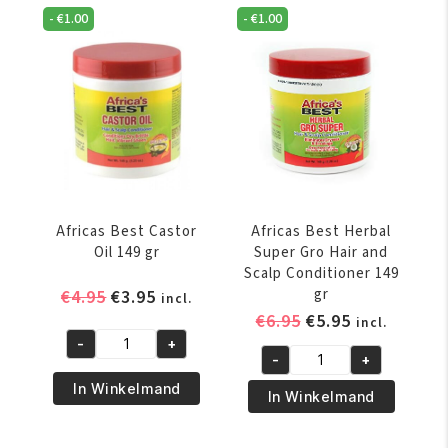
Rejuvenating
Gro
-
€
1.00
-
€
1.00
Oil
Super
150
Hair
ml
&
aantal
Scalp
Conditioner
149
gr
aantal
Africas Best Castor
Africas Best Herbal
Oil 149 gr
Super Gro Hair and
Scalp Conditioner 149
Oorspronkelijke
Huidige
gr
€
4.95
€
3.95
incl.
prijs
prijs
Oorspronkelijke
Huidige
€
6.95
€
5.95
incl.
was:
is:
prijs
prijs
-
+
Africas
-
+
€4.95.
€3.95.
was:
is:
Africas
Best
In Winkelmand
€6.95.
€5.95.
Best
In Winkelmand
Castor
Herbal
Oil
Super