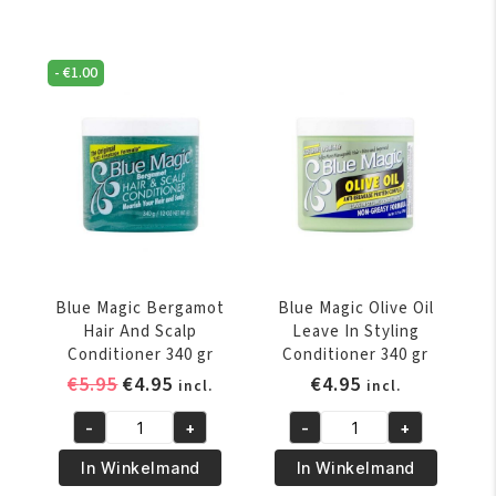
Vitamin
Argan
E
Oil
-
Herbal
-
€
1.00
13.75
Complex
oz
Leave
aantal
In
Conditioner
340
gr
aantal
Blue Magic Bergamot
Blue Magic Olive Oil
Hair And Scalp
Leave In Styling
Conditioner 340 gr
Conditioner 340 gr
Oorspronkelijke
Huidige
€
5.95
€
4.95
€
4.95
incl.
incl.
prijs
prijs
-
+
-
+
was:
is:
Blue
Blue
€5.95.
€4.95.
Magic
Magic
In Winkelmand
In Winkelmand
Bergamot
Olive