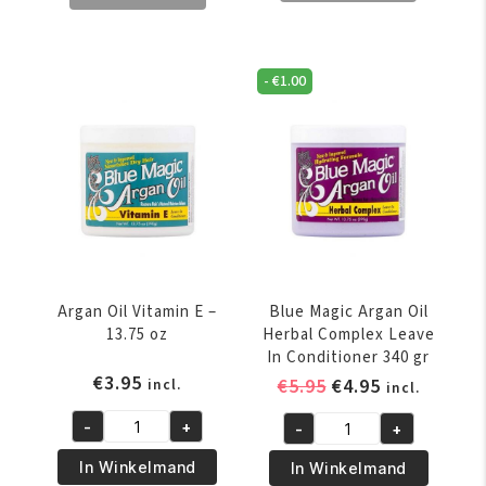
Maximum
Kids
Strength
Organics
Super
Soft
Gro
-
€
1.00
Hold
149
Styling
-
Pomade
ml
and
aantal
Hairdress
114
gr
aantal
Argan Oil Vitamin E –
Blue Magic Argan Oil
13.75 oz
Herbal Complex Leave
In Conditioner 340 gr
€
3.95
Oorspronkelijke
Huidige
€
5.95
€
4.95
incl.
incl.
prijs
prijs
-
+
-
+
was:
is:
Argan
Blue
€5.95.
€4.95.
Oil
Magic
In Winkelmand
In Winkelmand