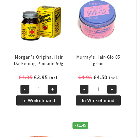
aantal
aantal
Morgan’s Original Hair
Murray’s Hair-Glo 85
Darkening Pomade 50g
gram
Oorspronkelijke
Huidige
Oorspronkelijke
Huidige
€
4.95
€
3.95
€
4.95
€
4.50
incl.
incl.
prijs
prijs
prijs
prijs
-
+
-
+
was:
is:
was:
is:
Morgan's
Murray's
€4.95.
€3.95.
€4.95.
€4.50.
Original
Hair-
In Winkelmand
In Winkelmand
Hair
Glo
Darkening
85
Pomade
gram
-
€
1.45
50g
aantal
aantal