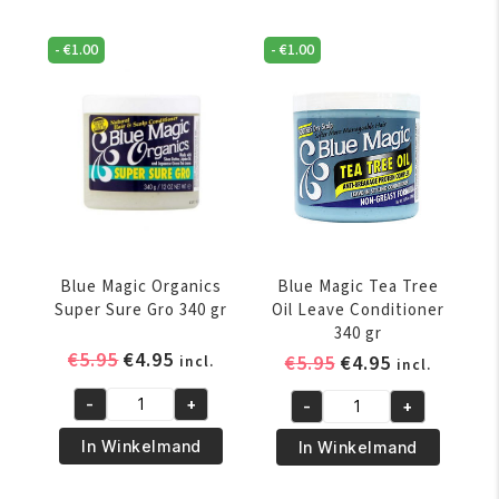
Castor
Indian
Oil
Hemp
-
€
1.00
-
€
1.00
340
340
gr
gr
aantal
aantal
Blue Magic Organics
Blue Magic Tea Tree
Super Sure Gro 340 gr
Oil Leave Conditioner
340 gr
Oorspronkelijke
Huidige
€
5.95
€
4.95
Oorspronkelijke
Huidige
€
5.95
€
4.95
incl.
incl.
prijs
prijs
prijs
prijs
-
+
-
+
was:
is:
was:
is:
Blue
Blue
€5.95.
€4.95.
€5.95.
€4.95.
Magic
Magic
In Winkelmand
In Winkelmand
Organics
Tea
Super
Tree