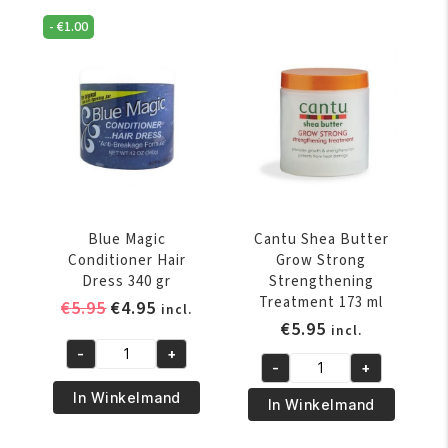
With
Hair
-
€
1.00
Mango
Conditioner
And
340
Lime
gr
340
aantal
gr
aantal
Blue Magic
Cantu Shea Butter
Conditioner Hair
Grow Strong
Dress 340 gr
Strengthening
Treatment 173 ml
Oorspronkelijke
Huidige
€
5.95
€
4.95
incl.
€
5.95
prijs
prijs
incl.
was:
is:
-
+
Blue
-
+
€5.95.
€4.95.
Cantu
Magic
In Winkelmand
Shea
In Winkelmand
Conditioner
Butter
Hair