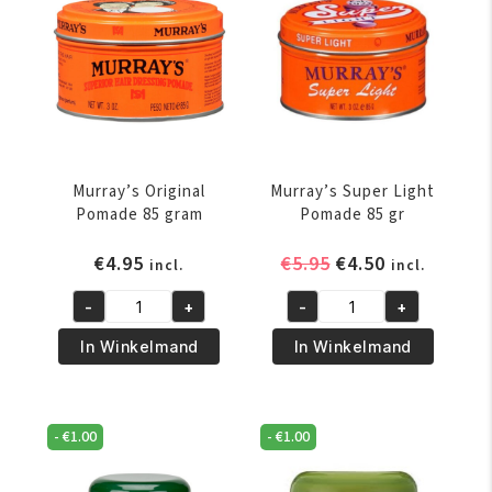
Murray’s Original
Murray’s Super Light
Pomade 85 gram
Pomade 85 gr
Oorspronkelijke
Huidige
€
4.95
€
5.95
€
4.50
incl.
incl.
prijs
prijs
-
+
-
+
was:
is:
Murray's
Murray's
€5.95.
€4.50.
Original
Super
In Winkelmand
In Winkelmand
Pomade
Light
85
Pomade
gram
85
-
€
1.00
-
€
1.00
aantal
gr
aantal