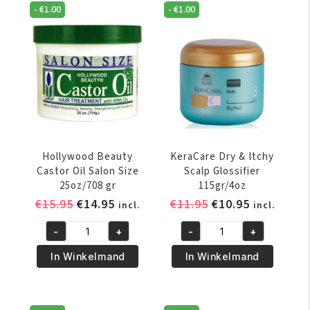
aantal
213
-
€
1.00
-
€
1.00
gr
aantal
Hollywood Beauty
KeraCare Dry & Itchy
Castor Oil Salon Size
Scalp Glossifier
25oz/708 gr
115gr/4oz
Oorspronkelijke
Huidige
Oorspronkelijke
Huidige
€
15.95
€
14.95
€
11.95
€
10.95
incl.
incl.
prijs
prijs
prijs
prijs
-
+
-
+
was:
is:
was:
is:
Hollywood
KeraCare
€15.95.
€14.95.
€11.95.
€10.95.
Beauty
Dry
In Winkelmand
In Winkelmand
Castor
&
Oil
Itchy
Salon
Scalp