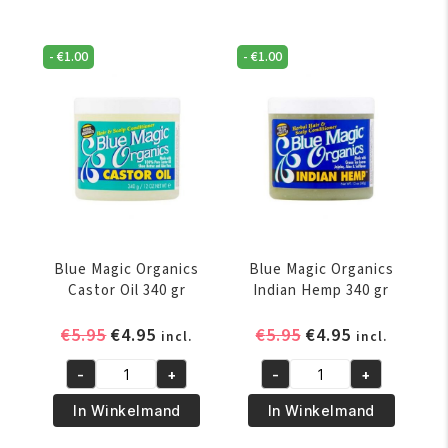
Hair
Oil
And
Leave
-
€
1.00
-
€
1.00
Scalp
In
Conditioner
Styling
340
Conditioner
gr
340
aantal
gr
aantal
Blue Magic Organics
Blue Magic Organics
Castor Oil 340 gr
Indian Hemp 340 gr
Oorspronkelijke
Huidige
Oorspronkelijke
Huidige
€
5.95
€
4.95
€
5.95
€
4.95
incl.
incl.
prijs
prijs
prijs
prijs
-
+
-
+
was:
is:
was:
is:
Blue
Blue
€5.95.
€4.95.
€5.95.
€4.95.
Magic
Magic
In Winkelmand
In Winkelmand
Organics
Organics