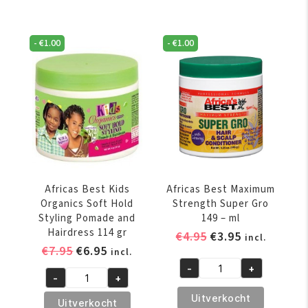
Kids
Kids
Organics
Organics
Gro
Protein
-
€
1.00
-
€
1.00
Strong
&
Triple
Vitamin
Action
Fortified
Growth
Hair
Stimulating
and
Therapy
Scalp
213
Remedy
gr
213
aantal
gr
Africas Best Kids
Africas Best Maximum
aantal
Organics Soft Hold
Strength Super Gro
Styling Pomade and
149 – ml
Hairdress 114 gr
Oorspronkelijke
Huidige
€
4.95
€
3.95
incl.
Oorspronkelijke
Huidige
€
7.95
€
6.95
prijs
prijs
incl.
prijs
prijs
was:
is:
-
+
Africas
-
+
was:
is:
€4.95.
€3.95.
Africas
Best
€7.95.
€6.95.
Uitverkocht
Best
Uitverkocht