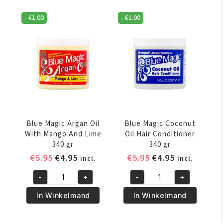
Sure
Oil
-
€
1.00
-
€
1.00
Gro
Leave
340
Conditioner
gr
340
aantal
gr
aantal
Blue Magic Argan Oil
Blue Magic Coconut
With Mango And Lime
Oil Hair Conditioner
340 gr
340 gr
Oorspronkelijke
Huidige
Oorspronkelijke
Huidige
€
5.95
€
4.95
€
5.95
€
4.95
incl.
incl.
prijs
prijs
prijs
prijs
-
+
-
+
was:
is:
was:
is:
Blue
Blue
€5.95.
€4.95.
€5.95.
€4.95.
Magic
Magic
In Winkelmand
In Winkelmand
Argan
Coconut
Oil
Oil