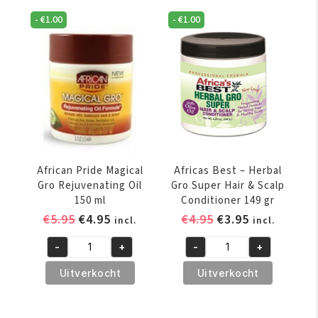
Maximum
Rejuvenating
-
€
1.00
-
€
1.00
Herbal
Herbal
Strength
Formula
150
150
gr
gr
aantal
aantal
African Pride Magical
Africas Best – Herbal
Gro Rejuvenating Oil
Gro Super Hair & Scalp
150 ml
Conditioner 149 gr
Oorspronkelijke
Huidige
Oorspronkelijke
Huidige
€
5.95
€
4.95
€
4.95
€
3.95
incl.
incl.
prijs
prijs
prijs
prijs
-
+
-
+
was:
is:
was:
is:
African
Africas
€5.95.
€4.95.
€4.95.
€3.95.
Pride
Best
Uitverkocht
Uitverkocht
Magical
-
Gro
Herbal