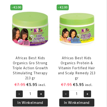
149
Gro
gr
-
€
2.00
-
€
2.00
Hair
aantal
and
Scalp
Conditioner
149
gr
aantal
Africas Best Kids
Africas Best Kids
Organics Gro Strong
Organics Protein &
Triple Action Growth
Vitamin Fortified Hair
Stimulating Therapy
and Scalp Remedy 213
213 gr
gr
Oorspronkelijke
Huidige
Oorspronkelijke
Huidige
€
7.95
€
5.95
€
7.95
€
5.95
incl.
incl.
prijs
prijs
prijs
prijs
-
+
-
+
was:
is:
was:
is:
Africas
Africas
€7.95.
€5.95.
€7.95.
€5.95.
Best
Best
In Winkelmand
In Winkelmand