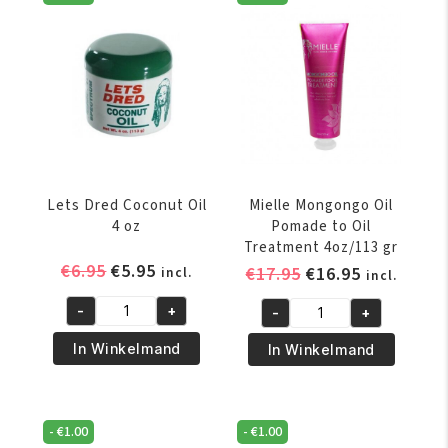
Glossifier
aantal
200g
aantal
Lets Dred Coconut Oil
Mielle Mongongo Oil
4 oz
Pomade to Oil
Treatment 4oz/113 gr
Oorspronkelijke
Huidige
€
6.95
€
5.95
Oorspronkelijke
Huidige
€
17.95
€
16.95
incl.
incl.
prijs
prijs
prijs
prijs
-
+
-
+
was:
is:
was:
is:
Lets
Mielle
€6.95.
€5.95.
€17.95.
€16.95.
Dred
Mongongo
In Winkelmand
In Winkelmand
Coconut
Oil
Oil
Pomade
4
to
-
€
1.00
-
€
1.00
oz
Oil