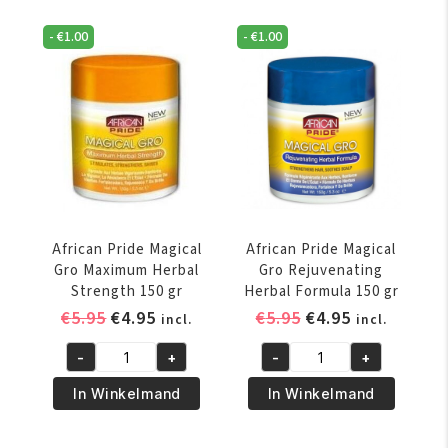
-
€
1.00
-
€
1.00
African Pride Magical
African Pride Magical
Gro Maximum Herbal
Gro Rejuvenating
Strength 150 gr
Herbal Formula 150 gr
Oorspronkelijke
Huidige
Oorspronkelijke
Huidige
€
5.95
€
4.95
€
5.95
€
4.95
incl.
incl.
prijs
prijs
prijs
prijs
-
+
-
+
was:
is:
was:
is:
African
African
€5.95.
€4.95.
€5.95.
€4.95.
Pride
Pride
In Winkelmand
In Winkelmand
Magical
Magical
Gro
Gro