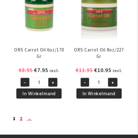
ORS Carrot Oil 6oz/170
ORS Carrot Oil 8oz/227
Gr
Gr
Oorspronkelijke
Huidige
Oorspronkelijke
Huidige
€
8.95
€
7.95
€
11.95
€
10.95
incl.
incl.
prijs
prijs
prijs
prijs
-
+
-
+
was:
is:
was:
is:
ORS
ORS
€8.95.
€7.95.
€11.95.
€10.95.
Carrot
Carrot
In Winkelmand
In Winkelmand
Oil
Oil
6oz/170
8oz/227
Gr
Gr
1
2
→
aantal
aantal