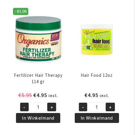
Grow
Dress
Strong
340
-
€
1.00
Strengthening
gr
Treatment
aantal
173
ml
aantal
Fertilizer Hair Therapy
Hair Food 12oz
114 gr
Oorspronkelijke
Huidige
€
5.95
€
4.95
€
4.95
incl.
incl.
prijs
prijs
-
+
-
+
was:
is:
Fertilizer
Hair
€5.95.
€4.95.
Hair
Food
In Winkelmand
In Winkelmand
Therapy
12oz
114
aantal