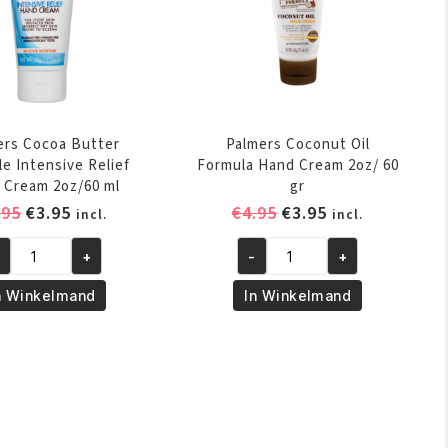
ers Cocoa Butter
Palmers Coconut Oil
e Intensive Relief
Formula Hand Cream 2oz/ 60
 Cream 2oz/60 ml
gr
Oorspronkelijke
Huidige
Oorspronkelijke
Huidige
.95
€
3.95
€
4.95
€
3.95
incl.
incl.
prijs
prijs
prijs
prijs
+
-
+
was:
is:
was:
is:
lmers
Palmers
€6.95.
€3.95.
€4.95.
€3.95.
coa
Coconut
n Winkelmand
In Winkelmand
tter
Oil
rmule
Formula
tensive
Hand
lief
Cream
nd
2oz/
eam
60