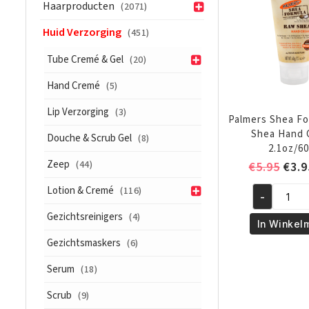
Haarproducten
Gr
(2071)
aantal
Huid Verzorging
(451)
Tube Cremé & Gel
(20)
Hand Cremé
(5)
Lip Verzorging
(3)
Palmers Shea F
Shea Hand 
Douche & Scrub Gel
(8)
2.1oz/6
Zeep
(44)
Oors
€
5.95
€
3.9
prijs
Lotion & Cremé
(116)
-
was:
Palmers
€5.9
Gezichtsreinigers
(4)
Shea
In Winkel
Formula
Gezichtsmaskers
(6)
Raw
Serum
Shea
(18)
Hand
Scrub
(9)
Cream