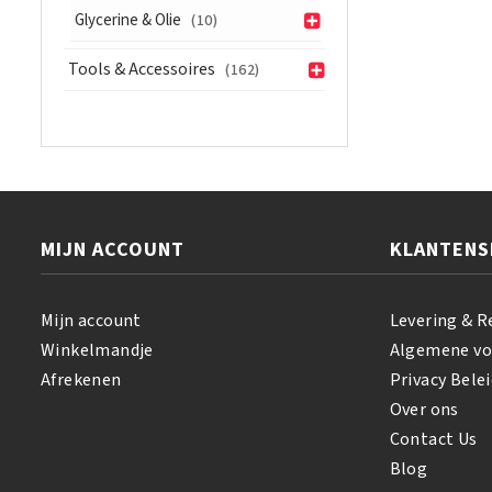
2.1oz/60gr
Glycerine & Olie
(10)
aantal
Tools & Accessoires
(162)
MIJN ACCOUNT
KLANTENS
Mijn account
Levering & R
Winkelmandje
Algemene v
Afrekenen
Privacy Belei
Over ons
Contact Us
Blog