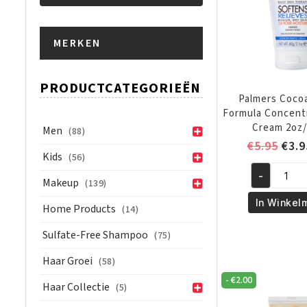
Min.
Max.
MERKEN
prijs
prijs
PRODUCTCATEGORIEËN
Palmers Coco
Formula Concent
Cream 2oz/
Men
(88)
Oors
€
5.95
€
3.9
Kids
(56)
prijs
-
was:
Palmers
Makeup
(139)
€5.9
Cocoa
In Winkel
Home Products
(14)
Butter
Formula
Sulfate-Free Shampoo
(75)
Concentrat
Haar Groei
(58)
Hand
-
€
2.00
Cream
Haar Collectie
(5)
2oz/60