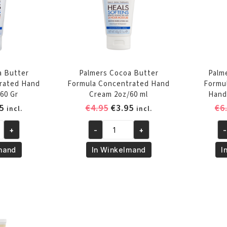
a Butter
Palmers Cocoa Butter
Palm
rated Hand
Formula Concentrated Hand
Formul
60 Gr
Cream 2oz/60 ml
Hand
pronkelijke
Huidige
Oorspronkelijke
Huidige
5
€
4.95
€
3.95
€
6
incl.
incl.
prijs
prijs
prijs
+
-
+
-
is:
was:
is:
Palmers
Pa
5.
€3.95.
€4.95.
€3.95.
Cocoa
Co
mand
In Winkelmand
I
Butter
Bu
Formula
Fo
ed
Concentrated
In
Hand
Re
Cream
Ha
2oz/60
Cr