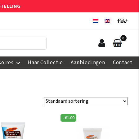
STELLING
0
soires
Haar Collectie
Aanbiedingen
Contact
-
€
1.00