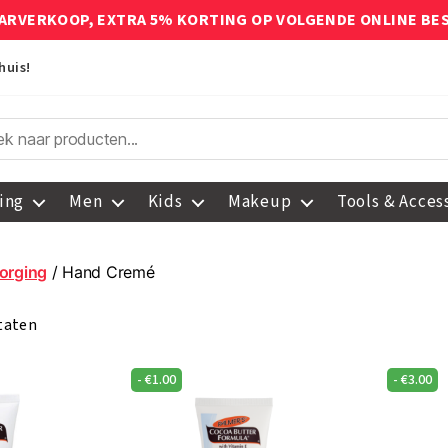
ARVERKOOP, EXTRA 5% KORTING OP VOLGENDE ONLINE BE
huis!
ing
Men
Kids
Makeup
Tools & Acces
orging
/ Hand Cremé
ltaten
-
€
1.00
-
€
3.00