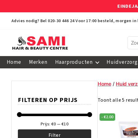
EINDEJA
Advies nodig? Bel
020-30 446 24
Voor 17:00 besteld, morgen in 
Sami
Afro
Home
Merken
Haarproducten
Huidverzorg
Hair
&
Beauty
Home
/
Huid verz
Centre
FILTEREN OP PRIJS
Toont alle 5 resu
-
€
2.00
Prijs:
€0
—
€10
Filter