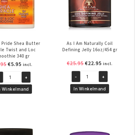
n Pride Shea Butter
As I Am Naturally Coil
cle Twist and Loc
Defining Jelly 16oz/454 gr
oothie 340 gr
Oorspronkelijke
Huidige
€
25.95
€
22.95
Oorspronkelijke
Huidige
.95
€
5.95
incl.
incl.
prijs
prijs
prijs
prijs
was:
is:
-
+
+
was:
is:
As
rican
€25.95.
€22.95.
€6.95.
€5.95.
I
ide
In Winkelmand
n Winkelmand
Am
ea
Naturally
tter
Coil
racle
Defining
ist
Jelly
d
16oz/454
c