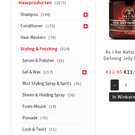
355ml
Haarproducten
(2071)
aantal
Shampoo
(146)
Conditioner
(175)
Haar Maskers
(79)
Styling & Finishing
(524)
As I Am Natura
Defining Jelly
Serum & Polisher
(35)
Oors
€
12.95
€
11.
Gel & Wax
(157)
prijs
Mist Styling Spray & Spritz
(41)
-
was:
As
€12.
Sheen & Holding Spray
I
(16)
In Winkel
Am
Foam Mouse
(19)
Naturally
Coil
Pomade
(75)
Defining
Lock & Twist
(11)
Jelly