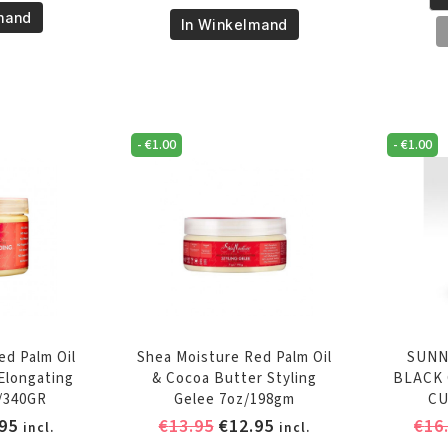
Sh
Moisture
mand
Mo
In Winkelmand
Jamaican
Ma
Black
Ho
Castor
&
Oil
Ma
Strengthen
-
€
1.00
-
€
1.00
Oi
&
In
Restore
Hy
Smoothie
Tw
12oz/340
De
Gr
Cu
aantal
12
aa
ed Palm Oil
Shea Moisture Red Palm Oil
SUNN
Elongating
& Cocoa Butter Styling
BLACK 
/340GR
Gelee 7oz/198gm
CU
pronkelijke
Huidige
Oorspronkelijke
Huidige
95
€
13.95
€
12.95
€
16
incl.
incl.