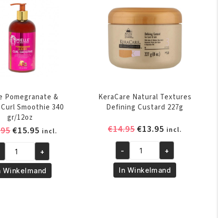
aantal
ntal
le Pomegranate &
KeraCare Natural Textures
Curl Smoothie 340
Defining Custard 227g
gr/12oz
Oorspronkelijke
Huidige
€
14.95
€
13.95
Oorspronkelijke
Huidige
.95
€
15.95
incl.
incl.
prijs
prijs
prijs
prijs
was:
is:
-
+
+
was:
is:
KeraCare
elle
€14.95.
€13.95.
€16.95.
€15.95.
Natural
megranate
In Winkelmand
n Winkelmand
Textures
Defining
ney
Custard
rl
227g
oothie