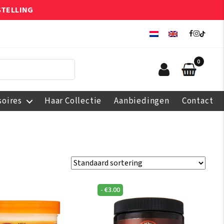
STELLING
0
soires
Haar Collectie
Aanbiedingen
Contact
-
€
3.00