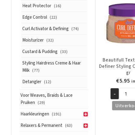
8oz/227g
Heat Protector
(16)
aantal
Edge Control
(22)
Curl Activator & Defining
(74)
Moisturizer
(32)
Custard & Pudding
(33)
Beautifull Text
Styling Hairdress Creme & Haar
Definer Styling 
Milk
(77)
gr
€
5.95
i
Detangler
(12)
-
Voor Weaves, Braids & Lace
Beautifull
Pruiken
(29)
Textures
Uitverko
Curl
Haarkleuringen
(191)
Definer
Relaxers & Permanent
Styling
(63)
Custard