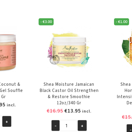
Formula
Fo
Curl
Cu
Styler
Ex
-
€
3.00
-
€
1.00
Cream
Ha
ng
Pudding
Pu
14oz/397gr
14
aantal
gr
aa
Coconut &
Shea Moisture Jamaican
Shea
Gel Souffle
Black Castor Oil Strengthen
Hon
 Gr
& Restore Smoothie
Intens
12oz/340 Gr
De
pronkelijke
Huidige
95
incl.
Oorspronkelijke
Huidige
€
16.95
€
13.95
prijs
incl.
€
15
prijs
prijs
is:
+
was:
is:
95.
€11.95.
-
+
Shea
-
€16.95.
€13.95.