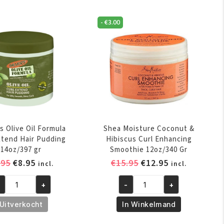
Pudding
ld
368
-
€
3.00
lly
Gr
.6oz/500g
aantal
ntal
s Olive Oil Formula
Shea Moisture Coconut &
xtend Hair Pudding
Hibiscus Curl Enhancing
14oz/397 gr
Smoothie 12oz/340 Gr
Oorspronkelijke
Huidige
Oorspronkelijke
Huidige
.95
€
8.95
€
15.95
€
12.95
incl.
incl.
prijs
prijs
prijs
prijs
+
-
+
was:
is:
was:
is:
lmers
Shea
€9.95.
€8.95.
€15.95.
€12.95.
ive
Moisture
Uitverkocht
In Winkelmand
l
Coconut