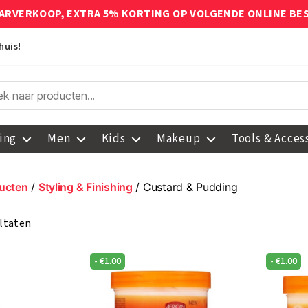
ARVERKOOP, EXTRA 5% KORTING OP VOLGENDE ONLINE BE
huis!
ing
Men
Kids
Makeup
Tools & Acces
ucten
/
Styling & Finishing
/ Custard & Pudding
ultaten
-
€
1.00
-
€
1.00