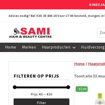
EINDEJA
Advies nodig? Bel
020-30 446 24
Voor 17:00 besteld, morgen in 
Sami
Afro
Home
Merken
Haarproducten
Huidverzorg
Hair
&
Beauty
Home
/
Haarprod
Centre
FILTEREN OP PRIJS
Toont alle 33 res
-
€
2.00
Prijs:
€0
—
€30
Filter