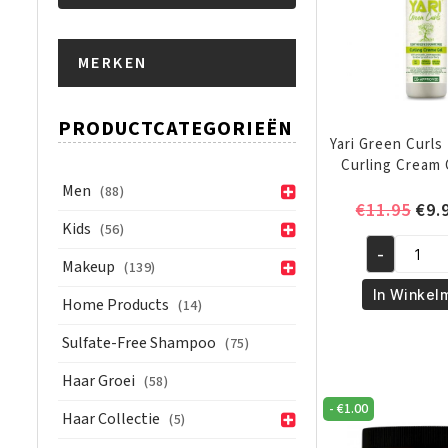
Min.
Max.
MERKEN
prijs
prijs
PRODUCTCATEGORIEËN
Yari Green Curls
Curling Cream 
Men
(88)
Oor
€
11.95
€
9.
Kids
(56)
prij
was
-
Yari
Makeup
(139)
€11
Green
In Winkel
Home Products
(14)
Curls
Light
Sulfate-Free Shampoo
(75)
Hold
Haar Groei
(58)
Curling
Cream
-
€
1.00
Haar Collectie
(5)
Gel