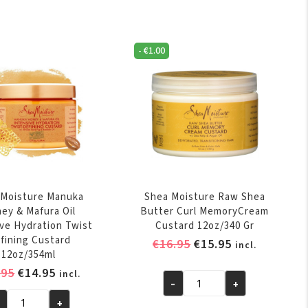
rmula
&
rl
Hibiscus
tend
Curl
-
€
1.00
ir
Enhancing
dding
Smoothie
oz/397
12oz/340
Gr
ntal
aantal
 Moisture Manuka
Shea Moisture Raw Shea
ey & Mafura Oil
Butter Curl MemoryCream
ive Hydration Twist
Custard 12oz/340 Gr
fining Custard
Oorspronkelijke
Huidige
€
16.95
€
15.95
incl.
12oz/354ml
prijs
prijs
Oorspronkelijke
Huidige
.95
€
14.95
incl.
was:
is:
-
+
prijs
prijs
Shea
€16.95.
€15.95.
+
was:
is:
Moisture