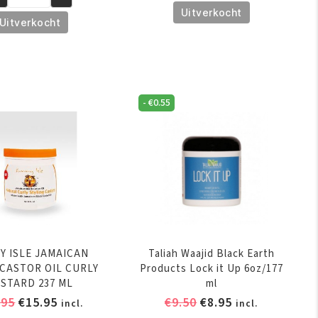
ea
€15.95.
€14.95.
Uitverkocht
Raw
isture
Uitverkocht
Shea
nuka
Butter
ney
Curl
MemoryCream
fura
Custard
-
€
0.55
l
12oz/340
tensive
Gr
dration
aantal
ist
fining
stard
oz/354ml
ntal
Y ISLE JAMAICAN
Taliah Waajid Black Earth
CASTOR OIL CURLY
Products Lock it Up 6oz/177
STARD 237 ML
ml
Oorspronkelijke
Huidige
Oorspronkelijke
Huidige
.95
€
15.95
€
9.50
€
8.95
incl.
incl.