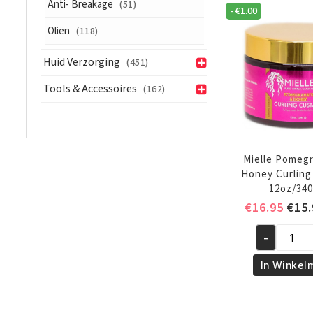
Anti- Breakage
(51)
-
€
1.00
425
gr
Oliën
(118)
aantal
Huid Verzorging
(451)
Tools & Accessoires
(162)
Mielle Pomeg
Honey Curling
12oz/340
Oors
€
16.95
€
15.
prijs
-
was:
Mielle
€16.
Pomegrana
In Winkel
&
Honey
Curling