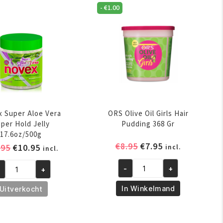
aantal
-
€
1.00
0
/12oz
ntal
 Super Aloe Vera
ORS Olive Oil Girls Hair
per Hold Jelly
Pudding 368 Gr
17.6oz/500g
Oorspronkelijke
Huidige
€
8.95
€
7.95
Oorspronkelijke
Huidige
.95
€
10.95
incl.
incl.
prijs
prijs
prijs
prijs
was:
is:
-
+
+
was:
is:
ORS
vex
€8.95.
€7.95.
€11.95.
€10.95.
Olive
per
In Winkelmand
Uitverkocht
Oil
oe
Girls
ra
Hair
per