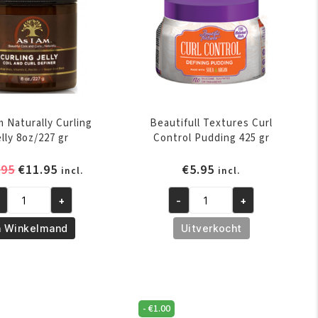
gr
oothie
aantal
0
ntal
m Naturally Curling
Beautifull Textures Curl
elly 8oz/227 gr
Control Pudding 425 gr
Oorspronkelijke
Huidige
.95
€
11.95
€
5.95
incl.
incl.
prijs
prijs
+
-
+
was:
is:
Beautifull
€12.95.
€11.95.
Textures
n Winkelmand
Uitverkocht
m
Curl
turally
Control
rling
Pudding
lly
425
-
€
1.00
z/227
gr