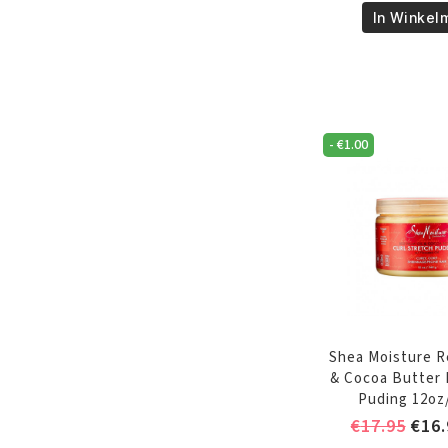
In Winkel
Coconut
&
Hibiscus
Curling
Gel
Souffle
-
€
1.00
12oz/340
Gr
aantal
Shea Moisture R
& Cocoa Butter 
Puding 12oz
Oors
€
17.95
€
16.