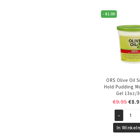
Custard
-
€
1.00
12oz/340
gr
aantal
ORS Olive Oil 
Hold Pudding Mo
Gel 13oz/3
Oors
€
9.95
€
8.9
prijs
-
was:
ORS
€9.9
Olive
In Winkel
Oil