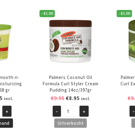
Curls
Ho
-
€
1.00
-
€
1.00
Pudding
Je
8oz/236
17
ml
aa
aantal
Smooth-n-
Palmers Coconut Oil
Palmer
isturizing
Formula Curl Styler Cream
Curl E
68 gr
Pudding 14oz/397gr
pronkelijke
Huidige
Oorspronkelijke
Huidige
5
€
9.95
€
8.95
€
9
incl.
incl.
prijs
prijs
prijs
+
-
+
-
is:
was:
is:
Palmers
Pa
5.
€8.95.
€9.95.
€8.95.
Coconut
Ol
mand
Uitverkocht
Oil
Oi