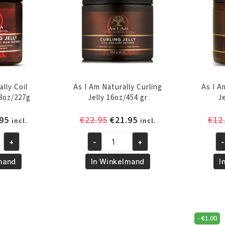
425
Sm
GR
34
aantal
gr
aa
lly Coil
As I Am Naturally Curling
As I A
 8oz/227g
Jelly 16oz/454 gr
J
pronkelijke
Huidige
Oorspronkelijke
Huidige
95
€
22.95
€
21.95
€
12
incl.
incl.
prijs
prijs
prijs
+
-
+
-
is:
was:
is:
As
As
95.
€11.95.
€22.95.
€21.95.
I
I
mand
In Winkelmand
I
Am
A
Naturally
Na
Curling
Cu
Jelly
Je
-
€
1.00
16oz/454
8o