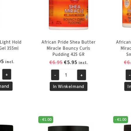
 Light Hold
African Pride Shea Butter
Africa
Gel 355ml
Miracle Bouncy Curls
Mira
Pudding 425 GR
Sm
spronkelijke
Huidige
95
Oorspronkelijke
Huidige
€
6.95
€
5.95
€
6
incl.
incl.
s
prijs
prijs
prijs
:
is:
+
-
+
-
was:
is:
African
Af
.95.
€9.95.
€6.95.
€5.95.
Pride
Pr
mand
In Winkelmand
I
Shea
Sh
Butter
Bu
Miracle
Mi
Bouncy
Tw
-
€
1.00
-
€
1.00
Curls
an
Pudding
Lo