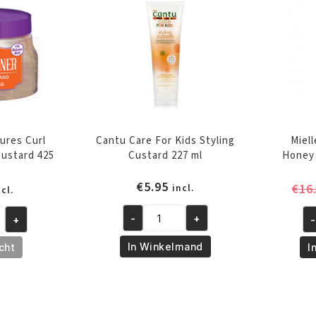
gr
gr
aantal
aa
ures Curl
Cantu Care For Kids Styling
Miel
Custard 425
Custard 227 ml
Honey 
€
5.95
€
16
incl.
ncl.
-
+
+
-
Cantu
Mi
Care
Po
In Winkelmand
cht
I
For
&
Kids
Ho
Styling
Cu
Custard
Sm