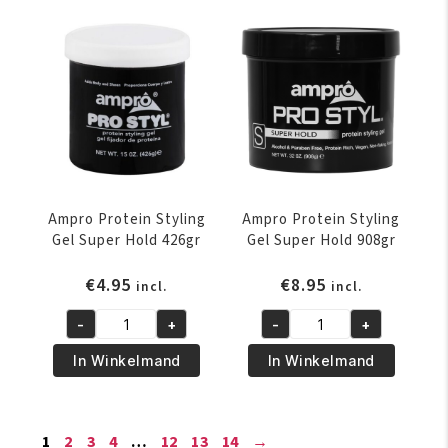
Hold
Hold
908gr
426gr
aantal
aantal
Ampro Protein Styling
Ampro Protein Styling
Gel Super Hold 426gr
Gel Super Hold 908gr
€
4.95
€
8.95
incl.
incl.
-
+
-
+
Ampro
Ampro
Protein
Protein
In Winkelmand
In Winkelmand
Styling
Styling
Gel
Gel
Super
Super
1
2
3
4
…
12
13
14
→