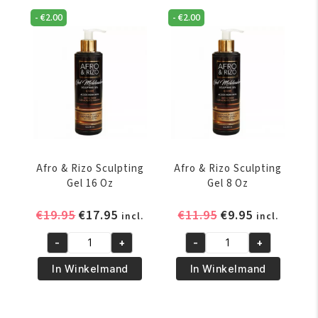
In
Mousse
-
€
2.00
-
€
2.00
8
5
Oz
Oz
aantal
aantal
Afro & Rizo Sculpting
Afro & Rizo Sculpting
Gel 16 Oz
Gel 8 Oz
Oorspronkelijke
Huidige
Oorspronkelijke
Huidige
€
19.95
€
17.95
€
11.95
€
9.95
incl.
incl.
prijs
prijs
prijs
prijs
-
+
-
+
was:
is:
was:
is:
Afro
Afro
€19.95.
€17.95.
€11.95.
€9.95.
&
&
In Winkelmand
In Winkelmand
Rizo
Rizo
Sculpting
Sculpting