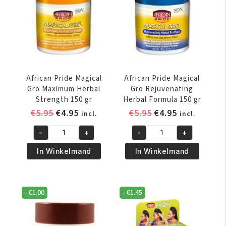
aantal
aantal
African Pride Magical
African Pride Magical
Gro Maximum Herbal
Gro Rejuvenating
Strength 150 gr
Herbal Formula 150 gr
Oorspronkelijke
Huidige
Oorspronkelijke
Huidige
€
5.95
€
4.95
€
5.95
€
4.95
incl.
incl.
prijs
prijs
prijs
prijs
-
+
-
+
was:
is:
was:
is:
African
African
€5.95.
€4.95.
€5.95.
€4.95.
Pride
Pride
In Winkelmand
In Winkelmand
Magical
Magical
Gro
Gro
Maximum
Rejuvenating
-
€
1.00
-
€
1.45
Herbal
Herbal
Strength
Formula
150
150