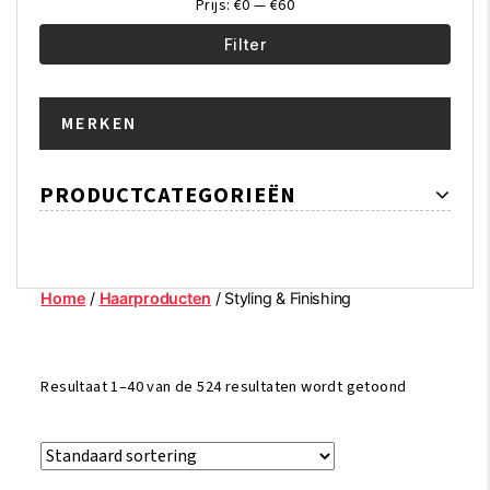
Prijs:
€0
—
€60
Filter
Min.
Max.
MERKEN
prijs
prijs
PRODUCTCATEGORIEËN
Home
/
Haarproducten
/ Styling & Finishing
Resultaat 1–40 van de 524 resultaten wordt getoond