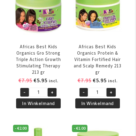
Conditioning
Detangler
355
ml
aantal
Africas Best Kids
Africas Best Kids
Organics Gro Strong
Organics Protein &
Triple Action Growth
Vitamin Fortified Hair
Stimulating Therapy
and Scalp Remedy 213
213 gr
gr
Oorspronkelijke
Huidige
Oorspronkelijke
Huidige
€
7.95
€
5.95
€
7.95
€
5.95
incl.
incl.
prijs
prijs
prijs
prijs
-
+
-
+
was:
is:
was:
is:
Africas
Africas
€7.95.
€5.95.
€7.95.
€5.95.
Best
Best
In Winkelmand
In Winkelmand
Kids
Kids
Organics
Organics
Gro
Protein
-
€
2.00
-
€
1.00
Strong
&