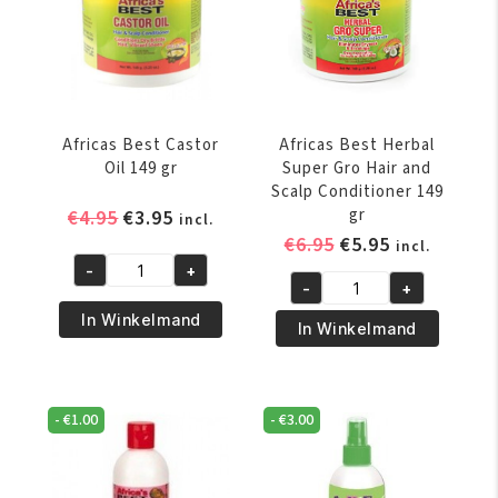
Smoothie
Conditioner
340
149
gr
gr
aantal
aantal
Africas Best Castor
Africas Best Herbal
Oil 149 gr
Super Gro Hair and
Scalp Conditioner 149
Oorspronkelijke
Huidige
gr
€
4.95
€
3.95
incl.
prijs
prijs
Oorspronkelijke
Huidige
€
6.95
€
5.95
incl.
was:
is:
prijs
prijs
-
+
Africas
-
+
€4.95.
€3.95.
was:
is:
Africas
Best
In Winkelmand
€6.95.
€5.95.
Best
In Winkelmand
Castor
Herbal
Oil
Super
149
Gro
gr
-
€
1.00
-
€
3.00
Hair
aantal
and
Scalp