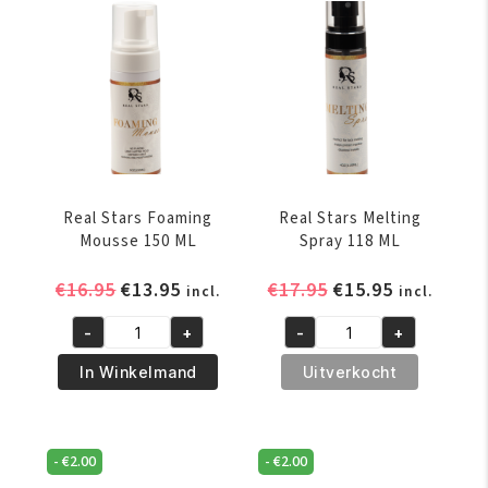
With
4
Protein
Oz
16
aantal
Oz
aantal
Real Stars Foaming
Real Stars Melting
Mousse 150 ML
Spray 118 ML
Oorspronkelijke
Huidige
Oorspronkelijke
Huidige
€
16.95
€
13.95
€
17.95
€
15.95
incl.
incl.
prijs
prijs
prijs
prijs
-
+
-
+
was:
is:
was:
is:
Real
Real
€16.95.
€13.95.
€17.95.
€15.95.
Stars
Stars
In Winkelmand
Uitverkocht
Foaming
Melting
Mousse
Spray
150
118
-
€
2.00
-
€
2.00
ML
ML