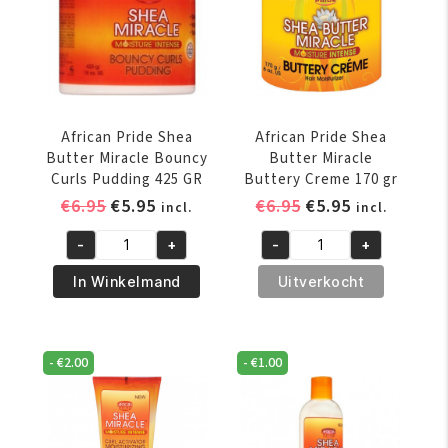
aantal
gr
aantal
African Pride Shea
African Pride Shea
Butter Miracle Bouncy
Butter Miracle
Curls Pudding 425 GR
Buttery Creme 170 gr
Oorspronkelijke
Huidige
Oorspronkelijke
Huidige
€
6.95
€
5.95
€
6.95
€
5.95
incl.
incl.
prijs
prijs
prijs
prijs
-
+
-
+
was:
is:
was:
is:
African
African
€6.95.
€5.95.
€6.95.
€5.95.
Pride
Pride
In Winkelmand
Uitverkocht
Shea
Shea
Butter
Butter
Miracle
Miracle
-
€
2.00
-
€
1.00
Bouncy
Buttery
Curls
Creme
Pudding
170
425
gr