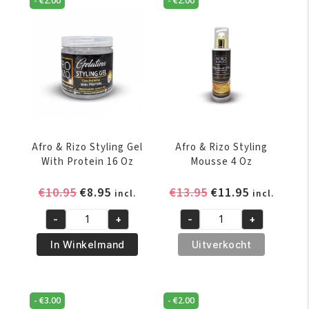
-
€
2.00
-
€
2.00
8oz
With
aantal
Aloe
Vera
16
Oz
aantal
Afro & Rizo Styling Gel
Afro & Rizo Styling
With Protein 16 Oz
Mousse 4 Oz
Oorspronkelijke
Huidige
Oorspronkelijke
Huidige
€
10.95
€
8.95
€
13.95
€
11.95
incl.
incl.
prijs
prijs
prijs
prijs
-
+
-
+
was:
is:
was:
is:
Afro
Afro
€10.95.
€8.95.
€13.95.
€11.95.
&
&
In Winkelmand
Uitverkocht
Rizo
Rizo
Styling
Styling
Gel
Mousse
-
€
3.00
-
€
2.00