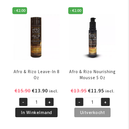
-
€
2.00
-
€
2.00
Afro & Rizo Leave-In 8
Afro & Rizo Nourishing
Oz
Mousse 5 Oz
Oorspronkelijke
Huidige
Oorspronkelijke
Huidige
€
15.90
€
13.90
€
13.95
€
11.95
incl.
incl.
prijs
prijs
prijs
prijs
-
+
-
+
was:
is:
was:
is:
Afro
Afro
€15.90.
€13.90.
€13.95.
€11.95.
&
&
In Winkelmand
Uitverkocht
Rizo
Rizo
Leave-
Nourishing