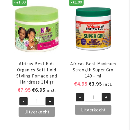
Hold
-
€
1.00
-
€
1.00
Butter
Olive
Detangling
Oil
Moisturizing
Smoothing
Hair
&
Lotion
Styling
355ml
Gel
aantal
426
gr
Africas Best Kids
Africas Best Maximum
aantal
Organics Soft Hold
Strength Super Gro
Styling Pomade and
149 – ml
Hairdress 114 gr
Oorspronkelijke
Huidige
€
4.95
€
3.95
incl.
Oorspronkelijke
Huidige
€
7.95
€
6.95
prijs
prijs
incl.
prijs
prijs
was:
is:
-
+
Africas
-
+
was:
is:
€4.95.
€3.95.
Africas
Best
€7.95.
€6.95.
Uitverkocht
Best
Uitverkocht
Maximum
Kids
Strength
Organics
Super