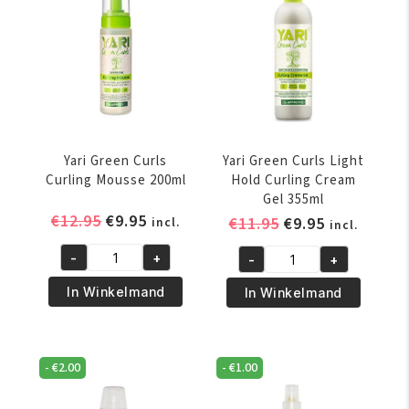
Yari Green Curls
Yari Green Curls Light
Curling Mousse 200ml
Hold Curling Cream
Gel 355ml
Oorspronkelijke
Huidige
€
12.95
€
9.95
Oorspronkelijke
Huidige
€
11.95
€
9.95
incl.
incl.
prijs
prijs
prijs
prijs
-
+
-
+
was:
is:
was:
is:
Yari
Yari
€12.95.
€9.95.
€11.95.
€9.95.
Green
Green
In Winkelmand
In Winkelmand
Curls
Curls
Curling
Light
Mousse
Hold
-
€
2.00
-
€
1.00
200ml
Curling
aantal
Cream