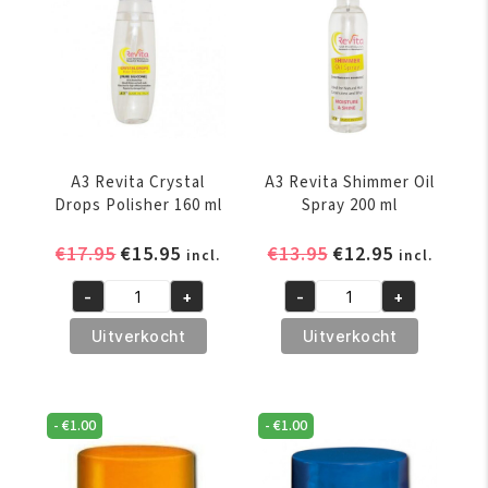
Gel
355ml
aantal
A3 Revita Crystal
A3 Revita Shimmer Oil
Drops Polisher 160 ml
Spray 200 ml
Oorspronkelijke
Huidige
Oorspronkelijke
Huidige
€
17.95
€
15.95
€
13.95
€
12.95
incl.
incl.
prijs
prijs
prijs
prijs
-
+
-
+
was:
is:
was:
is:
A3
A3
€17.95.
€15.95.
€13.95.
€12.95.
Revita
Revita
Uitverkocht
Uitverkocht
Crystal
Shimmer
Drops
Oil
Polisher
Spray
-
€
1.00
-
€
1.00
160
200
ml
ml