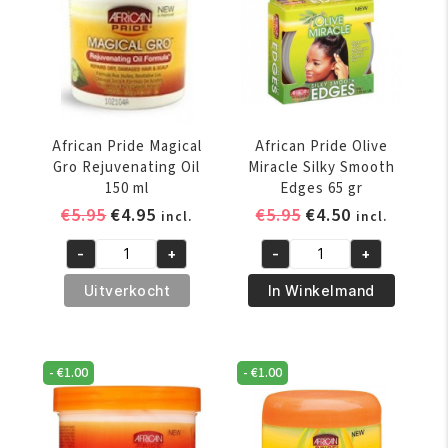
gr
gr
aantal
aantal
African Pride Magical
African Pride Olive
Gro Rejuvenating Oil
Miracle Silky Smooth
150 ml
Edges 65 gr
Oorspronkelijke
Huidige
Oorspronkelijke
Huidige
€
5.95
€
4.95
€
5.95
€
4.50
incl.
incl.
prijs
prijs
prijs
prijs
-
+
-
+
was:
is:
was:
is:
African
African
€5.95.
€4.95.
€5.95.
€4.50.
Pride
Pride
Uitverkocht
In Winkelmand
Magical
Olive
Gro
Miracle
Rejuvenating
Silky
-
€
1.00
-
€
1.00
Oil
Smooth
150
Edges
ml
65