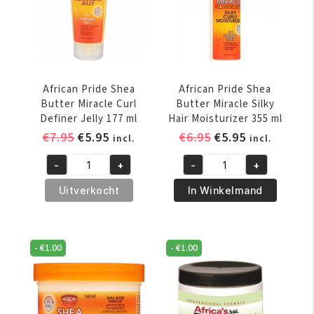
GR
aantal
aantal
African Pride Shea
African Pride Shea
Butter Miracle Curl
Butter Miracle Silky
Definer Jelly 177 ml
Hair Moisturizer 355 ml
Oorspronkelijke
Huidige
Oorspronkelijke
Huidige
€
7.95
€
5.95
€
6.95
€
5.95
incl.
incl.
prijs
prijs
prijs
prijs
-
+
-
+
was:
is:
was:
is:
African
African
€7.95.
€5.95.
€6.95.
€5.95.
Pride
Pride
Uitverkocht
In Winkelmand
Shea
Shea
Butter
Butter
Miracle
Miracle
-
€
1.00
-
€
1.00
Curl
Silky
Definer
Hair
Jelly
Moisturizer
177
355