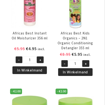
Conditioner
149
gr
aantal
Africas Best Instant
Africas Best Kids
Oil Moisturizer 356 ml
Organics – 2N1
Organic Conditioning
Oorspronkelijke
Huidige
Detangler 355 ml
€
5.95
€
4.95
incl.
prijs
prijs
Oorspronkelijke
Huidige
€
8.95
€
5.95
incl.
was:
is:
prijs
prijs
-
+
Africas
-
+
€5.95.
€4.95.
was:
is:
Africas
Best
In Winkelmand
€8.95.
€5.95.
Best
In Winkelmand
Instant
Kids
Oil
Organics
Moisturizer
-
356
-
€
2.00
-
€
2.00
2N1
ml
Organic
aantal