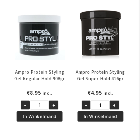
Soft
Gro
Hold
149
Styling
-
Pomade
ml
and
aantal
Hairdress
114
gr
aantal
Ampro Protein Styling
Ampro Protein Styling
Gel Regular Hold 908gr
Gel Super Hold 426gr
€
8.95
€
4.95
incl.
incl.
-
+
-
+
Ampro
Ampro
Protein
Protein
In Winkelmand
In Winkelmand
Styling
Styling
Gel
Gel
Regular
Super