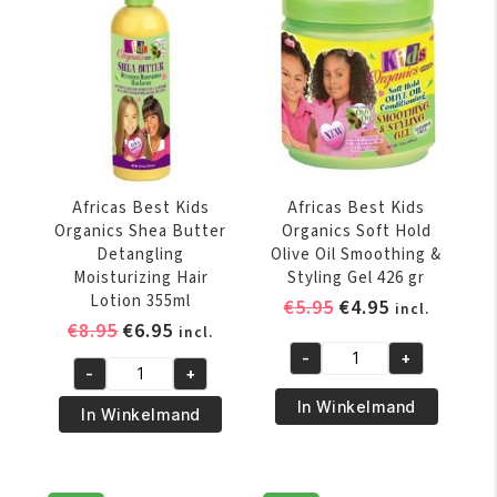
Triple
Vitamin
Action
Fortified
Growth
Hair
Stimulating
and
Therapy
Scalp
213
Remedy
gr
213
aantal
gr
Africas Best Kids
Africas Best Kids
aantal
Organics Shea Butter
Organics Soft Hold
Detangling
Olive Oil Smoothing &
Moisturizing Hair
Styling Gel 426 gr
Lotion 355ml
Oorspronkelijke
Huidige
€
5.95
€
4.95
incl.
Oorspronkelijke
Huidige
€
8.95
€
6.95
prijs
prijs
incl.
prijs
prijs
was:
is:
-
+
Africas
-
+
was:
is:
€5.95.
€4.95.
Africas
Best
€8.95.
€6.95.
In Winkelmand
Best
In Winkelmand
Kids
Kids
Organics
Organics
Soft
Shea