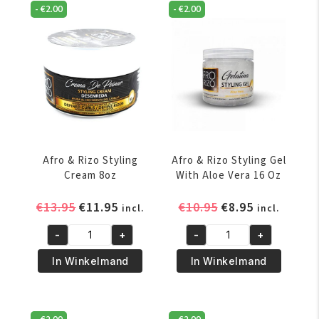
Gel
Gel
-
€
2.00
-
€
2.00
16
8
Oz
Oz
aantal
aantal
Afro & Rizo Styling
Afro & Rizo Styling Gel
Cream 8oz
With Aloe Vera 16 Oz
Oorspronkelijke
Huidige
Oorspronkelijke
Huidige
€
13.95
€
11.95
€
10.95
€
8.95
incl.
incl.
prijs
prijs
prijs
prijs
-
+
-
+
was:
is:
was:
is:
Afro
Afro
€13.95.
€11.95.
€10.95.
€8.95.
&
&
In Winkelmand
In Winkelmand
Rizo
Rizo
Styling
Styling
Cream
Gel