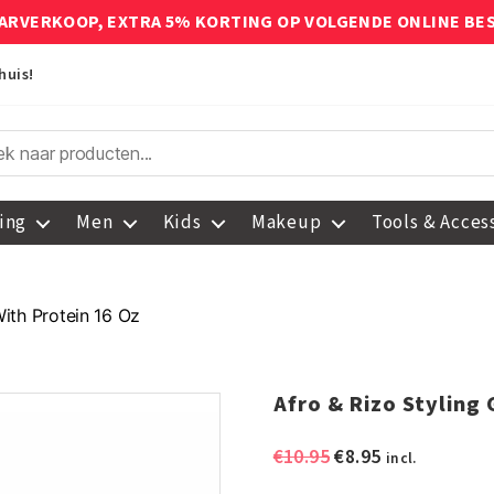
ARVERKOOP, EXTRA 5% KORTING OP VOLGENDE ONLINE BE
huis!
ing
Men
Kids
Makeup
Tools & Acces
With Protein 16 Oz
Afro & Rizo Styling 
Oorspronkelijke
Huidige
€
10.95
€
8.95
incl.
prijs
prijs