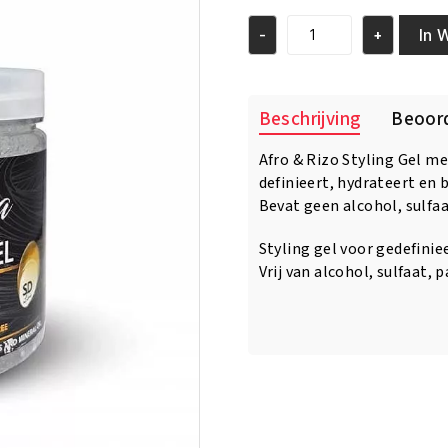
was:
is:
€10.95.
€8.95.
In 
-
+
Afro
&
Rizo
Styling
Beschrijving
Beoord
Gel
With
Afro & Rizo Styling Gel met
Protein
definieert, hydrateert en 
16
Oz
Bevat geen alcohol, sulfaa
aantal
Styling gel voor gedefinie
Vrij van alcohol, sulfaat,