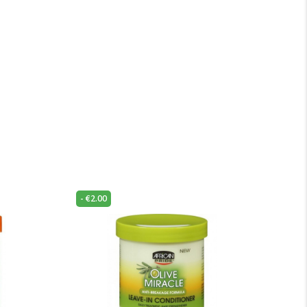
-
€
2.00