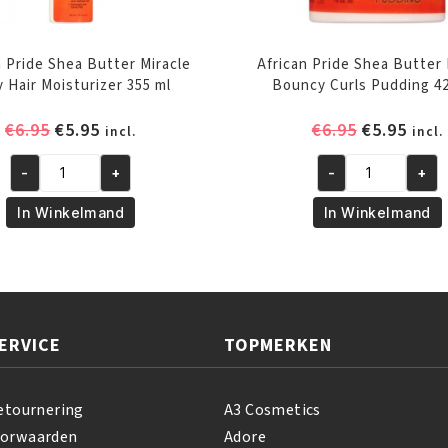
n Pride Shea Butter Miracle
African Pride Shea Butter 
y Hair Moisturizer 355 ml
Bouncy Curls Pudding 4
Oorspronkelijke
Huidige
Oorspronk
Huid
€
6.95
€
5.95
€
6.95
€
5.95
incl.
incl.
prijs
prijs
prijs
prijs
-
+
-
+
was:
is:
was:
is:
African
African
€6.95.
€5.95.
€6.95.
€5.95
Pride
Pride
In Winkelmand
In Winkelmand
Shea
Shea
Butter
Butter
Miracle
Miracle
Silky
Bouncy
Hair
Curls
ERVICE
TOPMERKEN
Moisturizer
Pudding
355
425
ml
GR
etournering
A3 Cosmetics
aantal
aantal
oorwaarden
Adore