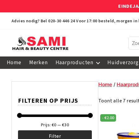
EINDEJA
Advies nodig? Bel
020-30 446 24
Voor 17:00 besteld, morgen in 
Sami
Afro
Home
Merken
Haarproducten
Huidverzorg
Hair
&
Beauty
Home
/
Haarprod
Centre
FILTEREN OP PRIJS
Toont alle 7 resu
-
€
2.00
Prijs:
€0
—
€30
Filter