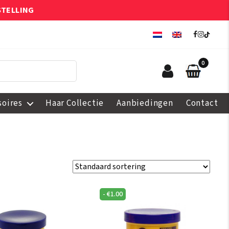
STELLING
0
soires
Haar Collectie
Aanbiedingen
Contact
-
€
1.00