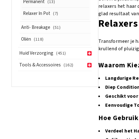
Permanent
(13)
relaxers het haar 
Relaxer In Pot
glad resultaat va
(7)
Relaxers
Anti- Breakage
(51)
Oliën
(118)
Transformeer je 
krullend of pluizi
Huid Verzorging
(451)
Waarom Kiez
Tools & Accessoires
(162)
Langdurige Re
Diep Conditio
Geschikt voor
Eenvoudige T
Hoe Gebruik 
Verdeel het H