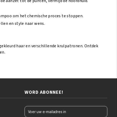
de aanzet tot de punten, vermijd de hoofdhuid.
hampoo om het chemische proces te stoppen.
llen en style naar wens.
gekleurd haar en verschillende krulpatronen. Ontdek
en.
WORD ABONNEE!