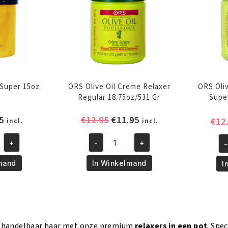
 Super 15oz
ORS Olive Oil Creme Relaxer
ORS Oli
Regular 18.75oz/531 Gr
Supe
pronkelijke
Huidige
Oorspronkelijke
Huidige
5
€
12.95
€
11.95
€
12
incl.
incl.
prijs
prijs
prijs
is:
was:
is:
+
-
+
-
ORS
O
5.
€6.95.
€12.95.
€11.95.
Olive
Ol
mand
In Winkelmand
I
Oil
Oi
Creme
Cr
Relaxer
Re
Regular
Su
18.75oz/531
St
t, handelbaar haar met onze premium
relaxers in een pot
. Spe