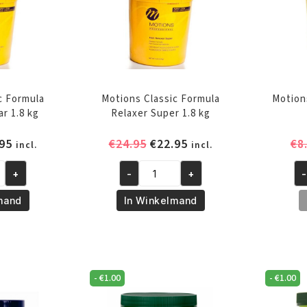
c Formula
Motions Classic Formula
Motion
r 1.8 kg
Relaxer Super 1.8 kg
pronkelijke
Huidige
Oorspronkelijke
Huidige
95
€
24.95
€
22.95
€
8
incl.
incl.
prijs
prijs
prijs
+
-
+
-
is:
was:
is:
Motions
Mo
95.
€22.95.
€24.95.
€22.95.
Classic
Re
mand
In Winkelmand
Formula
Mi
Relaxer
15
Super
aa
1.8
-
€
1.00
-
€
1.00
kg
aantal