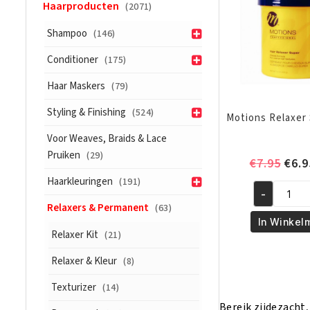
Haarproducten
(2071)
Shampoo
(146)
Conditioner
(175)
Haar Maskers
(79)
Styling & Finishing
(524)
Motions Relaxer
Voor Weaves, Braids & Lace
Pruiken
(29)
Oors
€
7.95
€
6.9
prijs
Haarkleuringen
(191)
was:
-
Motions
Relaxers & Permanent
(63)
€7.9
Relaxer
In Winkel
Super
Relaxer Kit
(21)
15oz
Relaxer & Kleur
(8)
aantal
Texturizer
(14)
Bereik zijdezach