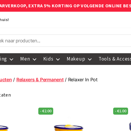
ARVERKOOP, EXTRA 5% KORTING OP VOLGENDE ONLINE BE
huis!
ing
Men
Kids
Makeup
Tools & Acces
ucten
/
Relaxers & Permanent
/ Relaxer In Pot
ltaten
-
€
2.00
-
€
1.00