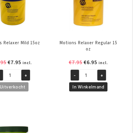
s Relaxer Mild 15oz
Motions Relaxer Regular 15
oz
Oorspronkelijke
Huidige
Oorspronkelijke
Huidige
.95
€
7.95
€
7.95
€
6.95
incl.
incl.
prijs
prijs
prijs
prijs
+
-
+
was:
is:
was:
is:
tions
Motions
€8.95.
€7.95.
€7.95.
€6.95.
laxer
Relaxer
Uitverkocht
In Winkelmand
ld
Regular
oz
15
ntal
oz
aantal