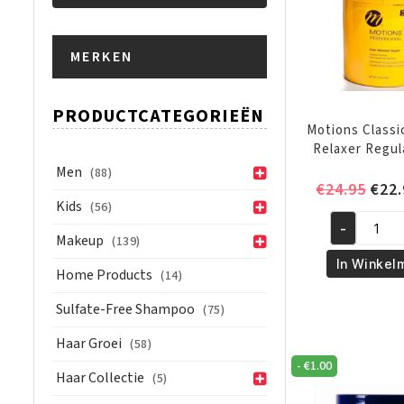
Min.
Max.
MERKEN
prijs
prijs
PRODUCTCATEGORIEËN
Motions Classi
Relaxer Regula
Men
(88)
Oors
€
24.95
€
22.
Kids
(56)
prijs
-
was:
Motions
Makeup
(139)
€24.
Classic
In Winkel
Home Products
(14)
Formula
Relaxer
Sulfate-Free Shampoo
(75)
Regular
Haar Groei
(58)
1.8
-
€
1.00
kg
Haar Collectie
(5)
aantal