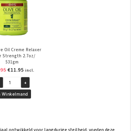
ve Oil Creme Relaxer
r Strength 2.7oz/
531gm
Oorspronkelijke
Huidige
.95
€
11.95
incl.
prijs
prijs
+
was:
is:
RS
€12.95.
€11.95.
ive
n Winkelmand
l
eme
laxer
per
rength
ciaal ontwikkeld voor langdurige steilheid, voeden deze