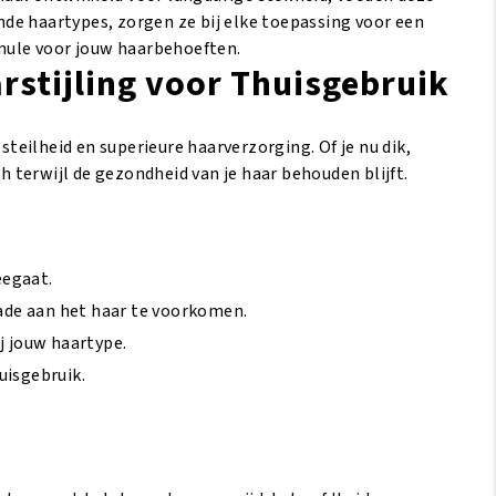
7oz/
ende haartypes, zorgen ze bij elke toepassing voor een
31gm
rmule voor jouw haarbehoeften.
ntal
arstijling voor Thuisgebruik
teilheid en superieure haarverzorging. Of je nu dik,
sh terwijl de gezondheid van je haar behouden blijft.
eegaat.
ade aan het haar te voorkomen.
ij jouw haartype.
uisgebruik.