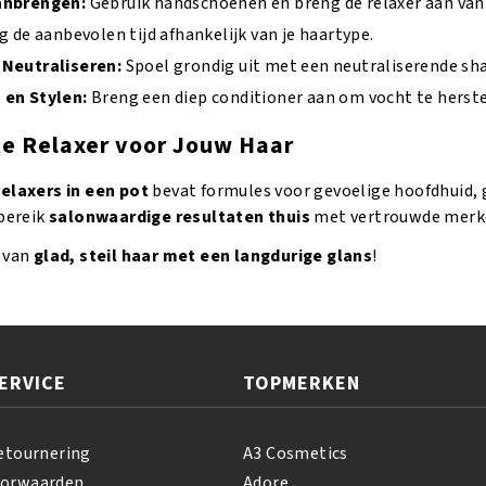
anbrengen:
Gebruik handschoenen en breng de relaxer aan van 
g de aanbevolen tijd afhankelijk van je haartype.
 Neutraliseren:
Spoel grondig uit met een neutraliserende s
 en Stylen:
Breng een diep conditioner aan om vocht te herste
te Relaxer voor Jouw Haar
relaxers in een pot
bevat formules voor gevoelige hoofdhuid, 
 bereik
salonwaardige resultaten thuis
met vertrouwde merk
 van
glad, steil haar met een langdurige glans
!
ERVICE
TOPMERKEN
etournering
A3 Cosmetics
oorwaarden
Adore