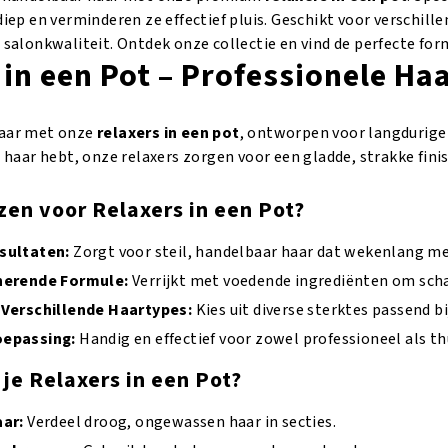
Gr
2.
diep en verminderen ze effectief pluis. Geschikt voor verschill
aantal
5
n salonkwaliteit. Ontdek onze collectie en vind de perfecte fo
aa
 in een Pot – Professionele Ha
haar met onze
relaxers in een pot
, ontworpen voor langdurige s
g haar hebt, onze relaxers zorgen voor een gladde, strakke fini
en voor Relaxers in een Pot?
sultaten:
Zorgt voor steil, handelbaar haar dat wekenlang m
nerende Formule:
Verrijkt met voedende ingrediënten om sch
 Verschillende Haartypes:
Kies uit diverse sterktes passend b
oepassing:
Handig en effectief voor zowel professioneel als th
je Relaxers in een Pot?
aar:
Verdeel droog, ongewassen haar in secties.