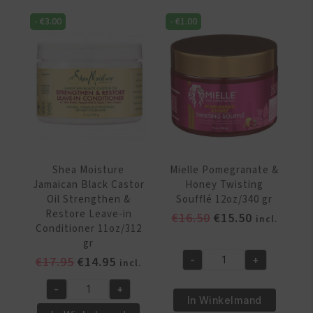
Rose
Leave-
-
€
3.00
-
€
1.00
&
In
Honey
Conditioner
Leave-
12oz/355
in
ml
Detangler
aantal
10oz/300ml
aantal
Shea Moisture
Mielle Pomegranate &
Jamaican Black Castor
Honey Twisting
Oil Strengthen &
Soufflé 12oz/340 gr
Restore Leave-in
Oorspronkelijke
Huidige
€
16.50
€
15.50
incl.
Conditioner 11oz/312
prijs
prijs
gr
was:
is:
Oorspronkelijke
Huidige
€
17.95
€
14.95
-
+
incl.
€16.50.
€15.50.
Mielle
prijs
prijs
Pomegranate
-
+
was:
is:
Shea
&
In Winkelmand
€17.95.
€14.95.