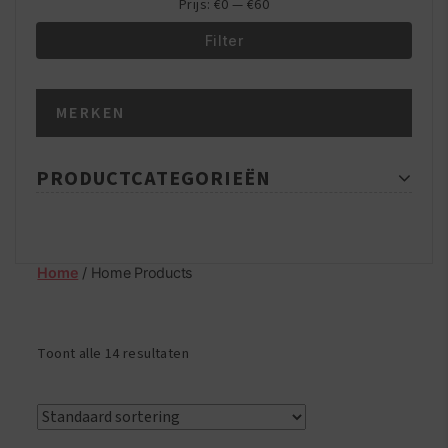
Prijs:
€0
—
€60
Filter
Min.
Max.
MERKEN
prijs
prijs
PRODUCTCATEGORIEËN
Home
/ Home Products
Toont alle 14 resultaten