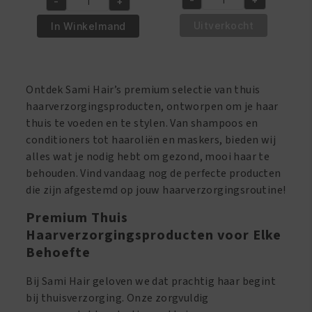
-
+
was:
is:
was:
is:
TGIN
TGIN
€23.95.
€21.95.
€23.95.
€21.95.
Honey
Green
Uitverkocht
In Winkelmand
Miracle
Tea
Hair
Super
Mask
Moist
Ontdek Sami Hair’s premium selectie van thuis
354ml
Leave
haarverzorgingsproducten, ontworpen om je haar
aantal
in
thuis te voeden en te stylen. Van shampoos en
Conditioner
conditioners tot haaroliën en maskers, bieden wij
384ml
alles wat je nodig hebt om gezond, mooi haar te
aantal
behouden. Vind vandaag nog de perfecte producten
die zijn afgestemd op jouw haarverzorgingsroutine!
Premium Thuis
Haarverzorgingsproducten voor Elke
Behoefte
Bij Sami Hair geloven we dat prachtig haar begint
bij thuisverzorging. Onze zorgvuldig