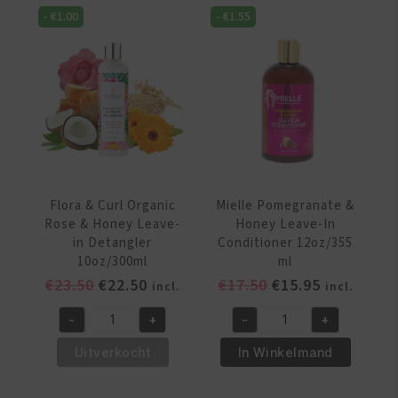
472
Curl
-
€
1.00
-
€
1.55
ml
Smoothie
aantal
340
gr/12oz
aantal
Flora & Curl Organic
Mielle Pomegranate &
Rose & Honey Leave-
Honey Leave-In
in Detangler
Conditioner 12oz/355
10oz/300ml
ml
Oorspronkelijke
Huidige
Oorspronkelijke
Huidige
€
23.50
€
22.50
€
17.50
€
15.95
incl.
incl.
prijs
prijs
prijs
prijs
-
+
-
+
was:
is:
was:
is:
Flora
Mielle
€23.50.
€22.50.
€17.50.
€15.95.
&
Pomegranate
Uitverkocht
In Winkelmand
Curl
&
Organic
Honey