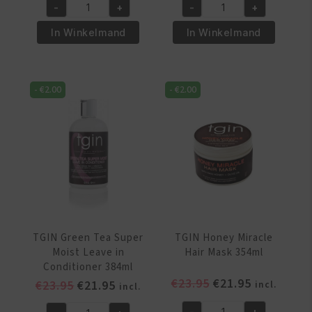
-
+
-
+
was:
is:
was:
is:
Shea
Shea
€19.95.
€18.95.
€14.95.
€13.95.
Moisture
Moisture
In Winkelmand
In Winkelmand
Manuka
Manuka
Honey
Honey
&
&
-
€
2.00
-
€
2.00
Mafura
Mafura
Oil
Oil
Intensive
Intensive
Hydration
Hydration
Masque
Shampoo
354ml
384
aantal
ml
aantal
TGIN Green Tea Super
TGIN Honey Miracle
Moist Leave in
Hair Mask 354ml
Conditioner 384ml
Oorspronkelijke
Huidige
€
23.95
€
21.95
Oorspronkelijke
Huidige
€
23.95
€
21.95
incl.
incl.
prijs
prijs
prijs
prijs
-
+