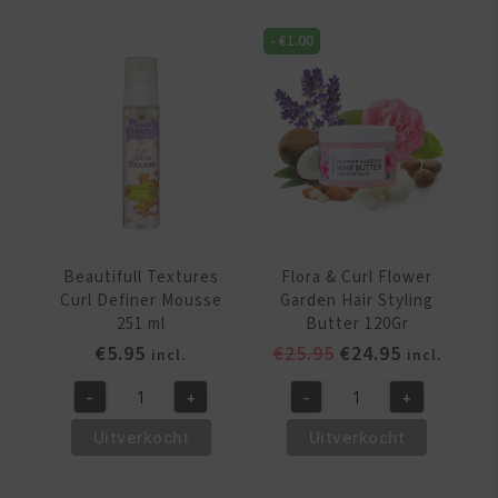
-
€
1.00
Beautifull Textures
Flora & Curl Flower
Curl Definer Mousse
Garden Hair Styling
251 ml
Butter 120Gr
Oorspronkelijke
Huidige
€
5.95
€
25.95
€
24.95
incl.
incl.
prijs
prijs
-
+
-
+
was:
is:
Beautifull
Flora
€25.95.
€24.95.
Textures
&
Uitverkocht
Uitverkocht
Curl
Curl
Definer
Flower