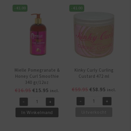
Mousse
Garden
-
€
1.00
-
€
1.00
251
Hair
ml
Styling
aantal
Butter
120Gr
aantal
Mielle Pomegranate &
Kinky Curly Curling
Honey Curl Smoothie
Custard 472 ml
340 gr/12oz
Oorspronkelijke
Huidige
€
59.95
€
58.95
Oorspronkelijke
Huidige
€
16.95
€
15.95
incl.
incl.
prijs
prijs
prijs
prijs
-
+
-
+
was:
is:
was:
is:
Kinky
Mielle
€59.95.
€58.95.
€16.95.
€15.95.
Curly
Pomegranate
Uitverkocht
In Winkelmand
Curling
&
Custard
Honey