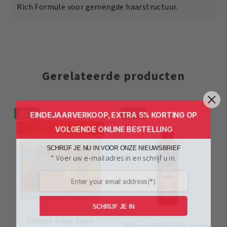
Rich Formule voor gemengde haarstructuur.
Gerelateerde producten
EINDEJAARVERKOOP, EXTRA 5% KORTING OP
-
€
1.00
-
€
1.00
VOLGENDE ONLINE BESTELLING
SCHRIJF JE NU IN VOOR ONZE NIEUWSBRIEF
* Voer uw e-mailadres in en schrijf u in.
SCHRIJF JE IN
African Pride Shea
African Pride Hair, Scalp