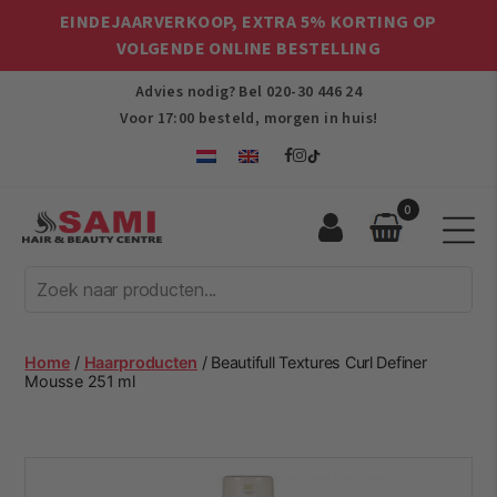
EINDEJAARVERKOOP, EXTRA 5% KORTING OP
VOLGENDE ONLINE BESTELLING
Advies nodig? Bel
020-30 446 24
Voor 17:00 besteld, morgen in huis!
0
Sami
Afro
Hair
&
Beauty
Home
/
Haarproducten
/ Beautifull Textures Curl Definer
Centre
Mousse 251 ml