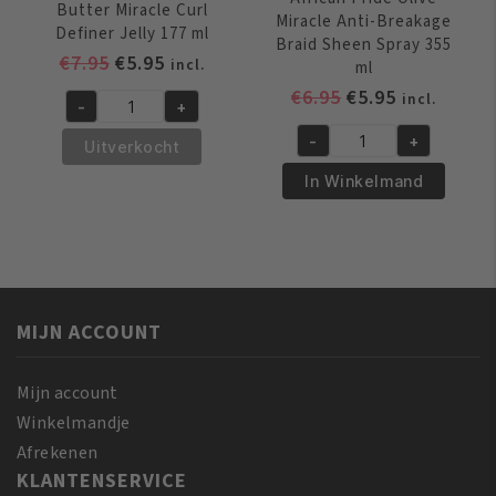
Butter Miracle Curl
Miracle Anti-Breakage
Definer Jelly 177 ml
Braid Sheen Spray 355
Oorspronkelijke
Huidige
€
7.95
€
5.95
incl.
ml
prijs
prijs
Oorspronkelijk
Huidige
€
6.95
€
5.95
incl.
-
+
was:
is:
African
prijs
prijs
€7.95.
€5.95.
-
+
Pride
was:
is:
Uitverkocht
African
Shea
€6.95.
€5.95.
Pride
In Winkelmand
Butter
Olive
Miracle
Miracle
Curl
Anti-
Definer
Breakage
Jelly
Braid
177
MIJN ACCOUNT
Sheen
ml
Spray
aantal
355
Mijn account
ml
Winkelmandje
aantal
Afrekenen
KLANTENSERVICE