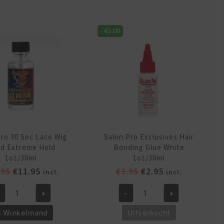
raight
aantal
ntal
-
€
1.00
Pro 30 Sec Lace Wig
Salon Pro Exclusives Hair
d Extreme Hold
Bonding Glue White
1oz/30ml
1oz/30ml
Oorspronkelijke
Huidige
Oorspronkelijke
Huidige
.95
€
11.95
€
3.95
€
2.95
incl.
incl.
prijs
prijs
prijs
prijs
+
-
+
was:
is:
was:
is:
lon
Salon
€12.95.
€11.95.
€3.95.
€2.95.
o
Pro
n Winkelmand
Uitverkocht
Exclusives