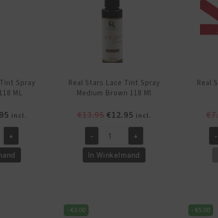
Tint Spray
Real Stars Lace Tint Spray
Real 
118 ML
Medium Brown 118 Ml
pronkelijke
Huidige
Oorspronkelijke
Huidige
95
€
13.95
€
12.95
€
7
incl.
incl.
prijs
prijs
prijs
+
-
+
-
is:
was:
is:
Real
Re
95.
€12.95.
€13.95.
€12.95.
Stars
St
mand
In Winkelmand
Lace
Me
Tint
Ba
Spray
Ro
Medium
aa
-
€
3.00
-
€
5.00
Brown