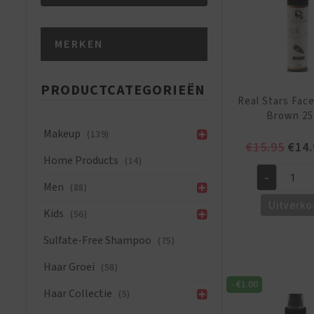
Min.
Max.
MERKEN
prijs
prijs
PRODUCTCATEGORIEËN
Real Stars Fac
Brown 25
Makeup
(139)
Oors
€
15.95
€
14.
Home Products
(14)
prijs
-
was:
Real
Men
(88)
€15.
Stars
Uitverko
Kids
(56)
Face
Dye
Sulfate-Free Shampoo
(75)
Pen
Haar Groei
(58)
Brown
-
€
1.00
25
Haar Collectie
(5)
ML