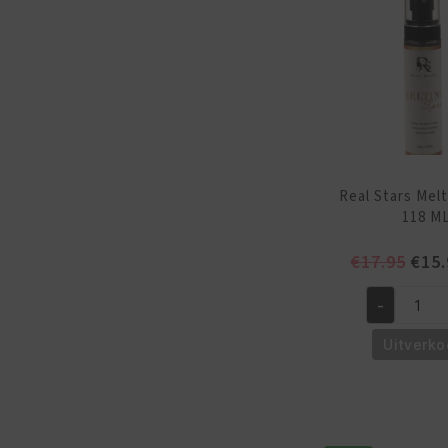
118
ML
aantal
Real Stars Mel
118 M
Oors
€
17.95
€
15.
prijs
-
was:
Real
€17.
Stars
Uitverko
Melting
Spray
118
ML