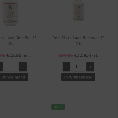
ars Lace Glue Wit 38
Real Stars Lace Remover 30
ML
ML
Oorspronkelijke
Huidige
Oorspronkelijke
Huidige
.95
€
22.95
€
14.95
€
12.95
incl.
incl.
prijs
prijs
prijs
prijs
+
-
+
was:
is:
was:
is:
al
Real
€26.95.
€22.95.
€14.95.
€12.95.
ars
Stars
n Winkelmand
In Winkelmand
ce
Lace
ue
Remover
t
30
ML
-
€
1.00
L
aantal
ntal