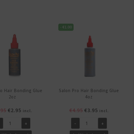
c
Hair
ce
Bonding
g
Glue
-
€
1.00
nd
White
treme
1oz/30ml
ld
aantal
z/30ml
ntal
ro Hair Bonding Glue
Salon Pro Hair Bonding Glue
2oz
4oz
Oorspronkelijke
Huidige
Oorspronkelijke
Huidige
.95
€
2.95
€
4.95
€
3.95
incl.
incl.
prijs
prijs
prijs
prijs
+
-
+
was:
is:
was:
is:
lon
Salon
€3.95.
€2.95.
€4.95.
€3.95.
o
Pro