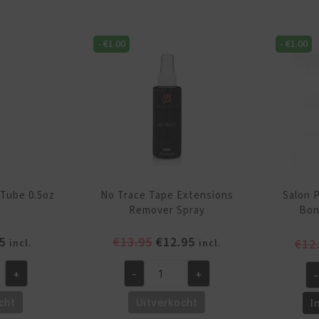
Curve
St
aantal
aa
-
€
1.00
-
€
1.00
 Tube 0.5oz
No Trace Tape Extensions
Salon 
Remover Spray
Bon
pronkelijke
Huidige
Oorspronkelijke
Huidige
5
€
13.95
€
12.95
€
12
incl.
incl.
prijs
prijs
prijs
is:
was:
is:
+
-
+
-
No
Sa
5.
€5.95.
€13.95.
€12.95.
Trace
Pr
cht
Uitverkocht
I
Tape
30