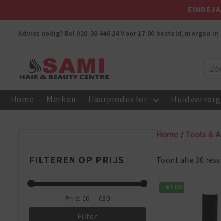
EINDEJA
Advies nodig? Bel
020-30 446 24
Voor 17:00 besteld, morgen in 
Sami
Afro
Home
Merken
Haarproducten
Huidverzorg
Hair
&
Beauty
Home
/
Tools & 
Centre
FILTEREN OP PRIJS
Toont alle 30 res
-
€
1.00
Prijs:
€0
—
€30
Filter