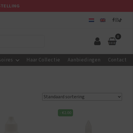
STELLING
0
soires
Haar Collectie
Aanbiedingen
Contact
-
€
2.00