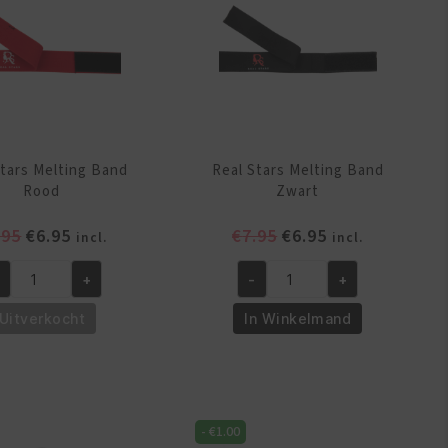
Stars Melting Band
Real Stars Melting Band
Rood
Zwart
Oorspronkelijke
Huidige
Oorspronkelijke
Huidige
.95
€
6.95
€
7.95
€
6.95
incl.
incl.
prijs
prijs
prijs
prijs
+
-
+
was:
is:
was:
is:
al
Real
€7.95.
€6.95.
€7.95.
€6.95.
ars
Stars
Uitverkocht
In Winkelmand
lting
Melting
nd
Band
od
Zwart
ntal
aantal
-
€
1.00