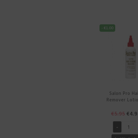
Tube
0.5oz
aantal
-
€
1.00
Salon Pro Ha
Remover Lotio
Oors
€
5.95
€
4.9
prijs
-
was:
Salon
€5.9
Pro