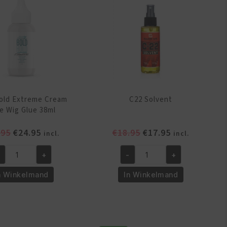
old Extreme Cream
C22 Solvent
e Wig Glue 38ml
Oorspronkelijke
Huidige
Oorspronkelijke
Huidige
.95
€
24.95
€
18.95
€
17.95
incl.
incl.
prijs
prijs
prijs
prijs
+
-
+
was:
is:
was:
is:
ld
C22
€29.95.
€24.95.
€18.95.
€17.95.
ld
Solvent
n Winkelmand
In Winkelmand
treme
aantal
eam
ce
g