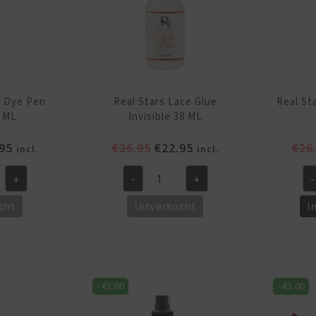
e Dye Pen
Real Stars Lace Glue
Real St
 ML
Invisible 38 ML
pronkelijke
Huidige
Oorspronkelijke
Huidige
95
€
26.95
€
22.95
€
26
incl.
incl.
prijs
prijs
prijs
+
-
+
-
is:
was:
is:
Real
Re
95.
€14.95.
€26.95.
€22.95.
Stars
St
cht
Uitverkocht
I
Lace
La
Glue
Gl
Invisible
Wi
38
38
-
€
1.00
-
€
1.00
ML
M
aantal
aa