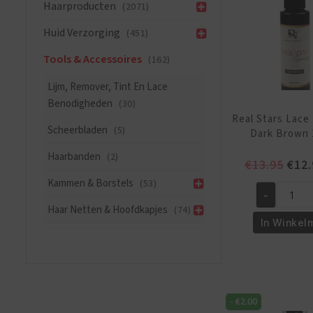
aantal
Haarproducten
(2071)
Huid Verzorging
(451)
Tools & Accessoires
(162)
Lijm, Remover, Tint En Lace
Benodigheden
(30)
Real Stars Lace 
Scheerbladen
(5)
Dark Brown 
Haarbanden
(2)
Oors
€
13.95
€
12.
prijs
Kammen & Borstels
(53)
-
was:
Real
Haar Netten & Hoofdkapjes
(74)
€13.
Stars
In Winkel
Lace
Tint
Spray
Dark
-
€
2.00
Brown