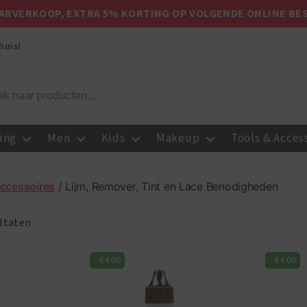
ARVERKOOP, EXTRA 5% KORTING OP VOLGENDE ONLINE BE
huis!
ing
Men
Kids
Makeup
Tools & Acces
Accessoires
/ Lijm, Remover, Tint en Lace Benodigheden
ultaten
-
€
4.00
-
€
4.00