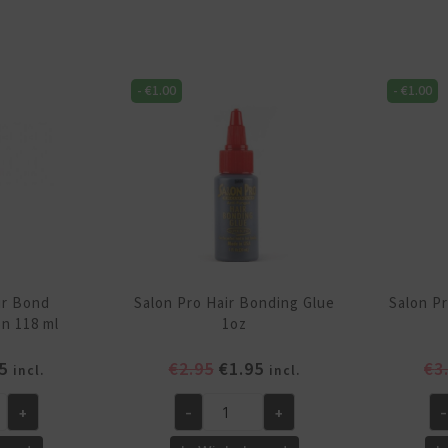
Extensions
Se
Remover
La
Spray
Wi
aantal
-
€
1.00
-
€
1.00
Bo
Ex
Ho
1o
aa
ir Bond
Salon Pro Hair Bonding Glue
Salon P
n 118 ml
1oz
pronkelijke
Huidige
Oorspronkelijke
Huidige
5
€
2.95
€
1.95
€
3
incl.
incl.
prijs
prijs
prijs
+
-
+
-
is:
was:
is:
Salon
Sa
5.
€4.95.
€2.95.
€1.95.
Pro
Pr