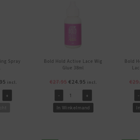
118
Ml
aantal
ting Spray
Bold Hold Active Lace Wig
Bold H
L
Glue 38ml
Lac
pronkelijke
Huidige
Oorspronkelijke
Huidige
95
€
27.95
€
24.95
€
29
incl.
incl.
prijs
prijs
prijs
+
-
+
-
is:
was:
is:
Bold
Bo
95.
€15.95.
€27.95.
€24.95.
Hold
Ho
cht
In Winkelmand
I
Active
Ex
Lace
Cr
Wig
La
Glue
Wi