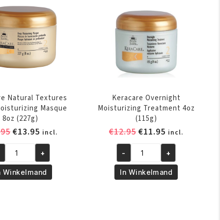
ntal
re Natural Textures
Keracare Overnight
oisturizing Masque
Moisturizing Treatment 4oz
8oz (227g)
(115g)
Oorspronkelijke
Huidige
Oorspronkelijke
Huidige
.95
€
13.95
€
12.95
€
11.95
incl.
incl.
prijs
prijs
prijs
prijs
+
-
+
was:
is:
was:
is:
racare
Keracare
€14.95.
€13.95.
€12.95.
€11.95.
tural
Overnight
n Winkelmand
In Winkelmand
xtures
Moisturizing
ep
Treatment
isturizing
4oz
sque
(115g)