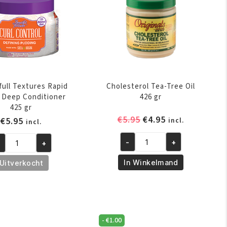
aantal
full Textures Rapid
Cholesterol Tea-Tree Oil
 Deep Conditioner
426 gr
425 gr
Oorspronkelijke
Huidige
€
5.95
€
4.95
€
5.95
incl.
incl.
prijs
prijs
was:
is:
-
+
+
Cholesterol
autifull
€5.95.
€4.95.
Tea-
xtures
In Winkelmand
Uitverkocht
Tree
pid
Oil
pair
426
ep
gr
nditioner
aantal
-
€
1.00
5