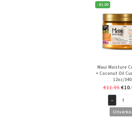
-
€
1.00
Maui Moisture C
+ Coconut Oil Cu
12oz/34
Oors
€
11.95
€
10.
prijs
-
was:
Maui
€11.
Moisture
Uitverko
Curl
Quench
+