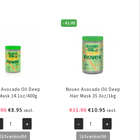
nt
Conditioning
rengthening
Masque
ir
8oz/237
-
€
1.00
sque
ml
0ml
aantal
ntal
 Avocado Oil Deep
Novex Avocado Oil Deep
 Mask 14.1oz/400g
Hair Mask 35.3oz/1kg
Oorspronkelijke
Huidige
Oorspronkelijke
Huidige
.95
€
8.95
€
11.95
€
10.95
incl.
incl.
prijs
prijs
prijs
prijs
was:
is:
was:
is:
+
-
+
vex
Novex
€9.95.
€8.95.
€11.95.
€10.95.
ocado
Avocado
Uitverkocht
Uitverkocht