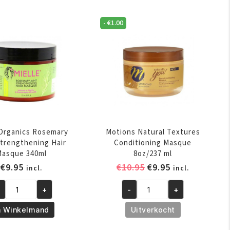
Conditioner
-
€
1.00
amboo
12oz
ber
/
rtifying
340gm
sk
aantal
oz/340gm
ntal
 Organics Rosemary
Motions Natural Textures
Strengthening Hair
Conditioning Masque
Masque 340ml
8oz/237 ml
Oorspronkelijke
Huidige
€
9.95
€
10.95
€
9.95
incl.
incl.
prijs
prijs
+
-
+
was:
is:
elle
Motions
€10.95.
€9.95.
ganics
Natural
n Winkelmand
Uitverkocht
semary
Textures