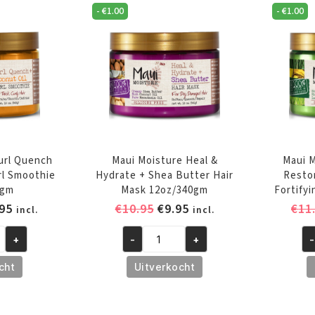
-
€
1.00
-
€
1.00
8o
(2
aa
url Quench
Maui Moisture Heal &
Maui M
rl Smoothie
Hydrate + Shea Butter Hair
Resto
0gm
Mask 12oz/340gm
Fortify
pronkelijke
Huidige
Oorspronkelijke
Huidige
95
€
10.95
€
9.95
€
11
incl.
incl.
prijs
prijs
prijs
+
-
+
-
is:
was:
is:
Maui
Ma
95.
€10.95.
€10.95.
€9.95.
Moisture
Mo
cht
Uitverkocht
Heal
Th
&
&
Hydrate
Re