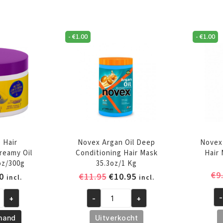
Water
Mi
r
Clay
St
Masque
Ha
8oz/240ml
-
€
1.00
-
€
1.00
Ma
aantal
34
aa
 Hair
Novex Argan Oil Deep
Novex
reamy Oil
Conditioning Hair Mask
Hair
oz/300g
35.3oz/1 Kg
€
9
pronkelijke
Huidige
Oorspronkelijke
Huidige
0
€
11.95
€
10.95
incl.
incl.
prijs
prijs
prijs
-
+
-
+
is:
was:
is:
No
Novex
0.
€8.50.
€11.95.
€10.95.
Av
Argan
mand
Uitverkocht