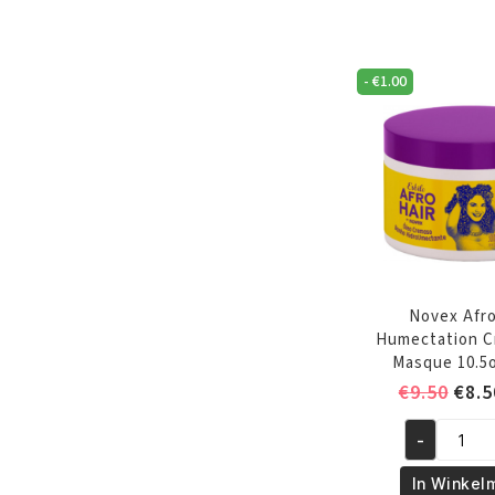
deep
conditione
8oz/240
ml
-
€
1.00
aantal
Novex Afro
Humectation C
Masque 10.5
Oors
€
9.50
€
8.5
prijs
-
was:
Novex
€9.5
Afro
In Winkel