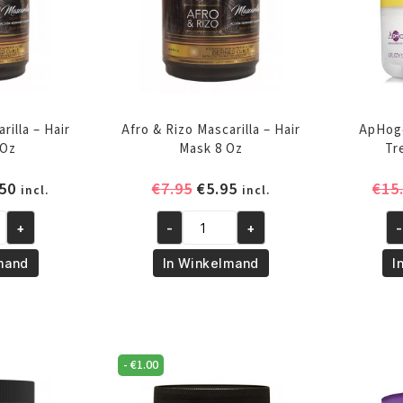
rilla – Hair
Afro & Rizo Mascarilla – Hair
ApHoge
 Oz
Mask 8 Oz
Tr
pronkelijke
Huidige
Oorspronkelijke
Huidige
50
€
7.95
€
5.95
€
15
incl.
incl.
prijs
prijs
prijs
+
-
+
-
is:
was:
is:
Afro
Ap
95.
€10.50.
€7.95.
€5.95.
&
Cur
mand
In Winkelmand
I
Rizo
Te
Mascarilla
Tr
-
23
Hair
m
-
€
1.00
Mask
aa
8