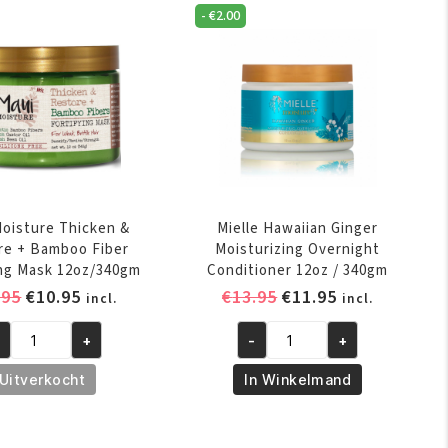
-
€
2.00
z
aantal
27g)
ntal
oisture Thicken &
Mielle Hawaiian Ginger
re + Bamboo Fiber
Moisturizing Overnight
ing Mask 12oz/340gm
Conditioner 12oz / 340gm
Oorspronkelijke
Huidige
Oorspronkelijke
Huidige
.95
€
10.95
€
13.95
€
11.95
incl.
incl.
prijs
prijs
prijs
prijs
+
-
+
was:
is:
was:
is:
ui
Mielle
€11.95.
€10.95.
€13.95.
€11.95.
isture
Hawaiian
Uitverkocht
In Winkelmand
icken
Ginger
Moisturizing
store
Overnight