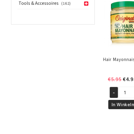
Tools & Accessoires
Moisturizi
(162)
Mask
8oz/227gr
aantal
Hair Mayonnai
Oors
€
5.95
€
4.9
prijs
was:
-
Hair
€5.9
Mayonnais
In Winkel
426
gr
aantal