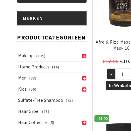
Min.
Max.
MERKEN
prijs
prijs
PRODUCTCATEGORIEËN
Afro & Rizo Masca
Mask 16
Makeup
(139)
Oors
€
12.95
€
10.
Home Products
(14)
prijs
-
was:
Afro
Men
(88)
€12.
&
In Winkel
Kids
(56)
Rizo
Mascarilla
Sulfate-Free Shampoo
(75)
-
Haar Groei
(58)
Hair
-
€
1.00
Mask
Haar Collectie
(5)
16