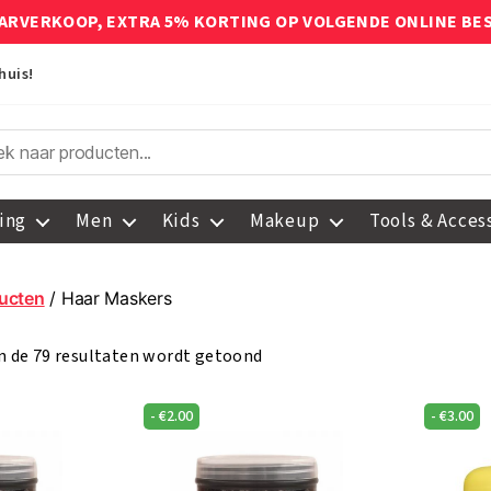
ARVERKOOP, EXTRA 5% KORTING OP VOLGENDE ONLINE BE
huis!
ing
Men
Kids
Makeup
Tools & Acces
ucten
/ Haar Maskers
n de 79 resultaten wordt getoond
-
€
2.00
-
€
3.00