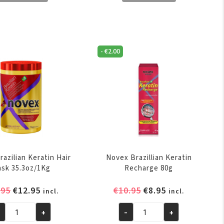
l
Oil
ep
Deep
ir
Hair
sk
Mask
.1oz/400g
35.3oz/1kg
-
€
2.00
ntal
aantal
azilian Keratin Hair
Novex Brazillian Keratin
sk 35.3oz/1Kg
Recharge 80g
Oorspronkelijke
Huidige
Oorspronkelijke
Huidige
.95
€
12.95
€
10.95
€
8.95
incl.
incl.
prijs
prijs
prijs
prijs
+
-
+
was:
is:
was:
is:
vex
Novex