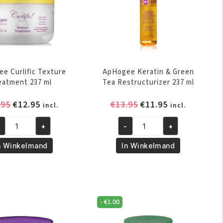
e Curlific Texture
ApHogee Keratin & Green
eatment 237 ml
Tea Restructurizer 237 ml
Oorspronkelijke
Huidige
Oorspronkelijke
Huidige
.95
€
12.95
€
13.95
€
11.95
incl.
incl.
prijs
prijs
prijs
prijs
+
-
+
was:
is:
was:
is:
Hogee
ApHogee
€15.95.
€12.95.
€13.95.
€11.95.
lific
Keratin
n Winkelmand
In Winkelmand
xture
&
eatment
Green
7
Tea
l
Restructurizer
-
€
1.00
ntal
237
ml