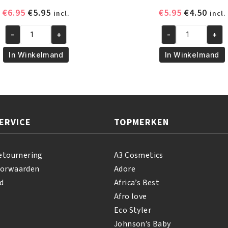
Oorspronkelijke
Huidige
Oorspronk
Huid
€
6.95
€
5.95
€
5.95
€
4.50
incl.
incl.
prijs
prijs
prijs
prijs
-
+
-
+
was:
is:
was:
is:
African
African
€6.95.
€5.95.
€5.95.
€4.50
Pride
Pride
In Winkelmand
In Winkelmand
Olive
Olive
Miracle
Miracle
Growth
Silky
Oil
Smooth
237
Edges
ERVICE
TOPMERKEN
ml
65
aantal
gr
aantal
etournering
A3 Cosmetics
oorwaarden
Adore
d
Africa’s Best
Afro love
Eco Styler
Johnson’s Baby