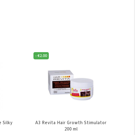
-
€
2.00
e Silky
A3 Revita Hair Growth Stimulator
r
200 ml