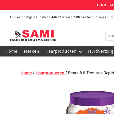
EINDEJA
Advies nodig? Bel
020-30 446 24
Voor 17:00 besteld, morgen in 
Sami
Afro
Home
Merken
Haarproducten
Huidverzorg
Hair
&
Beauty
Centre
Home
/
Haarproducten
/ Beautifull Textures Rapi