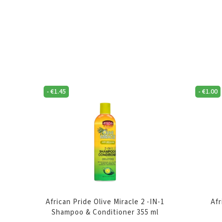
-
€
1.45
-
€
1.00
African Pride Olive Miracle 2 -IN-1
Afr
Shampoo & Conditioner 355 ml