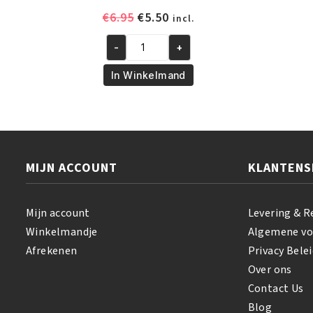
Oorspronkelijke
Huidige
€
6.95
€
5.50
incl.
prijs
prijs
-
+
was:
is:
African
€6.95.
€5.50.
Pride
In Winkelmand
Olive
Miracle
2
-
IN-
MIJN ACCOUNT
KLANTENS
1
Shampoo
&
Mijn account
Levering & R
Conditioner
Winkelmandje
Algemene v
355
Afrekenen
Privacy Belei
ml
Over ons
aantal
Contact Us
Blog