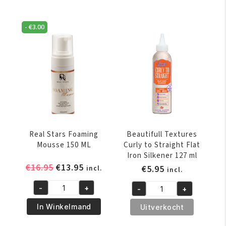
-
€
3.00
Real Stars Foaming
Beautifull Textures
Mousse 150 ML
Curly to Straight Flat
Iron Silkener 127 ml
Oorspronkelijke
Huidige
€
16.95
€
13.95
€
5.95
incl.
incl.
prijs
prijs
-
+
-
+
was:
is:
Real
Beautifull
€16.95.
€13.95.
Stars
Textures
In Winkelmand
Uitverkocht
Foaming
Curly