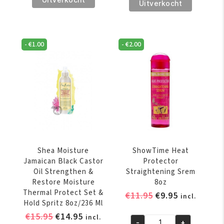
€14.95.
€13.95.
Moisture
Uitverkocht
Argan
Argan
Oil
Oil
&
&
Almond
-
€
1.00
-
€
2.00
Almond
Milk
Milk
Smooth
Smooth
&
&
Tame
Tame
Blow
Thermo-
Out
Protect
Creme
Milk
6oz/177
8oz/237
Shea Moisture
ShowTime Heat
ml
ml
Jamaican Black Castor
Protector
aantal
aantal
Oil Strengthen &
Straightening Srem
Restore Moisture
8oz
Thermal Protect Set &
Oorspronkelijke
Huidige
€
11.95
€
9.95
incl.
Hold Spritz 8oz/236 Ml
prijs
prijs
Oorspronkelijke
Huidige
€
15.95
€
14.95
incl.
was:
is:
-
+