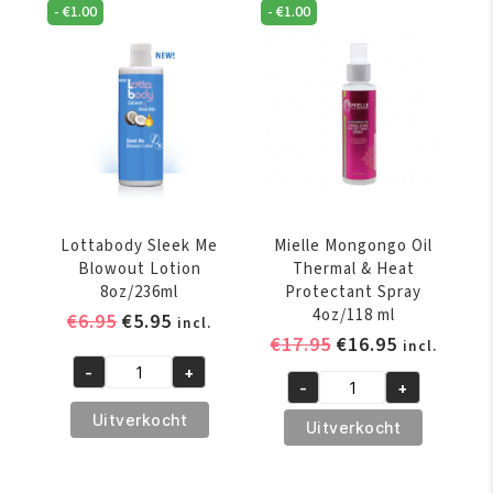
-
€
1.00
-
€
1.00
SCHRIJF JE NU IN VOOR ONZE NIEUWSBRIEF
* Voer uw e-mailadres in en schrijf u in.
SCHRIJF JE IN
Lottabody Sleek Me
Mielle Mongongo Oil
Blowout Lotion
Thermal & Heat
8oz/236ml
Protectant Spray
4oz/118 ml
Oorspronkelijke
Huidige
€
6.95
€
5.95
incl.
Oorspronkelijke
Huidige
€
17.95
€
16.95
prijs
prijs
incl.
prijs
prijs
was:
is:
-
+
Lottabody
-
+
was:
is:
€6.95.
€5.95.
Mielle
Sleek
€17.95.
€16.95.
Uitverkocht
Mongongo
Uitverkocht
Me
Oil
Blowout
Thermal
Lotion