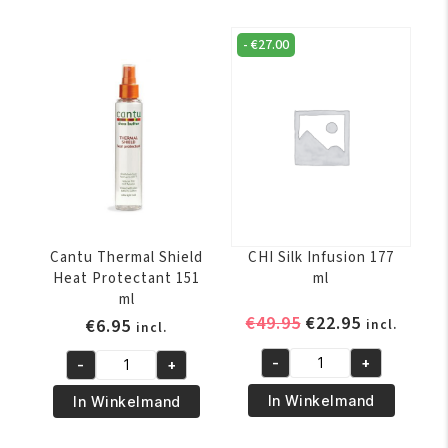
Mousse
to
150
Straight
-
€
27.00
ML
Flat
aantal
Iron
Silkener
127
ml
aantal
Cantu Thermal Shield
CHI Silk Infusion 177
Heat Protectant 151
ml
ml
Oorspronkelijke
Huidige
€
49.95
€
22.95
€
6.95
incl.
incl.
prijs
prijs
-
+
-
+
was:
is:
CHI
Cantu
€49.95.
€22.95.
Silk
Thermal
In Winkelmand
In Winkelmand
Infusion
Shield
177
Heat