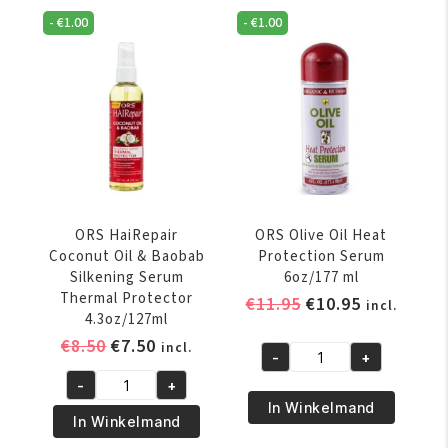
&
8oz/236ml
-
€
1.00
-
€
1.00
Heat
aantal
Protectant
Spray
4oz/118
ml
aantal
ORS HaiRepair
ORS Olive Oil Heat
Coconut Oil & Baobab
Protection Serum
Silkening Serum
6oz/177 ml
Thermal Protector
Oorspronkelijke
Huidige
€
11.95
€
10.95
incl.
4.3oz/127ml
prijs
prijs
Oorspronkelijke
Huidige
€
8.50
€
7.50
incl.
was:
is:
-
+
ORS
prijs
prijs
€11.95.
€10.95.
-
+
Olive
was:
is:
ORS
In Winkelmand
Oil
€8.50.
€7.50.
HaiRepair
In Winkelmand
Heat
Coconut