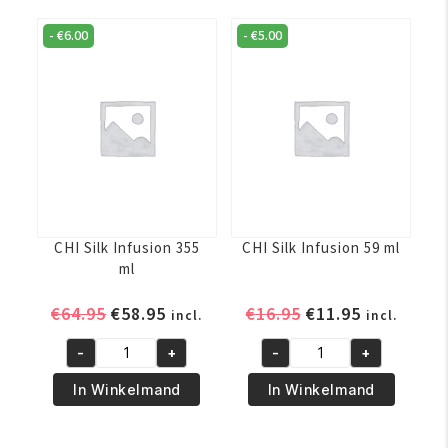
ml
Protectant
-
€
6.00
-
€
5.00
aantal
151
ml
aantal
CHI Silk Infusion 355
CHI Silk Infusion 59 ml
ml
Oorspronkelijke
Huidige
Oorspronkelijke
Huidige
€
64.95
€
58.95
€
16.95
€
11.95
incl.
incl.
prijs
prijs
prijs
prijs
-
+
-
+
was:
is:
was:
is:
CHI
CHI
€64.95.
€58.95.
€16.95.
€11.95.
Silk
Silk
In Winkelmand
In Winkelmand
Infusion
Infusion
355
59