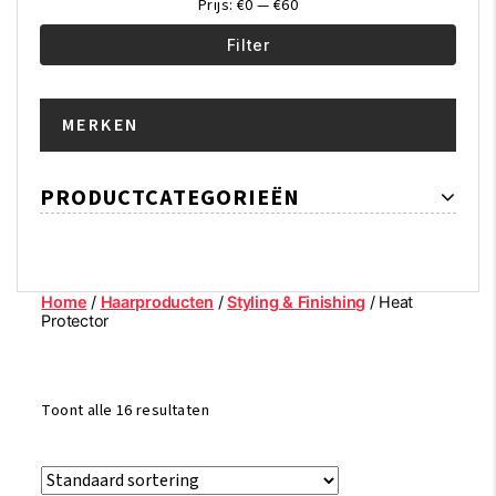
Prijs:
€0
—
€60
Filter
Min.
Max.
MERKEN
prijs
prijs
PRODUCTCATEGORIEËN
Home
/
Haarproducten
/
Styling & Finishing
/ Heat
Protector
Toont alle 16 resultaten