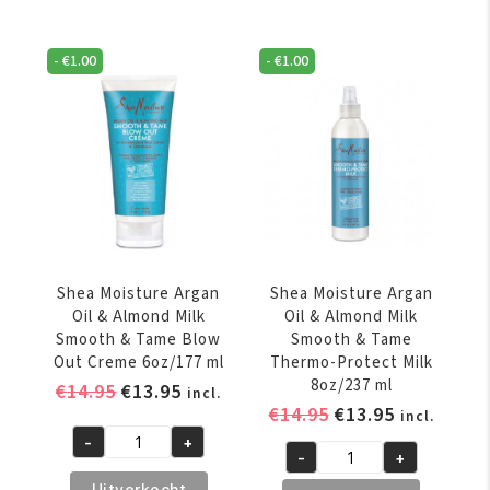
Protection
Oil
Serum
&
-
€
1.00
-
€
1.00
6oz/177
Baobab
ml
Silkening
aantal
Serum
Thermal
Protector
4.3oz/127ml
aantal
Shea Moisture Argan
Shea Moisture Argan
Oil & Almond Milk
Oil & Almond Milk
Smooth & Tame Blow
Smooth & Tame
Out Creme 6oz/177 ml
Thermo-Protect Milk
8oz/237 ml
Oorspronkelijke
Huidige
€
14.95
€
13.95
incl.
Oorspronkelijke
Huidige
€
14.95
€
13.95
prijs
prijs
incl.
prijs
prijs
was:
is:
-
+
Shea
-
+
was:
is:
€14.95.
€13.95.
Shea
Moisture
Uitverkocht