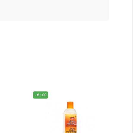
-
€
1.00