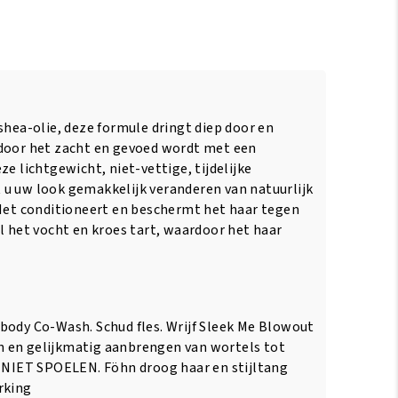
shea-olie, deze formule dringt diep door en
rdoor het zacht en gevoed wordt met een
ze lichtgewicht, niet-vettige, tijdelijke
u uw look gemakkelijk veranderen van natuurlijk
 Het conditioneert en beschermt het haar tegen
l het vocht en kroes tart, waardoor het haar
body Co-Wash. Schud fles. Wrijf Sleek Me Blowout
 en gelijkmatig aanbrengen van wortels tot
. NIET SPOELEN. Föhn droog haar en stijltang
rking