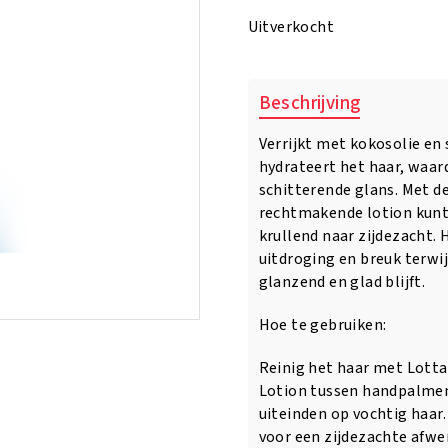
was:
is:
Uitverkocht
€6.95.
€5.95.
Beschrijving
Verrijkt met kokosolie en 
hydrateert het haar, waa
schitterende glans. Met de
rechtmakende lotion kunt 
krullend naar zijdezacht.
uitdroging en breuk terwij
glanzend en glad blijft.
Hoe te gebruiken:
Reinig het haar met Lotta
Lotion tussen handpalmen
uiteinden op vochtig haar
voor een zijdezachte afwe