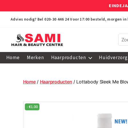
EINDEJA
Advies nodig? Bel
020-30 446 24
Voor 17:00 besteld, morgen in 
Sami
Afro
Home
Merken
Haarproducten
Huidverzorg
Hair
&
Beauty
Centre
Home
/
Haarproducten
/ Lottabody Sleek Me Blo
-
€
1.00