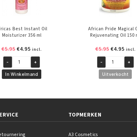
fricas Best Instant Oil
African Pride Magical 
Moisturizer 356 ml
Rejuvenating Oil 150 
Oorspronkelijke
Huidige
Oorspronk
Huid
€
5.95
€
4.95
€
5.95
€
4.95
incl.
incl.
prijs
prijs
prijs
prijs
-
+
-
+
was:
is:
was:
is:
Africas
African
€5.95.
€4.95.
€5.95.
€4.95
Best
Pride
In Winkelmand
Uitverkocht
Instant
Magical
Oil
Gro
Moisturizer
Rejuvenating
356
Oil
ml
150
ERVICE
TOPMERKEN
aantal
ml
aantal
etournering
A3 Cosmetics