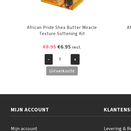
African Pride Shea Butter Miracle
A
Texture Softening Kit
Oorspronkelijke
Huidige
€
8.95
€
6.95
incl.
prijs
prijs
-
+
was:
is:
African
€8.95.
€6.95.
Pride
Uitverkocht
Shea
Butter
Miracle
Texture
Softening
MIJN ACCOUNT
KLANTENS
Kit
aantal
Mijn account
Levering & R