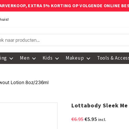
ARVERKOOP, EXTRA 5% KORTING OP VOLGENDE ONLINE BE
huis!
ing
Men
Kids
Makeup
Tools & Acces
wout Lotion 8oz/236ml
Lottabody Sleek Me
Oorspronkelijke
Huidige
€
6.95
€
5.95
incl.
prijs
prijs