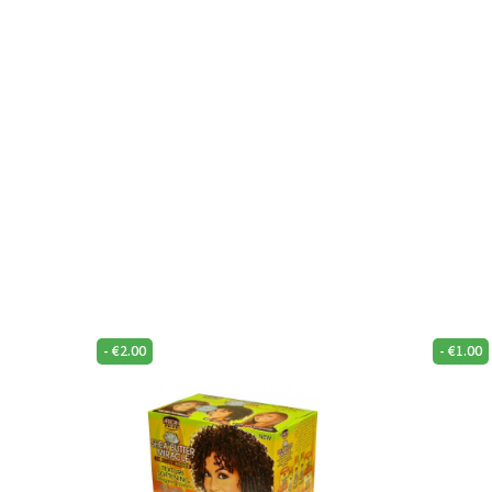
-
€
2.00
-
€
1.00