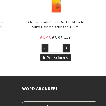
Gro
African Pride Shea Butter Miracle
ml
Silky Hair Moisturizer 355 ml
elijke
ige
Oorspronkelijke
Huidige
€
6.95
€
5.95
incl.
prijs
prijs
-
+
was:
is:
African
.
€6.95.
€5.95.
Pride
In Winkelmand
Shea
Butter
Miracle
Silky
Hair
WORD ABONNEE!
Moisturizer
355
ml