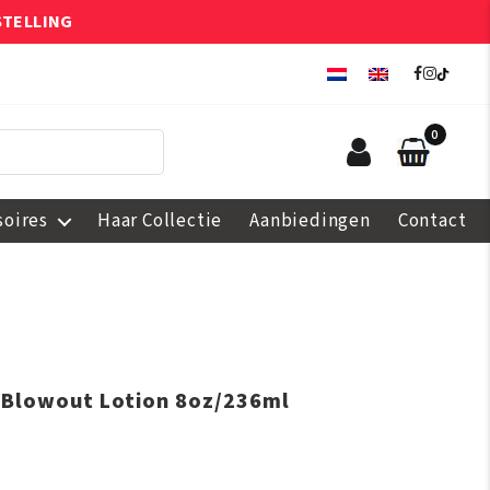
STELLING
0
soires
Haar Collectie
Aanbiedingen
Contact
 Blowout Lotion 8oz/236ml