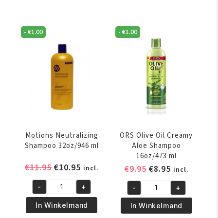
Olive
16oz/473
Miracle
ml
Neutralizing
aantal
-
€
1.00
-
€
1.00
Deep
Conditioning
Shampoo
237
ml
aantal
Motions Neutralizing
ORS Olive Oil Creamy
Shampoo 32oz/946 ml
Aloe Shampoo
16oz/473 ml
Oorspronkelijke
Huidige
€
11.95
€
10.95
Oorspronkelijke
Huidige
€
9.95
€
8.95
incl.
incl.
prijs
prijs
prijs
prijs
-
+
-
+
was:
is:
was:
is:
Motions
ORS
€11.95.
€10.95.
€9.95.
€8.95.
Neutralizing
Olive
In Winkelmand
In Winkelmand
Shampoo
Oil