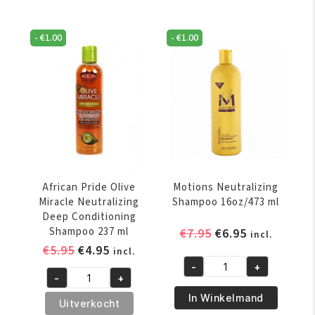
-
€
1.00
-
€
1.00
African Pride Olive
Motions Neutralizing
Miracle Neutralizing
Shampoo 16oz/473 ml
Deep Conditioning
Shampoo 237 ml
Oorspronkelijke
Huidige
€
7.95
€
6.95
incl.
Oorspronkelijke
Huidige
prijs
prijs
€
5.95
€
4.95
incl.
prijs
prijs
was:
is:
-
+
Motions
-
+
was:
is:
€7.95.
€6.95.
African
Neutralizing
€5.95.
€4.95.
In Winkelmand
Pride
Uitverkocht
Shampoo