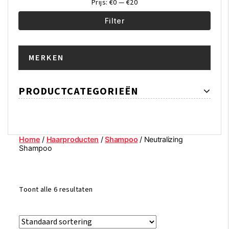
Prijs:
€0
—
€20
Filter
Min.
Max.
MERKEN
prijs
prijs
PRODUCTCATEGORIEËN
Home
/
Haarproducten
/
Shampoo
/ Neutralizing
Shampoo
Toont alle 6 resultaten