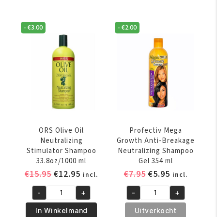
32oz/946
Creamy
ml
Aloe
-
€
3.00
-
€
2.00
aantal
Shampoo
16oz/473
ml
aantal
ORS Olive Oil
Profectiv Mega
Neutralizing
Growth Anti-Breakage
Stimulator Shampoo
Neutralizing Shampoo
33.8oz/1000 ml
Gel 354 ml
Oorspronkelijke
Huidige
Oorspronkelijke
Huidige
€
15.95
€
12.95
€
7.95
€
5.95
incl.
incl.
prijs
prijs
prijs
prijs
-
+
-
+
was:
is:
was:
is:
ORS
Profectiv
€15.95.
€12.95.
€7.95.
€5.95.
Olive
Mega
In Winkelmand
Uitverkocht