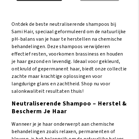
Oil
Growth
Neutralizing
Anti-
Stimulator
Breakage
Ontdek de beste neutraliserende shampoos bij
Shampoo
Neutralizing
Sami Hair, speciaal geformuleerd om de natuurlijke
33.8oz/1000
Shampoo
pH-balans van je haar te herstellen na chemische
ml
Gel
behandelingen. Deze shampoos verwijderen
aantal
354
effectief resten, voorkomen brassiness en houden
ml
je haar gezond en levendig. Ideaal voor gekleurd,
aantal
ontkruld of gepermanent haar, biedt onze collectie
zachte maar krachtige oplossingen voor
langdurige glans en zachtheid. Shop nu voor
salonkwaliteit resultaten thuis!
Neutraliserende Shampoo – Herstel &
Bescherm Je Haar
Wanneer je je haar onderwerpt aan chemische
behandelingen zoals relaxen, permanenten of
kleuren, is het belangrijk om de natuurlijke balans