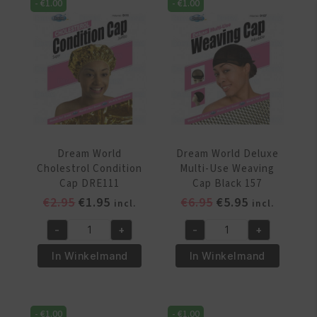
-
€
1.00
-
€
1.00
ASSORTED
COLORS
aantal
Dream World
Dream World Deluxe
Cholestrol Condition
Multi-Use Weaving
Cap DRE111
Cap Black 157
Oorspronkelijke
Huidige
Oorspronkelijke
Huidige
€
2.95
€
1.95
€
6.95
€
5.95
incl.
incl.
prijs
prijs
prijs
prijs
-
+
-
+
was:
is:
was:
is:
Dream
Dream
€2.95.
€1.95.
€6.95.
€5.95.
World
World
In Winkelmand
In Winkelmand
Cholestrol
Deluxe
Condition
Multi-
Cap
Use
-
€
1.00
-
€
1.00