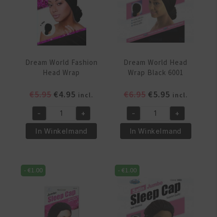
aantal
Dream World Fashion
Dream World Head
Head Wrap
Wrap Black 6001
Oorspronkelijke
Huidige
Oorspronkelijke
Huidige
€
5.95
€
4.95
€
6.95
€
5.95
incl.
incl.
prijs
prijs
prijs
prijs
-
+
-
+
was:
is:
was:
is:
Dream
Dream
€5.95.
€4.95.
€6.95.
€5.95.
World
World
In Winkelmand
In Winkelmand
Fashion
Head
Head
Wrap
Wrap
Black
-
€
1.00
-
€
1.00
aantal
6001
aantal