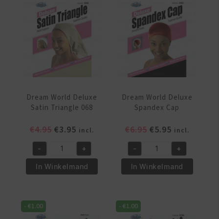
090
Black
aantal
061
aantal
Dream World Deluxe
Dream World Deluxe
Satin Triangle 068
Spandex Cap
Oorspronkelijke
Huidige
Oorspronkelijke
Huidige
€
4.95
€
3.95
€
6.95
€
5.95
incl.
incl.
prijs
prijs
prijs
prijs
-
+
-
+
was:
is:
was:
is:
Dream
Dream
€4.95.
€3.95.
€6.95.
€5.95.
World
World
In Winkelmand
In Winkelmand
Deluxe
Deluxe
Satin
Spandex
Triangle
Cap
-
€
1.00
-
€
1.00
068
aantal