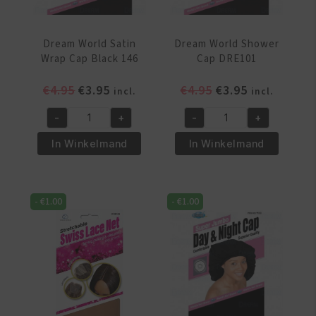
Dream World Satin
Dream World Shower
Wrap Cap Black 146
Cap DRE101
Oorspronkelijke
Huidige
Oorspronkelijke
Huidige
€
4.95
€
3.95
€
4.95
€
3.95
incl.
incl.
prijs
prijs
prijs
prijs
-
+
-
+
was:
is:
was:
is:
Dream
Dream
€4.95.
€3.95.
€4.95.
€3.95.
World
World
In Winkelmand
In Winkelmand
Satin
Shower
Wrap
Cap
Cap
DRE101
-
€
1.00
-
€
1.00
Black
aantal
146
aantal