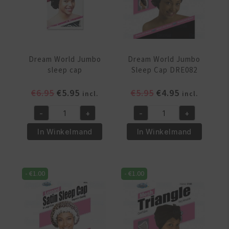
Dream World Jumbo
Dream World Jumbo
sleep cap
Sleep Cap DRE082
Oorspronkelijke
Huidige
Oorspronkelijke
Huidige
€
6.95
€
5.95
€
5.95
€
4.95
incl.
incl.
prijs
prijs
prijs
prijs
-
+
-
+
was:
is:
was:
is:
Dream
Dream
€6.95.
€5.95.
€5.95.
€4.95.
World
World
In Winkelmand
In Winkelmand
Jumbo
Jumbo
sleep
Sleep
cap
Cap
-
€
1.00
-
€
1.00
aantal
DRE082
aantal