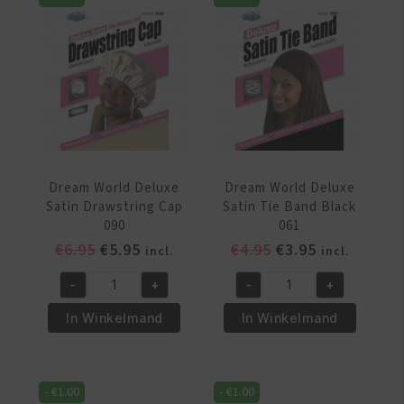
DRE111
Weaving
aantal
Cap
Black
157
aantal
Dream World Deluxe
Dream World Deluxe
Satin Drawstring Cap
Satin Tie Band Black
090
061
Oorspronkelijke
Huidige
Oorspronkelijke
Huidige
€
6.95
€
5.95
€
4.95
€
3.95
incl.
incl.
prijs
prijs
prijs
prijs
-
+
-
+
was:
is:
was:
is:
Dream
Dream
€6.95.
€5.95.
€4.95.
€3.95.
World
World
In Winkelmand
In Winkelmand
Deluxe
Deluxe
Satin
Satin
Drawstring
Tie
-
€
1.00
-
€
1.00
Cap
Band