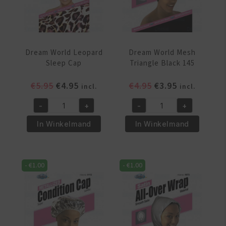
Dream World Leopard
Dream World Mesh
Sleep Cap
Triangle Black 145
Oorspronkelijke
Huidige
Oorspronkelijke
Huidige
€
5.95
€
4.95
€
4.95
€
3.95
incl.
incl.
prijs
prijs
prijs
prijs
-
+
-
+
was:
is:
was:
is:
Dream
Dream
€5.95.
€4.95.
€4.95.
€3.95.
World
World
In Winkelmand
In Winkelmand
Leopard
Mesh
Sleep
Triangle
Cap
Black
-
€
1.00
-
€
1.00
aantal
145
aantal