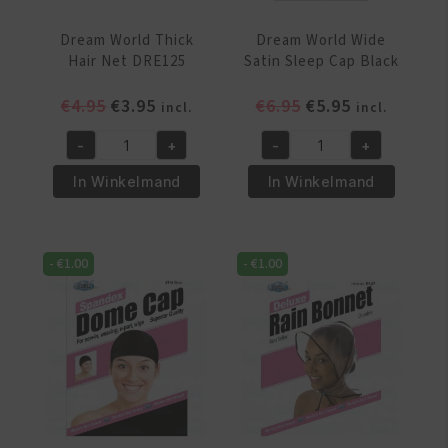
Dream World Thick
Dream World Wide
Hair Net DRE125
Satin Sleep Cap Black
Oorspronkelijke
Huidige
Oorspronkelijke
Huidige
€
4.95
€
3.95
€
6.95
€
5.95
incl.
incl.
prijs
prijs
prijs
prijs
-
+
-
+
was:
is:
was:
is:
Dream
Dream
€4.95.
€3.95.
€6.95.
€5.95.
World
World
In Winkelmand
In Winkelmand
Thick
Wide
Hair
Satin
Net
Sleep
-
€
1.00
-
€
1.00
DRE125
Cap
aantal
Black
aantal