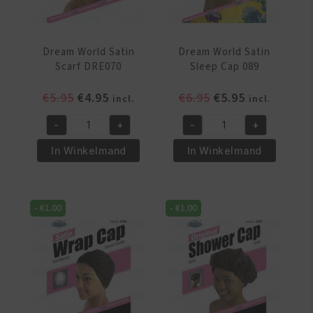
Dream World Satin
Dream World Satin
Scarf DRE070
Sleep Cap 089
Oorspronkelijke
Huidige
Oorspronkelijke
Huidige
€
5.95
€
4.95
€
6.95
€
5.95
incl.
incl.
prijs
prijs
prijs
prijs
-
+
-
+
was:
is:
was:
is:
Dream
Dream
€5.95.
€4.95.
€6.95.
€5.95.
World
World
In Winkelmand
In Winkelmand
Satin
Satin
Scarf
Sleep
DRE070
Cap
-
€
1.00
-
€
1.00
aantal
089
aantal