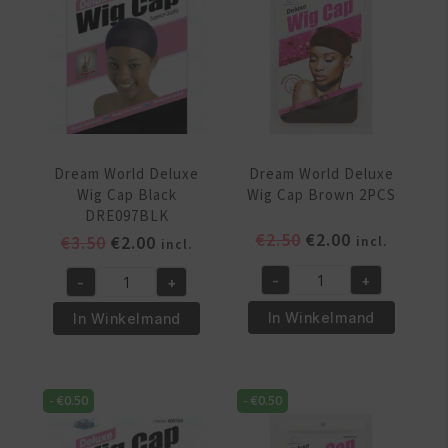
aantal
Dream World Deluxe
Dream World Deluxe
Wig Cap Black
Wig Cap Brown 2PCS
DRE097BLK
Oorspronkelijke
Huidige
€
2.50
€
2.00
Oorspronkelijke
Huidige
€
3.50
€
2.00
incl.
incl.
prijs
prijs
prijs
prijs
-
+
-
+
was:
is:
was:
is:
Dream
Dream
€2.50.
€2.00.
€3.50.
€2.00.
World
World
In Winkelmand
In Winkelmand
Deluxe
Deluxe
Wig
Wig
Cap
Cap
-
€
0.50
-
€
0.50
Brown
Black
2PCS
DRE097BLK