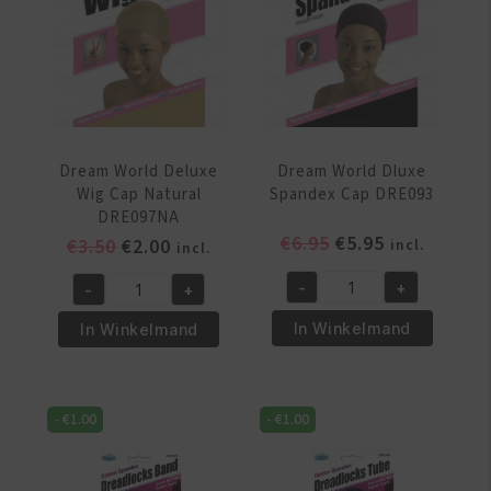
aantal
aantal
Dream World Deluxe
Dream World Dluxe
Wig Cap Natural
Spandex Cap DRE093
DRE097NA
Oorspronkelijke
Huidige
€
6.95
€
5.95
Oorspronkelijke
Huidige
€
3.50
€
2.00
incl.
incl.
prijs
prijs
prijs
prijs
-
+
-
+
was:
is:
was:
is:
Dream
Dream
€6.95.
€5.95.
€3.50.
€2.00.
World
World
In Winkelmand
In Winkelmand
Dluxe
Deluxe
Spandex
Wig
Cap
Cap
-
€
1.00
-
€
1.00
DRE093
Natural
aantal
DRE097NA
aantal