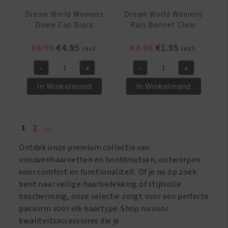
Dream World Womens
Dream World Womens
Dome Cap Black
Rain Bonnet Clear
Oorspronkelijke
Huidige
Oorspronkelijke
Huidige
€
5.95
€
4.95
€
2.95
€
1.95
incl.
incl.
prijs
prijs
prijs
prijs
-
+
-
+
was:
is:
was:
is:
Dream
Dream
€5.95.
€4.95.
€2.95.
€1.95.
World
World
In Winkelmand
In Winkelmand
Womens
Womens
Dome
Rain
Cap
Bonnet
1
2
→
Black
Clear
aantal
aantal
Ontdek onze premium collectie van
vrouwenhaarnetten en hoofdmutsen, ontworpen
voor comfort en functionaliteit. Of je nu op zoek
bent naar veilige haarbedekking of stijlvolle
bescherming, onze selectie zorgt voor een perfecte
pasvorm voor elk haartype. Shop nu voor
kwaliteitsaccessoires die je