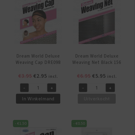
aantal
Dream World Deluxe
Dream World Deluxe
Weaving Cap DRE098
Weaving Net Black 156
Oorspronkelijke
Huidige
Oorspronkelijke
Huidige
€
3.95
€
2.95
€
6.95
€
5.95
incl.
incl.
prijs
prijs
prijs
prijs
-
+
-
+
was:
is:
was:
is:
Dream
Dream
€3.95.
€2.95.
€6.95.
€5.95.
World
World
In Winkelmand
Uitverkocht
Deluxe
Deluxe
Weaving
Weaving
Cap
Net
-
€
1.50
-
€
0.50
DRE098
Black
aantal
156