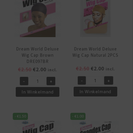
aantal
aantal
Dream World Deluxe
Dream World Deluxe
Wig Cap Brown
Wig Cap Natural 2PCS
DRE097BR
Oorspronkelijke
Huidige
€
2.50
€
2.00
Oorspronkelijke
Huidige
€
2.50
€
2.00
incl.
incl.
prijs
prijs
prijs
prijs
-
+
-
+
was:
is:
was:
is:
Dream
Dream
€2.50.
€2.00.
€2.50.
€2.00.
World
World
In Winkelmand
In Winkelmand
Deluxe
Deluxe
Wig
Wig
Cap
Cap
-
€
1.50
-
€
1.00
Natural
Brown
2PCS
DRE097BR