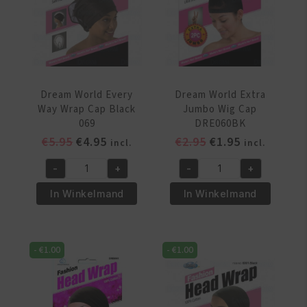
Dream World Every
Dream World Extra
Way Wrap Cap Black
Jumbo Wig Cap
069
DRE060BK
Oorspronkelijke
Huidige
Oorspronkelijke
Huidige
€
5.95
€
4.95
€
2.95
€
1.95
incl.
incl.
prijs
prijs
prijs
prijs
-
+
-
+
was:
is:
was:
is:
Dream
Dream
€5.95.
€4.95.
€2.95.
€1.95.
World
World
In Winkelmand
In Winkelmand
Every
Extra
Way
Jumbo
Wrap
Wig
-
€
1.00
-
€
1.00
Cap
Cap
Black
DRE060BK
069
aantal