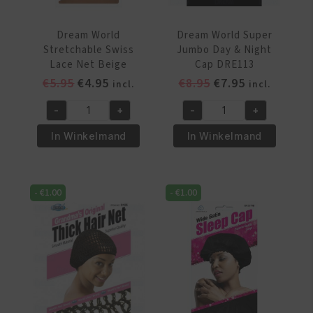
Dream World
Dream World Super
Stretchable Swiss
Jumbo Day & Night
Lace Net Beige
Cap DRE113
Oorspronkelijke
Huidige
Oorspronkelijke
Huidige
€
5.95
€
4.95
€
8.95
€
7.95
incl.
incl.
prijs
prijs
prijs
prijs
-
+
-
+
was:
is:
was:
is:
Dream
Dream
€5.95.
€4.95.
€8.95.
€7.95.
World
World
In Winkelmand
In Winkelmand
Stretchable
Super
Swiss
Jumbo
Lace
Day
-
€
1.00
-
€
1.00
Net
&
Beige
Night
aantal
Cap
DRE113
aantal