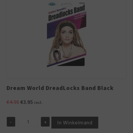
Dream World DreadLocks Band Black
Oorspronkelijke
Huidige
€
4.95
€
3.95
incl.
prijs
prijs
was:
is:
-
+
€4.95.
€3.95.
In Winkelmand
Dream
World