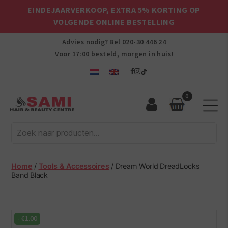
EINDEJAARVERKOOP, EXTRA 5% KORTING OP
VOLGENDE ONLINE BESTELLING
Advies nodig? Bel
020-30 446 24
Voor 17:00 besteld, morgen in huis!
0
Sami
Afro
Hair
&
Beauty
Home
/
Tools & Accessoires
/ Dream World DreadLocks
Centre
Band Black
-
€
1.00