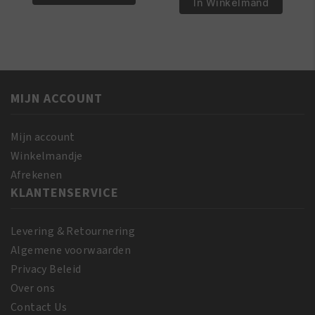
D6
In Winkelmand
Afro
Be-
Kam
Bop
Plastic
Shampoo/Massage
1215
Borstel
aantal
-
MIJN ACCOUNT
Zwart
aantal
Mijn account
Winkelmandje
Afrekenen
KLANTENSERVICE
Levering & Retournering
Algemene voorwaarden
Privacy Beleid
Over ons
Contact Us