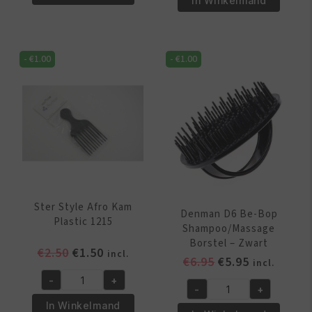
In Winkelmand
Hair
Edge
Bonding
Blades
Glue
100
1oz
-
€
1.00
-
€
1.00
Pieces
aantal
aantal
Ster Style Afro Kam
Denman D6 Be-Bop
Plastic 1215
Shampoo/Massage
Borstel – Zwart
Oorspronkelijke
Huidige
€
2.50
€
1.50
incl.
Oorspronkelijk
Huidige
€
6.95
€
5.95
incl.
prijs
prijs
prijs
prijs
-
+
was:
is:
Ster
-
+
was:
is:
Denman
€2.50.
€1.50.
Style
In Winkelmand
€6.95.
€5.95.