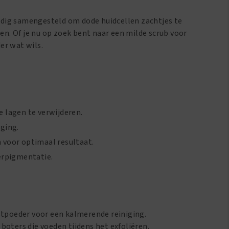
vuldig samengesteld om dode huidcellen zachtjes te
ken. Of je nu op zoek bent naar een milde scrub voor
der wat wils.
e lagen te verwijderen.
ging.
 voor optimaal resultaat.
perpigmentatie.
jstpoeder voor een kalmerende reiniging.
 boters die voeden tijdens het exfoliëren.