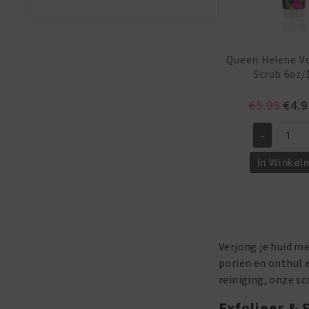
Queen Helene Vo
Scrub 6oz/
Oors
€
5.95
€
4.9
prijs
-
was:
Queen
€5.9
Helene
In Winkel
Volcanic
Ash
Scrub
6oz/170
gr
Verjong je huid m
aantal
poriën en onthul 
reiniging, onze sc
Exfolieer & 