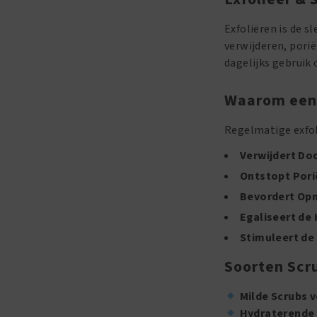
Exfoliëren is de s
verwijderen, porië
dagelijks gebruik 
Waarom een 
Regelmatige exfoli
Verwijdert Do
Ontstopt Pori
Bevordert Op
Egaliseert de 
Stimuleert de
Soorten Scr
Milde Scrubs 
Hydraterende 