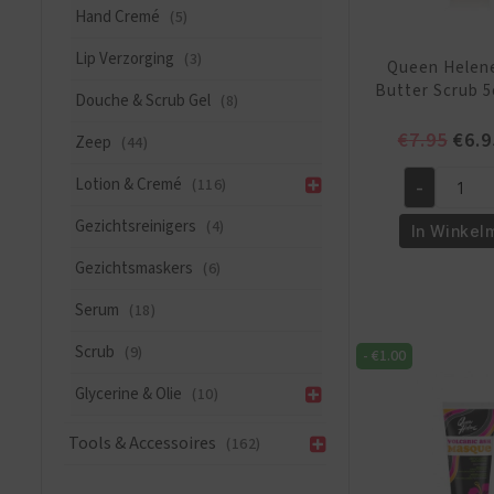
Hand Cremé
(5)
Lip Verzorging
(3)
Queen Helen
Butter Scrub 5
Douche & Scrub Gel
(8)
Oors
€
7.95
€
6.9
Zeep
(44)
prijs
Lotion & Cremé
(116)
-
was:
Queen
€7.9
Helene
Gezichtsreinigers
(4)
In Winkel
Cocoa
Gezichtsmaskers
(6)
Butter
Scrub
Serum
(18)
5oz/170
Scrub
(9)
-
€
1.00
gr
aantal
Glycerine & Olie
(10)
Tools & Accessoires
(162)