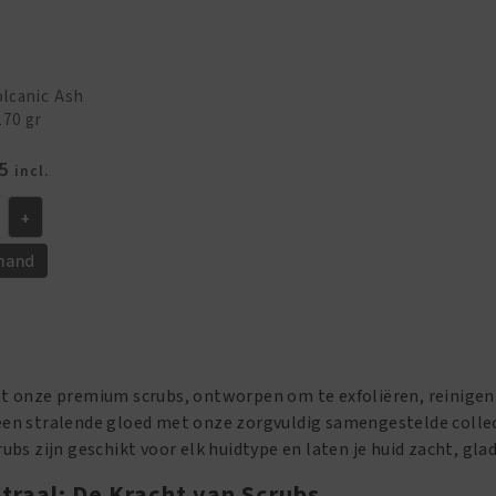
lcanic Ash
170 gr
pronkelijke
Huidige
5
incl.
prijs
+
is:
5.
€4.95.
mand
et onze premium scrubs, ontworpen om te exfoliëren, reinigen
een stralende gloed met onze zorgvuldig samengestelde collecti
rubs zijn geschikt voor elk huidtype en laten je huid zacht, glad
Straal: De Kracht van Scrubs