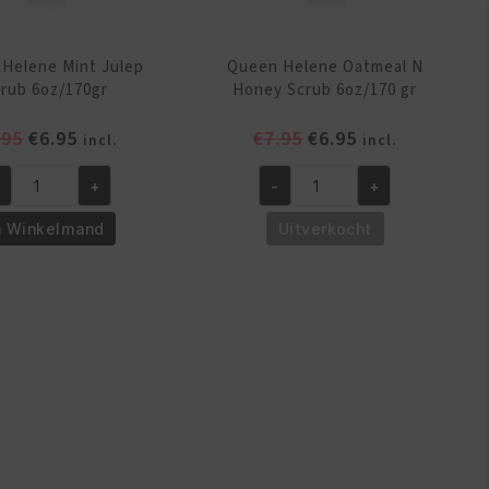
Helene Mint Julep
Queen Helene Oatmeal N
rub 6oz/170gr
Honey Scrub 6oz/170 gr
Oorspronkelijke
Huidige
Oorspronkelijke
Huidige
.95
€
6.95
€
7.95
€
6.95
incl.
incl.
prijs
prijs
prijs
prijs
+
-
+
was:
is:
was:
is:
een
Queen
€7.95.
€6.95.
€7.95.
€6.95.
lene
Helene
n Winkelmand
Uitverkocht
nt
Oatmeal
lep
N
rub
Honey
z/170gr
Scrub
ntal
6oz/170
gr
aantal