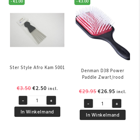
-
€
1.00
-
€
3.00
-
aantal
Zilver
aantal
Ster Style Afro Kam 5001
Denman D38 Power
Paddle Zwart/rood
Oorspronkelijke
Huidige
€
3.50
€
2.50
incl.
Oorspronkelijk
Huidige
€
29.95
€
26.95
incl.
prijs
prijs
prijs
prijs
-
+
was:
is:
Ster
-
+
was:
is:
Denman
€3.50.
€2.50.
Style
In Winkelmand
€29.95.
€26.95.
D38
In Winkelmand
Afro
Power
Kam
Paddle
5001
Zwart/rood