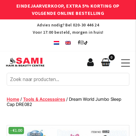
EINDEJAARVERKOOP, EXTRA 5% KORTING OP
VOLGENDE ONLINE BESTELLING
Advies nodig? Bel
020-30 446 24
Voor 17:00 besteld, morgen in huis!
0
Sami
Afro
Hair
&
Beauty
Home
/
Tools & Accessoires
/ Dream World Jumbo Sleep
Centre
Cap DRE082
-
€
1.00