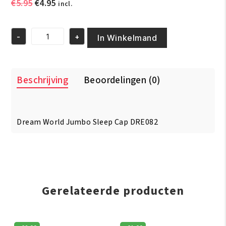
Oorspronkelijke
Huidige
€
5.95
€
4.95
incl.
prijs
prijs
was:
is:
-
+
€5.95.
€4.95.
In Winkelmand
Dream
World
Jumbo
Sleep
Beschrijving
Beoordelingen (0)
Cap
DRE082
aantal
Dream World Jumbo Sleep Cap DRE082
Gerelateerde producten