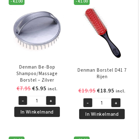
-
€
2.00
-
€
1.00
Denman Be-Bop
Denman Borstel D41 7
Shampoo/Massage
Rijen
Borstel – Zilver
Oorspronkelijke
Huidige
€
7.95
€
5.95
incl.
Oorspronkelijk
Huidige
€
19.95
€
18.95
incl.
prijs
prijs
prijs
prijs
-
+
was:
is:
-
+
Denman
was:
is:
Denman
€7.95.
€5.95.
Be-
€19.95.
€18.95.
In Winkelmand
Borstel
In Winkelmand
Bop
D41
Shampoo/Massage
7
Borstel
Rijen