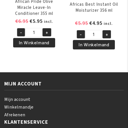
African Pride Olive
Africas Best Instant Oil
Miracle Leave-In
Moisturizer 356 ml
Conditioner 355 ml
Oorspronkelijke
Huidige
€
6.95
€
5.95
incl.
Oorspronkelijk
Huidige
€
5.95
€
4.95
incl.
prijs
prijs
prijs
prijs
-
+
was:
is:
-
+
African
was:
is:
Africas
€6.95.
€5.95.
Pride
€5.95.
€4.95.
In Winkelmand
Best
In Winkelmand
Olive
Instant
Miracle
Oil
Leave-
Moisturizer
In
356
Conditioner
ml
355
MIJN ACCOUNT
aantal
ml
aantal
Mijn account
Winkelmandje
Afrekenen
KLANTENSERVICE