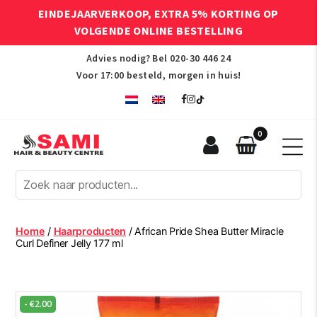
EINDEJAARVERKOOP, EXTRA 5% KORTING OP
VOLGENDE ONLINE BESTELLING
Advies nodig? Bel
020-30 446 24
Voor 17:00 besteld, morgen in huis!
0
Sami
Afro
Hair
&
Beauty
Home
/
Haarproducten
/ African Pride Shea Butter Miracle
Centre
Curl Definer Jelly 177 ml
-
€
2.00