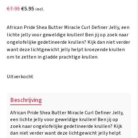
Oorspronkelijke
Huidige
€
7.95
€
5.95
incl.
prijs
prijs
was:
is:
African Pride Shea Butter Miracle Curl Definer Jelly, een
€7.95.
€5.95.
lichte jelly voor geweldige krullen! Ben jij op zoek naar
ongelofelijke gedetineerde krullen? Kijk dan niet verder
want deze lichtgewicht jelly helpt kroezende krullen
om te zetten in gladde prachtige krullen.
Uitverkocht
Beschrijving
African Pride Shea Butter Miracle Curl Definer Jelly,
een lichte jelly voor geweldige krullen! Ben jij op
zoek naar ongelofelijke gedetineerde krullen? Kijk
dan niet verder want deze lichtgewicht jelly helpt