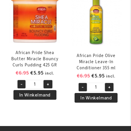
ml
ml
aantal
aantal
African Pride Shea
African Pride Olive
Butter Miracle Bouncy
Miracle Leave-In
Curls Pudding 425 GR
Conditioner 355 ml
Oorspronkelijke
Huidige
€
6.95
€
5.95
incl.
Oorspronkelijk
Huidige
€
6.95
€
5.95
incl.
prijs
prijs
prijs
prijs
-
+
was:
is:
African
-
+
was:
is:
African
€6.95.
€5.95.
Pride
In Winkelmand
€6.95.
€5.95.
Pride
In Winkelmand
Shea
Olive
Butter
Miracle
Miracle
Leave-
Bouncy
In
Curls