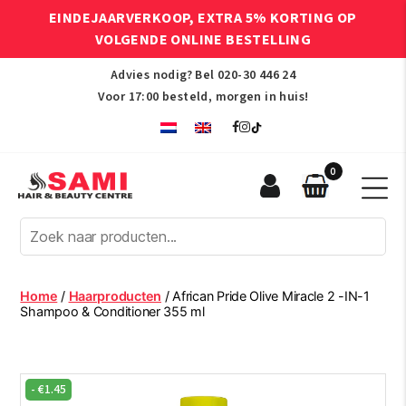
EINDEJAARVERKOOP, EXTRA 5% KORTING OP
VOLGENDE ONLINE BESTELLING
Advies nodig? Bel
020-30 446 24
Voor 17:00 besteld, morgen in huis!
0
Sami
Afro
Hair
&
Beauty
Home
/
Haarproducten
/ African Pride Olive Miracle 2 -IN-1
Centre
Shampoo & Conditioner 355 ml
-
€
1.45