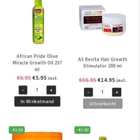
African Pride Olive
A3 Revita Hair Growth
Miracle Growth Oil 237
Stimulator 200 ml
ml
Oorspronkelijke
Huidige
€
6.95
€
5.95
incl.
Oorspronkelijk
Huidige
€
16.95
€
14.95
incl.
prijs
prijs
prijs
prijs
-
+
was:
is:
-
+
African
was:
is:
A3
€6.95.
€5.95.
Pride
€16.95.
€14.95.
In Winkelmand
Revita
Uitverkocht
Olive
Hair
Miracle
Growth
Growth
Stimulator
-
€
1.00
-
€
1.00
Oil
200
237