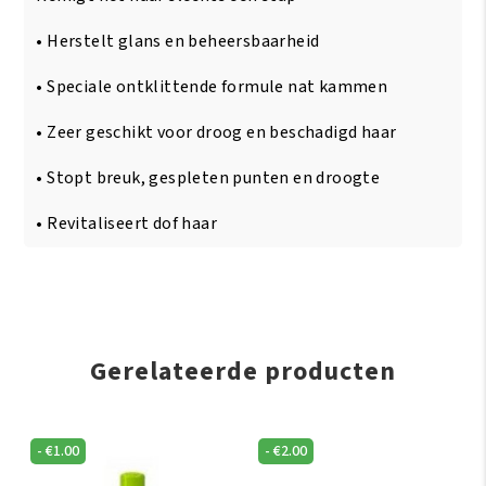
1
Shampoo
• Herstelt glans en beheersbaarheid
&
Conditioner
• Speciale ontklittende formule nat kammen
355
ml
• Zeer geschikt voor droog en beschadigd haar
aantal
• Stopt breuk, gespleten punten en droogte
• Revitaliseert dof haar
Gerelateerde producten
-
€
1.00
-
€
2.00