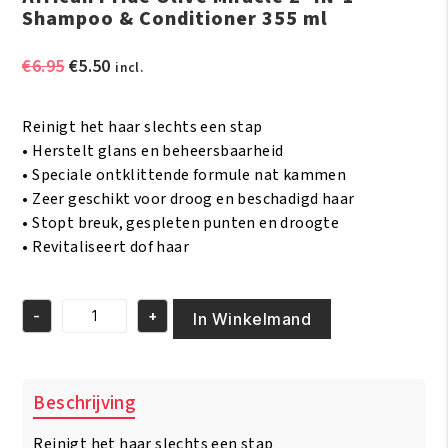
Shampoo & Conditioner 355 ml
Oorspronkelijke
Huidige
€
6.95
€
5.50
incl.
prijs
prijs
was:
is:
Reinigt het haar slechts een stap
€6.95.
€5.50.
• Herstelt glans en beheersbaarheid
• Speciale ontklittende formule nat kammen
• Zeer geschikt voor droog en beschadigd haar
• Stopt breuk, gespleten punten en droogte
• Revitaliseert dof haar
-
+
In Winkelmand
African
Pride
Olive
Miracle
Beschrijving
2
-
Reinigt het haar slechts een stap
IN-