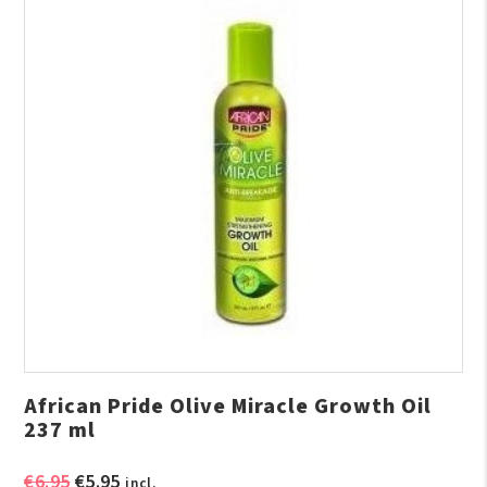
African Pride Olive Miracle Growth Oil
237 ml
Oorspronkelijke
Huidige
€
6.95
€
5.95
incl.