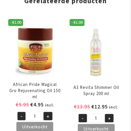
Gerelateerde producten
-
€
1.00
-
€
1.00
African Pride Magical
A3 Revita Shimmer Oil
Gro Rejuvenating Oil 150
Spray 200 ml
ml
Oorspronkelijke
Huidige
€
5.95
€
4.95
incl.
Oorspronkelijk
Huidige
€
13.95
€
12.95
incl.
prijs
prijs
prijs
prijs
-
+
was:
is:
-
+
African
was:
is:
A3
€5.95.
€4.95.
Pride
€13.95.
€12.95.
Uitverkocht
Revita
Uitverkocht