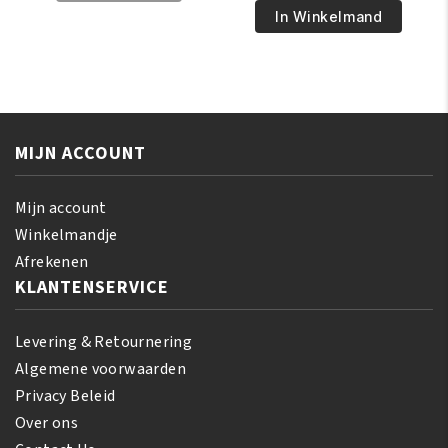
Shea
€6.95.
€5.95.
Pride
In Winkelmand
Butter
Olive
Miracle
Miracle
Curl
Anti-
Definer
Breakage
Jelly
Braid
177
MIJN ACCOUNT
Sheen
ml
Spray
aantal
355
Mijn account
ml
Winkelmandje
aantal
Afrekenen
KLANTENSERVICE
Levering & Retournering
Algemene voorwaarden
Privacy Beleid
Over ons