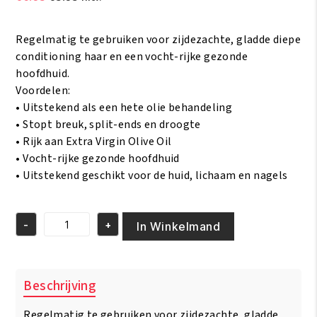
prijs
prijs
was:
is:
Regelmatig te gebruiken voor zijdezachte, gladde diepe
€6.95.
€5.95.
conditioning haar en een vocht-rijke gezonde
hoofdhuid.
Voordelen:
• Uitstekend als een hete olie behandeling
• Stopt breuk, split-ends en droogte
• Rijk aan Extra Virgin Olive Oil
• Vocht-rijke gezonde hoofdhuid
• Uitstekend geschikt voor de huid, lichaam en nagels
-
+
In Winkelmand
African
Pride
Olive
Miracle
Beschrijving
Growth
Oil
Regelmatig te gebruiken voor zijdezachte, gladde
237