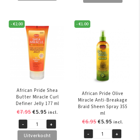
Magical
Shimmer
Gro
Oil
Rejuvenating
Spray
-
€
2.00
-
€
1.00
Oil
200
150
ml
ml
aantal
aantal
African Pride Shea
African Pride Olive
Butter Miracle Curl
Miracle Anti-Breakage
Definer Jelly 177 ml
Braid Sheen Spray 355
Oorspronkelijke
Huidige
€
7.95
€
5.95
incl.
ml
prijs
prijs
Oorspronkelijk
Huidige
€
6.95
€
5.95
incl.
-
+
was:
is:
African
prijs
prijs
€7.95.
€5.95.
-
+
Pride
was:
is:
Uitverkocht
African