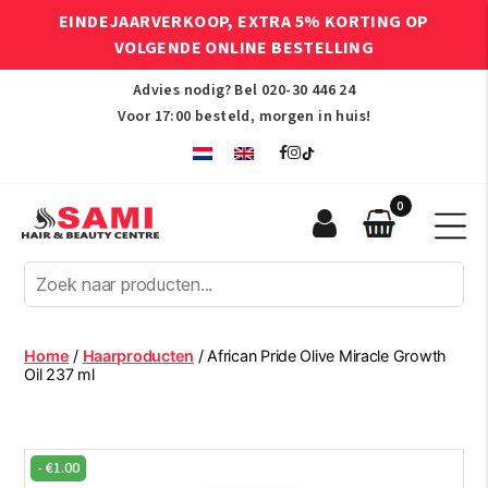
EINDEJAARVERKOOP, EXTRA 5% KORTING OP
VOLGENDE ONLINE BESTELLING
Advies nodig? Bel
020-30 446 24
Voor 17:00 besteld, morgen in huis!
0
Sami
Afro
Hair
&
Beauty
Home
/
Haarproducten
/ African Pride Olive Miracle Growth
Centre
Oil 237 ml
-
€
1.00