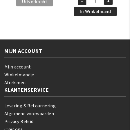
€5.95.
€4.95.
Pride
-
+
Uitverkocht
was:
is:
African
Hair,
€5.50.
€4.75.
Pride
In Winkelmand
Scalp
Olive
&
Miracle
Skin
Anti-
Oil
Breakage
237
Strengthening
ml
MIJN ACCOUNT
Treatment
aantal
170
gr
Mijn account
aantal
Winkelmandje
Afrekenen
KLANTENSERVICE
Levering & Retournering
Algemene voorwaarden
Privacy Beleid
Over ons