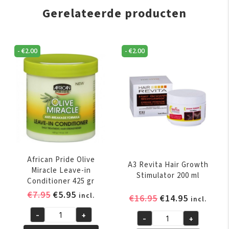
Gerelateerde producten
-
€
2.00
-
€
2.00
African Pride Olive
A3 Revita Hair Growth
Miracle Leave-in
Stimulator 200 ml
Conditioner 425 gr
Oorspronkelijke
Huidige
€
7.95
€
5.95
incl.
Oorspronkelijk
Huidige
€
16.95
€
14.95
incl.
prijs
prijs
prijs
prijs
-
+
was:
is:
-
+
African
was:
is:
A3