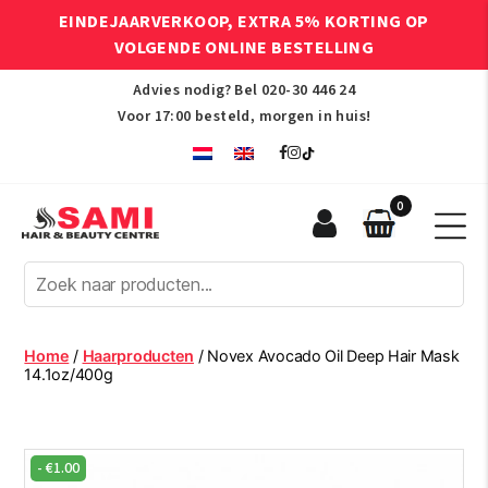
EINDEJAARVERKOOP, EXTRA 5% KORTING OP
VOLGENDE ONLINE BESTELLING
Advies nodig? Bel
020-30 446 24
Voor 17:00 besteld, morgen in huis!
0
Sami
Afro
Hair
&
Beauty
Home
/
Haarproducten
/ Novex Avocado Oil Deep Hair Mask
Centre
14.1oz/400g
-
€
1.00