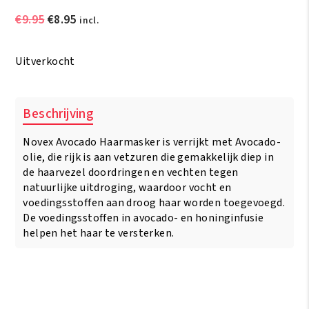
Oorspronkelijke
Huidige
€
9.95
€
8.95
incl.
prijs
prijs
was:
is:
Uitverkocht
€9.95.
€8.95.
Beschrijving
Novex Avocado Haarmasker is verrijkt met Avocado-
olie, die rijk is aan vetzuren die gemakkelijk diep in
de haarvezel doordringen en vechten tegen
natuurlijke uitdroging, waardoor vocht en
voedingsstoffen aan droog haar worden toegevoegd.
De voedingsstoffen in avocado- en honinginfusie
helpen het haar te versterken.