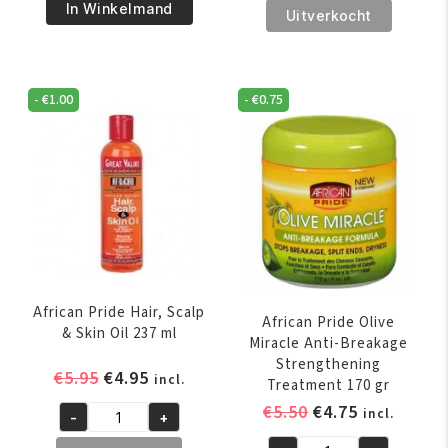
€7.95.
€5.95.
Pride
€16.95.
€14.95.
In Winkelmand
Revita
Uitverkocht
Olive
Hair
Miracle
Growth
Leave-
Stimulator
-
€
1.00
-
€
0.75
in
200
Conditioner
ml
425
aantal
gr
aantal
African Pride Hair, Scalp
African Pride Olive
& Skin Oil 237 ml
Miracle Anti-Breakage
Strengthening
Oorspronkelijke
Huidige
€
5.95
€
4.95
incl.
Treatment 170 gr
prijs
prijs
Oorspronkelijk
Huidige
€
5.50
€
4.75
incl.
-
+
was:
is:
African
prijs
prijs