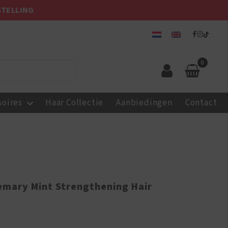
STELLING
0
soires
Haar Collectie
Aanbiedingen
Contact
emary Mint Strengthening Hair