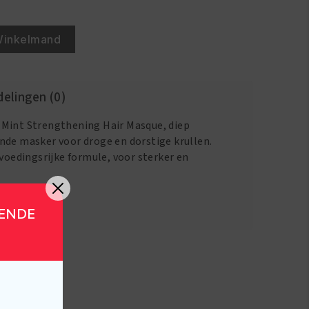
Winkelmand
elingen (0)
 Mint Strengthening Hair Masque, diep
nde masker voor droge en dorstige krullen.
 voedingsrijke formule, voor sterker en
GENDE