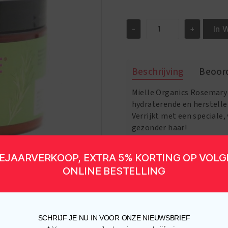
In 
-
+
Mielle
Organics
Rosemary
Mint
Beschrijving
Beoord
Strengthening
Hair
Mielle Organics Rosemary
Masque
hydraterende en herstelle
340ml
aantal
Verrijkt met een speciale,
gezonder haar!
EJAARVERKOOP, EXTRA 5% KORTING OP VOL
ONLINE BESTELLING
SCHRIJF JE NU IN VOOR ONZE NIEUWSBRIEF