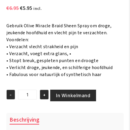
Oorspronkelijke
Huidige
€
6.95
€
5.95
incl.
prijs
prijs
was:
is:
Gebruik Olive Miracle Braid Sheen Spray om droge,
€6.95.
€5.95.
jeukende hoofdhuid en vlecht pijn te verzachten.
Voordelen:
• Verzacht vlecht strakheid en pijn
• Verzacht, voegt extra glans, •
• Stopt breuk, gespleten punten en droogte
• Verlicht droge, jeukende, en schilferige hoofdhuid
• Fabulous voor natuurlijk of synthetisch haar
-
+
In Winkelmand
African
Pride
Olive
Miracle
Beschrijving
Anti-
Breakage