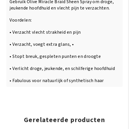
Gebruik Olive Miracle Braid Sheen Spray om droge,
Braid
Sheen
jeukende hoofdhuid en vlecht pijn te verzachten.
Spray
355
Voordelen:
ml
aantal
• Verzacht vlecht strakheid en pijn
• Verzacht, voegt extra glans, •
• Stopt breuk, gespleten punten en droogte
• Verlicht droge, jeukende, en schilferige hoofdhuid
• Fabulous voor natuurlijk of synthetisch haar
Gerelateerde producten