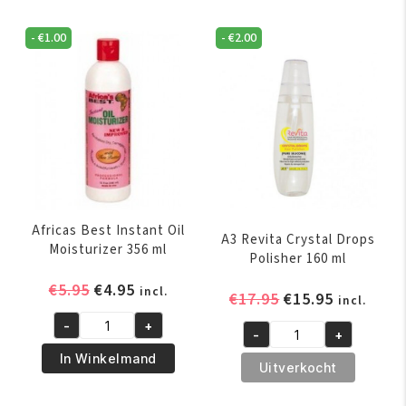
-
€
1.00
-
€
2.00
Africas Best Instant Oil
A3 Revita Crystal Drops
Moisturizer 356 ml
Polisher 160 ml
Oorspronkelijke
Huidige
€
5.95
€
4.95
incl.
Oorspronkelijk
Huidige
€
17.95
€
15.95
incl.
prijs
prijs
prijs
prijs
-
+
was:
is:
Africas
-
+
was:
is:
A3
€5.95.
€4.95.
Best
In Winkelmand
€17.95.
€15.95.
Revita
Uitverkocht
Instant
Crystal
Oil