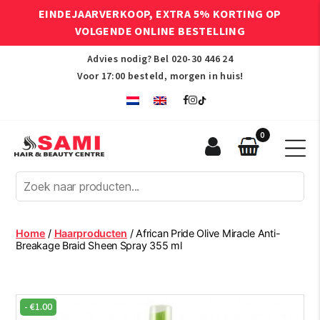
EINDEJAARVERKOOP, EXTRA 5% KORTING OP
VOLGENDE ONLINE BESTELLING
Advies nodig? Bel
020-30 446 24
Voor 17:00 besteld, morgen in huis!
0
Sami
Afro
Hair
&
Beauty
Home
/
Haarproducten
/ African Pride Olive Miracle Anti-
Centre
Breakage Braid Sheen Spray 355 ml
-
€
1.00