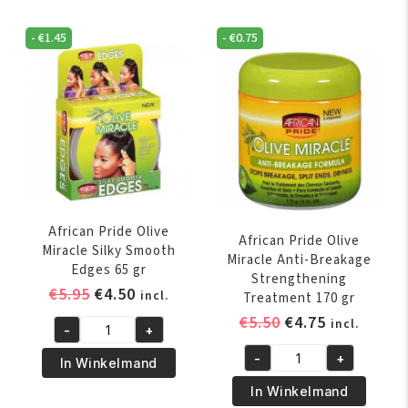
Drops
Moisturizer
Polisher
356
-
€
1.45
-
€
0.75
160
ml
ml
aantal
aantal
African Pride Olive
African Pride Olive
Miracle Silky Smooth
Miracle Anti-Breakage
Edges 65 gr
Strengthening
Oorspronkelijke
Huidige
€
5.95
€
4.50
incl.
Treatment 170 gr
prijs
prijs
Oorspronkelijk
Huidige
€
5.50
€
4.75
incl.
-
+
was:
is:
African
prijs
prijs
€5.95.
€4.50.
-
+
Pride
was:
is:
In Winkelmand
African
Olive
€5.50.
€4.75.
Pride
In Winkelmand
Miracle