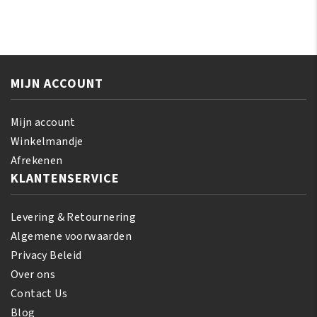
Olive
Silky
Miracle
Smooth
Anti-
Edges
Breakage
65
Strengthening
gr
MIJN ACCOUNT
Treatment
aantal
170
gr
Mijn account
aantal
Winkelmandje
Afrekenen
KLANTENSERVICE
Levering & Retournering
Algemene voorwaarden
Privacy Beleid
Over ons
Contact Us
Blog