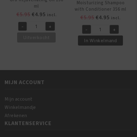
Moisturizing Shampoo
ml
with Conditioner 356 ml
Oorspronkelijke
Huidige
€
5.95
€
4.95
incl.
Oorspronkelijk
Huidige
€
5.95
€
4.95
incl.
prijs
prijs
prijs
prijs
-
+
was:
is:
African
-
+
was:
is:
Africas
€5.95.
€4.95.
Pride
Uitverkocht
€5.95.
€4.95.
Best
In Winkelmand
Magical
Moisturizing
Gro
Shampoo
Rejuvenating
with
Oil
Conditioner
150
356
ml
MIJN ACCOUNT
ml
aantal
aantal
Mijn account
Winkelmandje
Afrekenen
KLANTENSERVICE