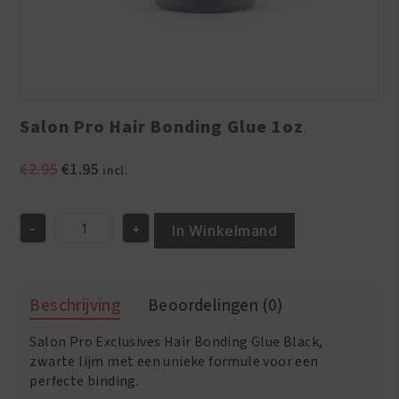
Salon Pro Hair Bonding Glue 1oz
Oorspronkelijke
Huidige
€
2.95
€
1.95
incl.
prijs
prijs
was:
is:
-
+
€2.95.
€1.95.
In Winkelmand
Salon
Pro
Hair
Bonding
Beschrijving
Beoordelingen (0)
Glue
1oz
Salon Pro Exclusives Hair Bonding Glue Black,
aantal
zwarte lijm met een unieke formule voor een
perfecte binding.