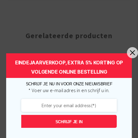
Gerelateerde producten
-
€
2.00
-
€
0.75
EINDEJAARVERKOOP, EXTRA 5% KORTING OP
VOLGENDE ONLINE BESTELLING
SCHRIJF JE NU IN VOOR ONZE NIEUWSBRIEF
* Voer uw e-mailadres in en schrijf u in.
SCHRIJF JE IN
African Pride Shea
African Pride Olive
Butter Miracle Texture
Miracle Anti-Breakage
Softening Kit