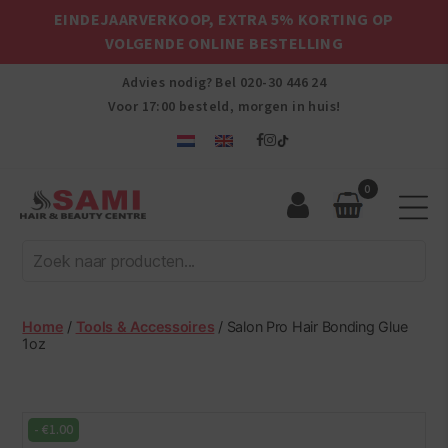
EINDEJAARVERKOOP, EXTRA 5% KORTING OP
VOLGENDE ONLINE BESTELLING
Advies nodig? Bel
020-30 446 24
Voor 17:00 besteld, morgen in huis!
0
Sami
Afro
Hair
&
Beauty
Home
/
Tools & Accessoires
/ Salon Pro Hair Bonding Glue
Centre
1oz
-
€
1.00