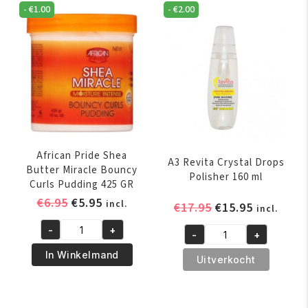
-
-
€
1.00
-
€
2.00
Oil
IN-
237
1
ml
Shampoo
aantal
&
Conditioner
355
ml
aantal
African Pride Shea
A3 Revita Crystal Drops
Butter Miracle Bouncy
Polisher 160 ml
Curls Pudding 425 GR
Oorspronkelijke
Huidige
€
6.95
€
5.95
incl.
Oorspronkelijk
Huidige
€
17.95
€
15.95
incl.
prijs
prijs
prijs
prijs
-
+
was:
is:
-
+
African
was:
is:
A3
€6.95.
€5.95.
Pride
€17.95.
€15.95.
In Winkelmand
Revita
Uitverkocht
Shea
Crystal
Butter
Drops
Miracle
Polisher