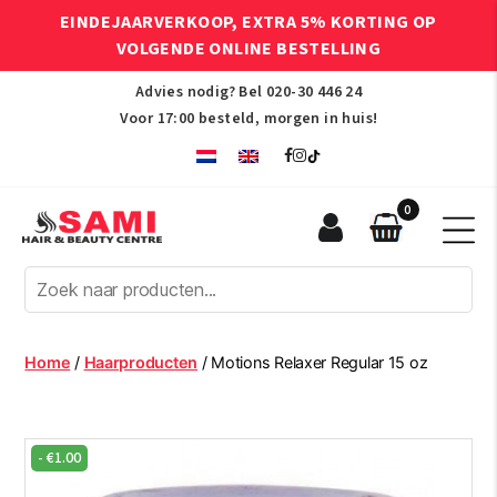
EINDEJAARVERKOOP, EXTRA 5% KORTING OP
VOLGENDE ONLINE BESTELLING
Advies nodig? Bel
020-30 446 24
Voor 17:00 besteld, morgen in huis!
0
Sami
Afro
Hair
&
Beauty
Home
/
Haarproducten
/ Motions Relaxer Regular 15 oz
Centre
-
€
1.00