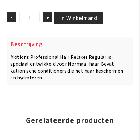
prijs
prijs
was:
is:
-
+
€7.95.
€6.95.
In Winkelmand
Motions
Relaxer
Regular
15
Beschrijving
oz
aantal
Motions Professional Hair Relaxer Regular is
speciaal ontwikkeld voor Normaal haar. Bevat
kationische conditioners die het haar beschermen
en hydrateren
Gerelateerde producten