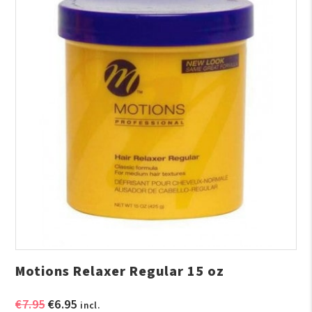
Motions Relaxer Regular 15 oz
Oorspronkelijke
Huidige
€
7.95
€
6.95
incl.