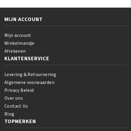
Bouncy
160
Curls
ml
Pudding
MIJN ACCOUNT
aantal
425
GR
Mijn account
aantal
Winkelmandje
Afrekenen
KLANTENSERVICE
Levering & Retournering
Algemene voorwaarden
Privacy Beleid
Over ons
Contact Us
Blog
TOPMERKEN