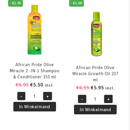
-
€
1.45
-
€
1.00
African Pride Olive
African Pride Olive
Miracle 2 -IN-1 Shampoo
Miracle Growth Oil 237
& Conditioner 355 ml
ml
Oorspronkelijke
Huidige
€
6.95
€
5.50
incl.
Oorspronkelijk
Huidige
€
6.95
€
5.95
incl.
prijs
prijs
prijs
prijs
-
+
was:
is:
African
-
+
was:
is:
African
€6.95.
€5.50.
Pride
In Winkelmand
€6.95.
€5.95.
Pride
In Winkelmand
Olive
Olive
Miracle
Miracle
2
Growth