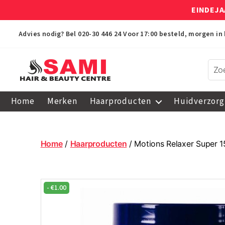
EINDEJA
Advies nodig? Bel
020-30 446 24
Voor 17:00 besteld, morgen in 
Sami
Afro
Home
Merken
Haarproducten
Huidverzorg
Hair
&
Beauty
Centre
Home
/
Haarproducten
/ Motions Relaxer Super 
-
€
1.00