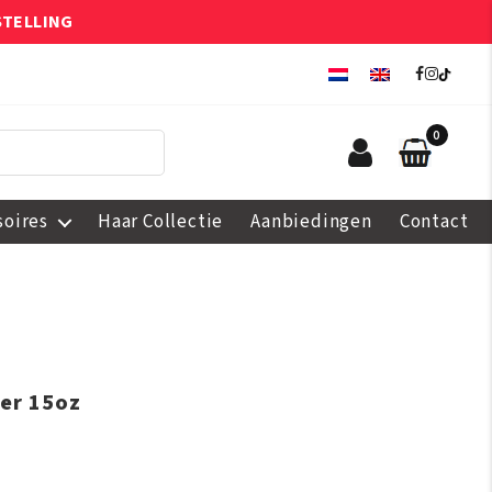
STELLING
0
soires
Haar Collectie
Aanbiedingen
Contact
er 15oz