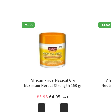
-
€
1.00
-
€
1.00
African Pride Magical Gro
Afr
Maximum Herbal Strength 150 gr
Neutr
Oorspronkelijke
Huidige
€
5.95
€
4.95
incl.
prijs
prijs
was:
is:
-
+
African