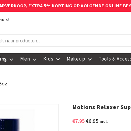
ARVERKOOP, EXTRA 5% KORTING OP VOLGENDE ONLINE BE
huis!
ing
Men
Kids
Makeup
Tools & Acces
15oz
Motions Relaxer Sup
Oorspronkelijke
Huidige
€
7.95
€
6.95
incl.
prijs
prijs