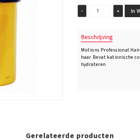
was:
is:
€7.95.
€6.95.
In 
-
+
Motions
Relaxer
Super
15oz
Beschrijving
aantal
Motions Professional Hair
haar. Bevat kationische c
hydrateren
Gerelateerde producten