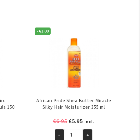
-
€
1.00
Gro
African Pride Shea Butter Miracle
ula 150
Silky Hair Moisturizer 355 ml
Oorspronkelijke
Huidige
€
6.95
€
5.95
elijke
ige
incl.
prijs
prijs
was:
is:
-
+
African