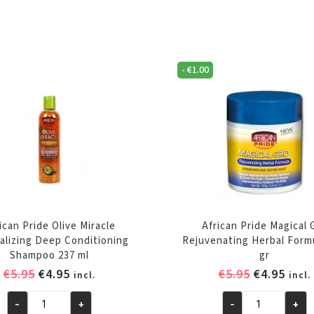
-
€
1.00
ican Pride Olive Miracle
African Pride Magical 
alizing Deep Conditioning
Rejuvenating Herbal Form
Shampoo 237 ml
gr
Oorspronkelijke
Huidige
Oorspronk
Huid
€
5.95
€
4.95
€
5.95
€
4.95
incl.
incl.
prijs
prijs
prijs
prijs
-
+
-
+
was:
is:
was:
is:
African
African