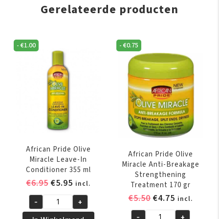
Gerelateerde producten
-
€
1.00
-
€
0.75
African Pride Olive
African Pride Olive
Miracle Leave-In
Miracle Anti-Breakage
Conditioner 355 ml
Strengthening
Oorspronkelijke
Huidige
€
6.95
€
5.95
incl.
Treatment 170 gr
prijs
prijs
Oorspronkelijk
Huidige
€
5.50
€
4.75
incl.
-
+
was:
is:
African
prijs
prijs
€6.95.
€5.95.
-
+
Pride