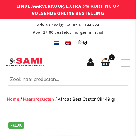
EINDEJAARVERKOOP, EXTRA 5% KORTING OP
VOLGENDE ONLINE BESTELLING
Advies nodig? Bel
020-30 446 24
Voor 17:00 besteld, morgen in huis!
0
Sami
Afro
Hair
&
Beauty
Home
/
Haarproducten
/ Africas Best Castor Oil 149 gr
Centre
-
€
1.00