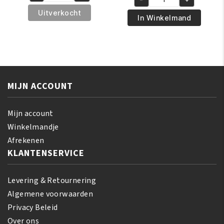
was:
is:
African
€8.95.
€6.95.
Pride
Uitverkocht
€5.95.
€4.50.
Pride
In Winkelmand
Shea
Olive
Butter
Miracle
Miracle
Silky
Texture
Smooth
Softening
Edges
Kit
MIJN ACCOUNT
65
aantal
gr
aantal
Mijn account
Winkelmandje
Afrekenen
KLANTENSERVICE
Levering & Retournering
Algemene voorwaarden
Privacy Beleid
Over ons