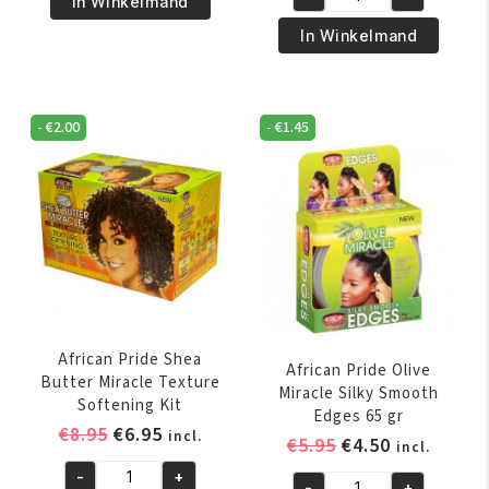
was:
is:
In Winkelmand
African
Olive
€5.50.
€4.75.
Pride
In Winkelmand
Miracle
Olive
Leave-
Miracle
In
Anti-
-
€
2.00
-
€
1.45
Conditioner
Breakage
355
Strengthening
ml
Treatment
aantal
170
gr
aantal
African Pride Shea
African Pride Olive
Butter Miracle Texture
Miracle Silky Smooth
Softening Kit
Edges 65 gr
Oorspronkelijke
Huidige
€
8.95
€
6.95
incl.
Oorspronkelijk
Huidige
€
5.95
€
4.50
incl.
prijs
prijs
prijs
prijs
-
+
was:
is:
African
-
+