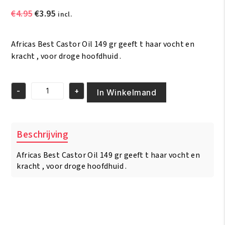
Oorspronkelijke
Huidige
€
4.95
€
3.95
incl.
prijs
prijs
was:
is:
Africas Best Castor Oil 149 gr geeft t haar vocht en
€4.95.
€3.95.
kracht , voor droge hoofdhuid .
-
+
In Winkelmand
Africas
Best
Castor
Oil
Beschrijving
149
gr
Africas Best Castor Oil 149 gr geeft t haar vocht en
aantal
kracht , voor droge hoofdhuid .