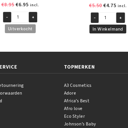
Oorspronkelijke
Huidige
€
8.95
€
6.95
Oorspronk
Huid
€
5.50
€
4.75
incl.
incl.
prijs
prijs
prijs
prijs
was:
is:
-
+
-
+
was:
is:
African
African
€8.95.
€6.95.
€5.50.
€4.75
Pride
Pride
Uitverkocht
In Winkelmand
Shea
Olive
Butter
Miracle
Miracle
Anti-
Texture
Breakage
Softening
Strengthening
ERVICE
TOPMERKEN
Kit
Treatment
aantal
170
gr
etournering
A3 Cosmetics
aantal
oorwaarden
Adore
d
Africa’s Best
Afro love
Eco Styler
Johnson’s Baby