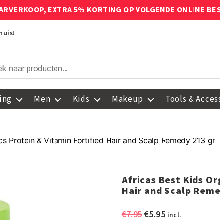
ARVERKOOP, EXTRA 5% KORTING OP VOLGENDE ONLINE BE
huis!
ing
Men
Kids
Makeup
Tools & Acces
cs Protein & Vitamin Fortified Hair and Scalp Remedy 213 gr
Africas Best Kids Or
Hair and Scalp Reme
Oorspronkelijke
Huidige
€
7.95
€
5.95
incl.