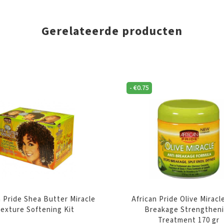
Gerelateerde producten
-
€
0.75
n Pride Shea Butter Miracle
African Pride Olive Miracl
exture Softening Kit
Breakage Strengthen
Treatment 170 gr