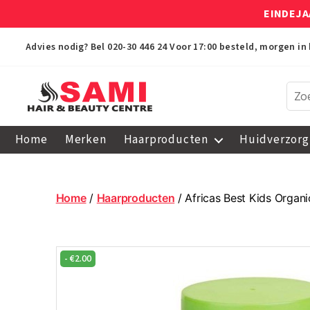
EINDEJA
Advies nodig? Bel
020-30 446 24
Voor 17:00 besteld, morgen in 
Sami
Afro
Home
Merken
Haarproducten
Huidverzorg
Hair
&
Beauty
Centre
Home
/
Haarproducten
/ Africas Best Kids Organi
-
€
2.00