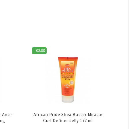
-
€
2.00
e Anti-
African Pride Shea Butter Miracle
ing
Curl Definer Jelly 177 ml