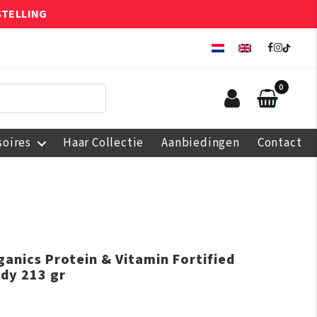
STELLING
0
soires
Haar Collectie
Aanbiedingen
Contact
ganics Protein & Vitamin Fortified
dy 213 gr