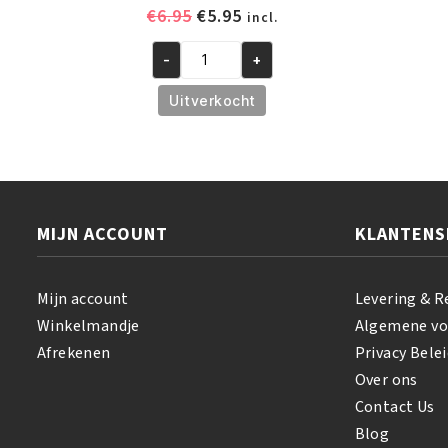
Oorspronkelijke
Huidige
€
6.95
€
5.95
incl.
prijs
prijs
was:
is:
-
+
African
€6.95.
€5.95.
Pride
Uitverkocht
Shea
Butter
Miracle
Buttery
Creme
MIJN ACCOUNT
KLANTENS
170
gr
aantal
Mijn account
Levering & R
Winkelmandje
Algemene v
Afrekenen
Privacy Belei
Over ons
Contact Us
Blog