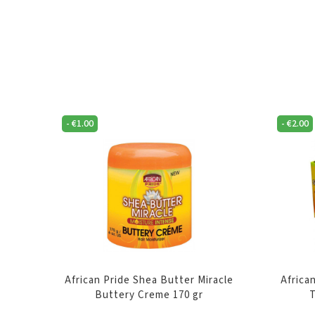
-
€
1.00
-
€
2.00
African Pride Shea Butter Miracle
Africa
Buttery Creme 170 gr
T