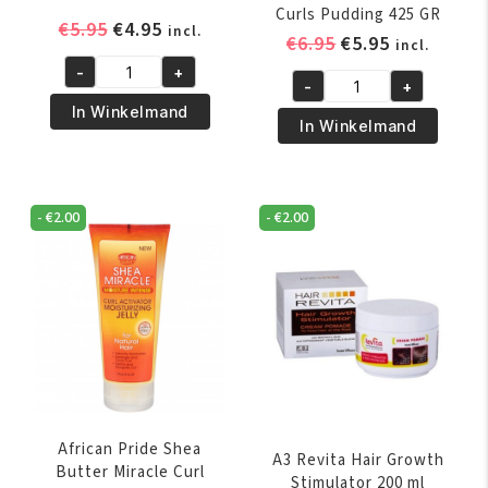
Curls Pudding 425 GR
Oorspronkelijke
Huidige
€
5.95
€
4.95
incl.
Oorspronkelijk
Huidige
€
6.95
€
5.95
incl.
prijs
prijs
prijs
prijs
-
+
was:
is:
Africas
-
+
was:
is:
African
€5.95.
€4.95.
Best
In Winkelmand
€6.95.
€5.95.
Pride
In Winkelmand
Instant
Shea
Oil
Butter
Moisturizer
Miracle
356
-
€
2.00
-
€
2.00
Bouncy
ml
Curls
aantal
Pudding
425
GR
aantal
African Pride Shea
A3 Revita Hair Growth
Butter Miracle Curl
Stimulator 200 ml