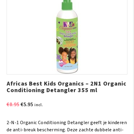
Africas Best Kids Organics – 2N1 Organic
Conditioning Detangler 355 ml
Oorspronkelijke
Huidige
€
8.95
€
5.95
incl.
prijs
prijs
was:
is:
2-N-1 Organic Conditioning Detangler geeft je kinderen
€8.95.
€5.95.
de anti-breuk bescherming. Deze zachte dubbele anti-