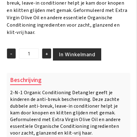
breuk, leave-in conditioner helpt je kam door knopen
en klitten glijden met gemak. Geformuleerd met Extra
Virgin Olive Oil en andere essentiele Organische
Conditioning ingredienten voor zacht, glanzend en
klit-vrij haar.
-
+
In Winkelmand
Africas
Best
Kids
Organics
Beschrijving
-
2N1
2-N-1 Organic Conditioning Detangler geeft je
Organic
Conditioning
kinderen de anti-breuk bescherming. Deze zachte
Detangler
dubbele anti-breuk, leave-in conditioner helpt je
355
kam door knopen en klitten glijden met gemak.
ml
Geformuleerd met Extra Virgin Olive Oil en andere
aantal
essentiele Organische Conditioning ingredienten
voor zacht, glanzend en klit-vrij haar.