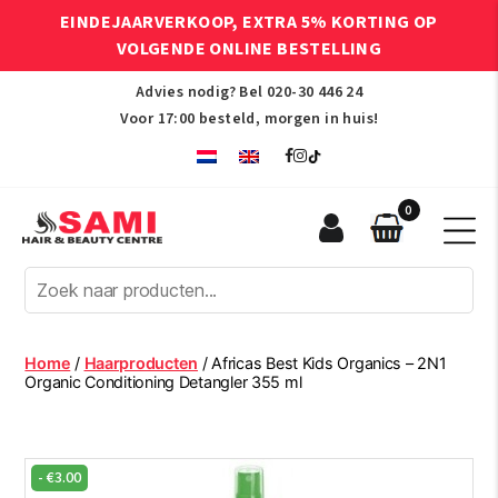
EINDEJAARVERKOOP, EXTRA 5% KORTING OP
VOLGENDE ONLINE BESTELLING
Advies nodig? Bel
020-30 446 24
Voor 17:00 besteld, morgen in huis!
0
Sami
Afro
Hair
&
Beauty
Home
/
Haarproducten
/ Africas Best Kids Organics – 2N1
Centre
Organic Conditioning Detangler 355 ml
-
€
3.00