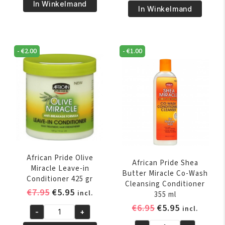
€5.95.
€4.95.
Best
In Winkelmand
€6.95.
€5.95.
Pride
In Winkelmand
Moisturizing
Shea
Shampoo
Butter
with
Miracle
Conditioner
-
€
2.00
-
€
1.00
Silky
356
Hair
ml
Moisturizer
aantal
355
ml
aantal
African Pride Olive
African Pride Shea
Miracle Leave-in
Butter Miracle Co-Wash
Conditioner 425 gr
Cleansing Conditioner
Oorspronkelijke
Huidige
€
7.95
€
5.95
incl.
355 ml
prijs
prijs
Oorspronkelijk
Huidige
€
6.95
€
5.95
incl.
-
+
was:
is:
African
prijs
prijs