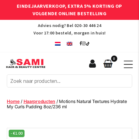
EINDEJAARVERKOOP, EXTRA 5% KORTING OP
VOLGENDE ONLINE BESTELLING
Advies nodig? Bel
020-30 446 24
Voor 17:00 besteld, morgen in huis!
0
Sami
Afro
Hair
&
Beauty
Home
/
Haarproducten
/ Motions Natural Textures Hydrate
Centre
My Curls Pudding 8oz/236 ml
-
€
1.00