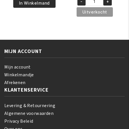
€7.95.
€5.95.
-
+
Pride
was:
is:
In Winkelmand
African
Olive
€6.95.
€5.95.
Pride
Uitverkocht
Miracle
Shea
Leave-
Butter
in
Miracle
Conditioner
Co-
425
Wash
gr
MIJN ACCOUNT
Cleansing
aantal
Conditioner
355
Mijn account
ml
Winkelmandje
aantal
Afrekenen
KLANTENSERVICE
Levering & Retournering
Algemene voorwaarden
Privacy Beleid
Over ons