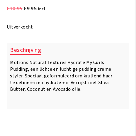
Oorspronkelijke
Huidige
€
10.95
€
9.95
incl.
prijs
prijs
was:
is:
Uitverkocht
€10.95.
€9.95.
Beschrijving
Motions Natural Textures Hydrate My Curls
Pudding, een lichte en luchtige pudding creme
styler. Speciaal geformuleerd om krullend haar
te defineren en hydrateren. Verrijkt met Shea
Butter, Coconut en Avocado olie.