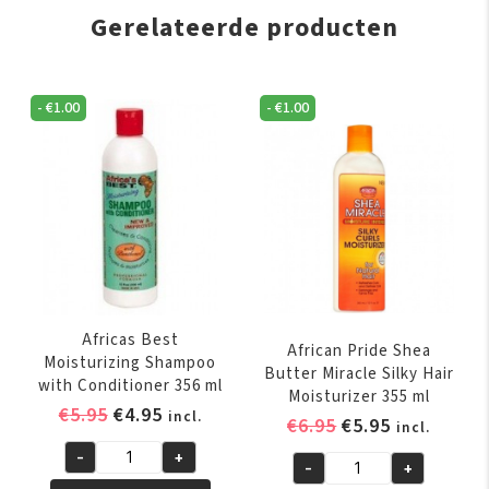
Gerelateerde producten
-
€
1.00
-
€
1.00
Africas Best
African Pride Shea
Moisturizing Shampoo
Butter Miracle Silky Hair
with Conditioner 356 ml
Moisturizer 355 ml
Oorspronkelijke
Huidige
€
5.95
€
4.95
incl.
Oorspronkelijk
Huidige
€
6.95
€
5.95
incl.
prijs
prijs
prijs
prijs
-
+
was:
is:
Africas
-
+
was:
is:
African