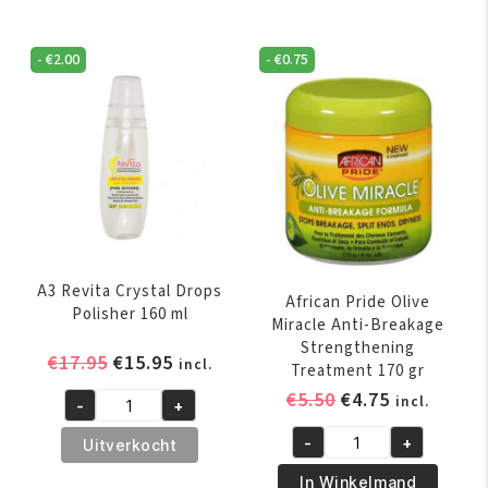
Butter
Miracle
Miracle
2
Buttery
-
€
2.00
-
€
0.75
-
Creme
IN-
170
1
gr
Shampoo
aantal
&
Conditioner
355
ml
aantal
A3 Revita Crystal Drops
African Pride Olive
Polisher 160 ml
Miracle Anti-Breakage
Strengthening
Oorspronkelijke
Huidige
€
17.95
€
15.95
incl.
Treatment 170 gr
prijs
prijs
Oorspronkelijk
Huidige
€
5.50
€
4.75
incl.
-
+
was:
is:
A3
prijs
prijs
€17.95.
€15.95.
Revita
-
+
Uitverkocht
was:
is:
African
Crystal
€5.50.
€4.75.
Pride
In Winkelmand