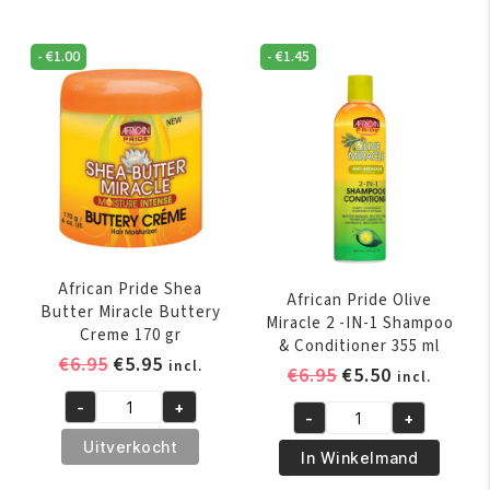
-
€
1.00
-
€
1.45
African Pride Shea
African Pride Olive
Butter Miracle Buttery
Miracle 2 -IN-1 Shampoo
Creme 170 gr
& Conditioner 355 ml
Oorspronkelijke
Huidige
€
6.95
€
5.95
incl.
Oorspronkelijk
Huidige
€
6.95
€
5.50
incl.
prijs
prijs
prijs
prijs
-
+
was:
is:
African
-
+
was:
is:
African
€6.95.
€5.95.
Pride
Uitverkocht
€6.95.
€5.50.
Pride
In Winkelmand
Shea
Olive