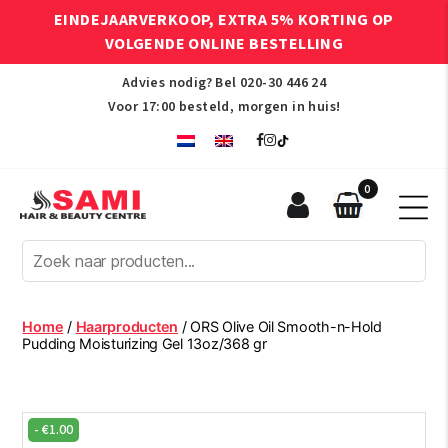
EINDEJAARVERKOOP, EXTRA 5% KORTING OP
VOLGENDE ONLINE BESTELLING
Advies nodig? Bel
020-30 446 24
Voor 17:00 besteld, morgen in huis!
0
Sami
Afro
Hair
&
Beauty
Home
/
Haarproducten
/ ORS Olive Oil Smooth-n-Hold
Centre
Pudding Moisturizing Gel 13oz/368 gr
-
€
1.00