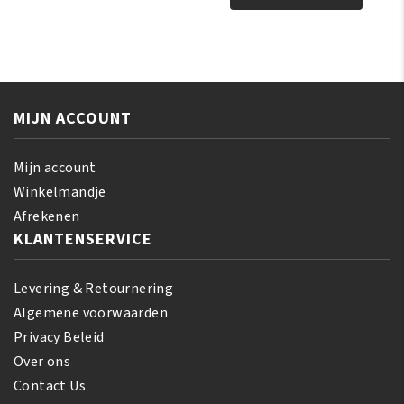
Drops
Olive
Polisher
Miracle
160
Anti-
ml
Breakage
aantal
Strengthening
MIJN ACCOUNT
Treatment
170
gr
Mijn account
aantal
Winkelmandje
Afrekenen
KLANTENSERVICE
Levering & Retournering
Algemene voorwaarden
Privacy Beleid
Over ons
Contact Us