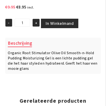
Oorspronkelijke
Huidige
€
9.95
€
8.95
incl.
prijs
prijs
was:
is:
-
+
€9.95.
€8.95.
In Winkelmand
ORS
Olive
Oil
Smooth-
Beschrijving
n-
Hold
Organic Root Stimulator Olive Oil Smooth-n-Hold
Pudding
Moisturizing
Pudding Moisturizing Gel is een lichte pudding gel
Gel
die het haar styled en hydrateerd. Geeft het haar een
13oz/368
mooie glans
gr
aantal
Gerelateerde producten