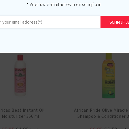
* Voer uw e-mailadres in en schrijf u in.
Gerelateerde producten
SCHRIJF JE
-
€
1.45
fricas Best Instant Oil
African Pride Olive Miracle
Moisturizer 356 ml
Shampoo & Conditioner 3