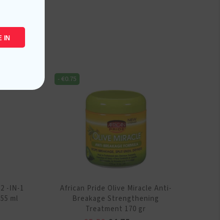
 IN
-
€
0.75
 2 -IN-1
African Pride Olive Miracle Anti-
55 ml
Breakage Strengthening
Treatment 170 gr