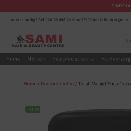
EINDEJA
Advies nodig? Bel
020-30 446 24
Voor 17:00 besteld, morgen in 
Sami
Afro
Home
Merken
Haarproducten
Huidverzorg
Hair
&
Beauty
Centre
Home
/
Haarproducten
/ Taliah Waajid Shea Coco
-
€
1.00