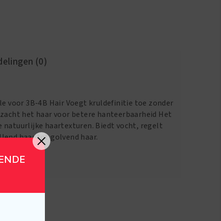
elingen (0)
le voor 3B-4B Hair Voegt kruldefinitie toe zonder
rzacht het haar voor betere hanteerbaarheid Het
 natuurlijke haartexturen. Biedt vocht, regelt
lend haar tot golvend haar.
GENDE