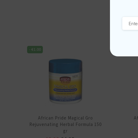
-
€
1.00
-
€
1.00
African Pride Magical Gro
A
Rejuvenating Herbal Formula 150
gr