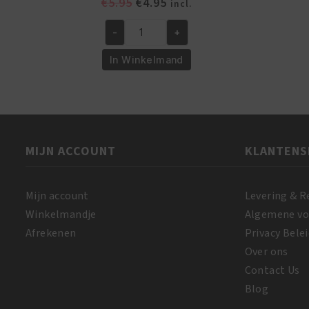
Oorspronkelijke
Huidige
€
5.95
€
4.95
incl.
prijs
prijs
-
+
was:
is:
African
€5.95.
€4.95.
Pride
In Winkelmand
Magical
Gro
Rejuvenating
Herbal
Formula
MIJN ACCOUNT
KLANTENS
150
gr
aantal
Mijn account
Levering & R
Winkelmandje
Algemene v
Afrekenen
Privacy Belei
Over ons
Contact Us
Blog