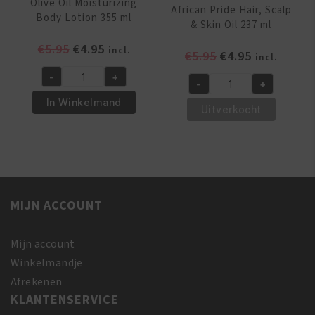
Olive Oil Moisturizing
African Pride Hair, Scalp
Body Lotion 355 ml
& Skin Oil 237 ml
Oorspronkelijke
Huidige
€
5.95
€
4.95
incl.
Oorspronkelijk
Huidige
€
5.95
€
4.95
incl.
prijs
prijs
prijs
prijs
-
+
was:
is:
Olive
-
+
was:
is:
African
€5.95.
€4.95.
Oil
In Winkelmand
€5.95.
€4.95.
Pride
Uitverkocht
Moisturizing
Hair,
Body
Scalp
Lotion
&
355
Skin
ml
Oil
aantal
MIJN ACCOUNT
237
ml
aantal
Mijn account
Winkelmandje
Afrekenen
KLANTENSERVICE