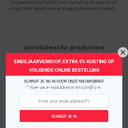
Therapeutische Hand Cream overal op de ruwe en of
droge huid. Ideaal voor ellebogen, knieën en hielen
Gerelateerde producten
EINDEJAARVERKOOP, EXTRA 5% KORTING OP
-
€
0.90
-
€
2.00
VOLGENDE ONLINE BESTELLING
SCHRIJF JE NU IN VOOR ONZE NIEUWSBRIEF
* Voer uw e-mailadres in en schrijf u in.
SCHRIJF JE IN