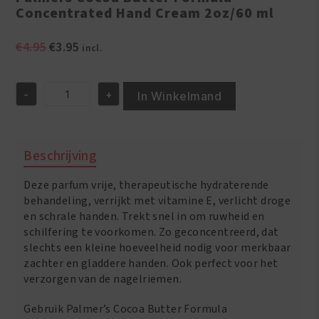
Concentrated Hand Cream 2oz/60 ml
Oorspronkelijke
Huidige
€
4.95
€
3.95
incl.
prijs
prijs
was:
is:
-
+
€4.95.
€3.95.
In Winkelmand
Palmers
Cocoa
Butter
Formula
Beschrijving
Concentrated
Hand
Deze parfum vrije, therapeutische hydraterende
Cream
2oz/60
behandeling, verrijkt met vitamine E, verlicht droge
ml
en schrale handen. Trekt snel in om ruwheid en
aantal
schilfering te voorkomen. Zo geconcentreerd, dat
slechts een kleine hoeveelheid nodig voor merkbaar
zachter en gladdere handen. Ook perfect voor het
verzorgen van de nagelriemen.
Gebruik Palmer’s Cocoa Butter Formula