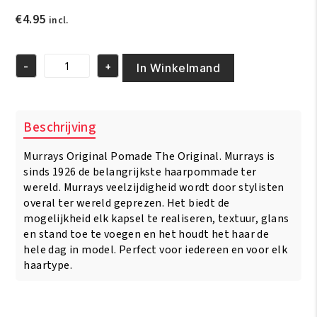
€
4.95
incl.
-
+
In Winkelmand
Murray's
Original
Pomade
85
Beschrijving
gram
aantal
Murrays Original Pomade The Original. Murrays is
sinds 1926 de belangrijkste haarpommade ter
wereld. Murrays veelzijdigheid wordt door stylisten
overal ter wereld geprezen. Het biedt de
mogelijkheid elk kapsel te realiseren, textuur, glans
en stand toe te voegen en het houdt het haar de
hele dag in model. Perfect voor iedereen en voor elk
haartype.