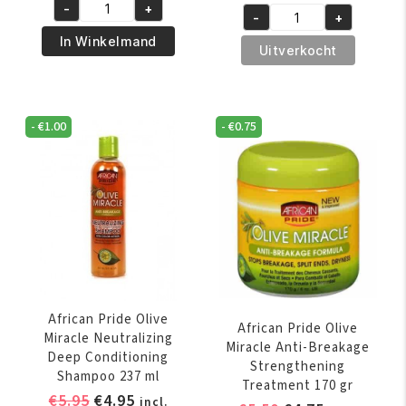
prijs
prijs
-
+
was:
is:
African
-
+
was:
is:
African
€6.95.
€5.50.
Pride
In Winkelmand
€5.95.
€4.95.
Pride
Uitverkocht
Olive
Magical
Miracle
Gro
2
Rejuvenating
-
-
€
1.00
-
€
0.75
Oil
IN-
150
1
ml
Shampoo
aantal
&
Conditioner
355
ml
aantal
African Pride Olive
African Pride Olive
Miracle Neutralizing
Miracle Anti-Breakage
Deep Conditioning
Strengthening
Shampoo 237 ml
Treatment 170 gr
Oorspronkelijke
Huidige
€
5.95
€
4.95
incl.