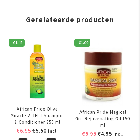
Gerelateerde producten
-
€
1.45
-
€
1.00
African Pride Olive
African Pride Magical
Miracle 2 -IN-1 Shampoo
Gro Rejuvenating Oil 150
& Conditioner 355 ml
ml
Oorspronkelijke
Huidige
€
6.95
€
5.50
incl.
Oorspronkelijk
Huidige
€
5.95
€
4.95
incl.
prijs
prijs