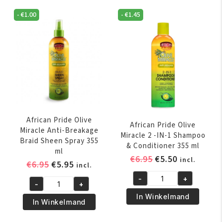
-
€
1.00
-
€
1.45
African Pride Olive
African Pride Olive
Miracle Anti-Breakage
Miracle 2 -IN-1 Shampoo
Braid Sheen Spray 355
& Conditioner 355 ml
ml
Oorspronkelijk
Huidige
€
6.95
€
5.50
incl.
Oorspronkelijke
Huidige
€
6.95
€
5.95
incl.
prijs
prijs
prijs
prijs
-
+
was:
is:
African
-
+
was:
is:
African
€6.95.
€5.50.
Pride
In Winkelmand
€6.95.
€5.95.
Pride
In Winkelmand
Olive
Olive
Miracle