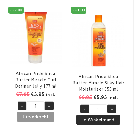
Miracle
2
Anti-
-
€
2.00
-
€
1.00
-
Breakage
IN-
Braid
1
Sheen
Shampoo
Spray
&
355
Conditioner
ml
355
aantal
ml
aantal
African Pride Shea
African Pride Shea
Butter Miracle Curl
Butter Miracle Silky Hair
Definer Jelly 177 ml
Moisturizer 355 ml
Oorspronkelijke
Huidige
€
7.95
€
5.95
incl.
Oorspronkelijk
Huidige
€
6.95
€
5.95
incl.
prijs
prijs
prijs
prijs
-
+
was:
is:
African
-
+
was:
is:
African
€7.95.
€5.95.
Pride
Uitverkocht
€6.95.
€5.95.
Pride
In Winkelmand
Shea
Shea
Butter
Butter