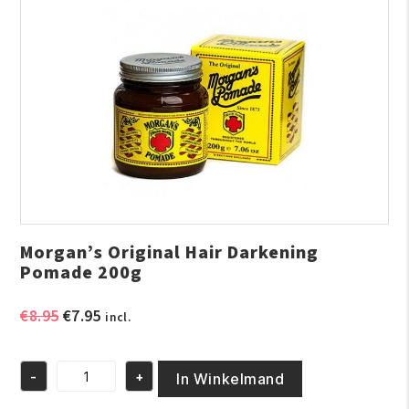
Morgan’s Original Hair Darkening
Pomade 200g
Oorspronkelijke
Huidige
€
8.95
€
7.95
incl.
prijs
prijs
was:
is:
-
+
€8.95.
€7.95.
In Winkelmand
Morgan's
Original