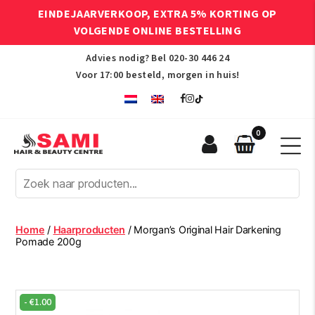
EINDEJAARVERKOOP, EXTRA 5% KORTING OP
VOLGENDE ONLINE BESTELLING
Advies nodig? Bel
020-30 446 24
Voor 17:00 besteld, morgen in huis!
0
Sami
Afro
Hair
&
Beauty
Home
/
Haarproducten
/ Morgan’s Original Hair Darkening
Centre
Pomade 200g
-
€
1.00