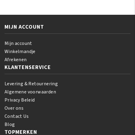
Miracle
Miracle
Curl
Silky
Definer
Hair
Jelly
MIJN ACCOUNT
Moisturizer
177
355
ml
ml
Mijn account
aantal
aantal
Winkelmandje
Afrekenen
KLANTENSERVICE
Levering & Retournering
Algemene voorwaarden
Privacy Beleid
Over ons
Contact Us
Blog
TOPMERKEN