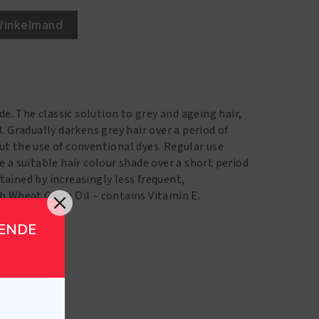
Winkelmand
. The classic solution to grey and ageing hair,
. Gradually darkens grey hair over a period of
ut the use of conventional dyes. Regular use
e a suitable hair colour shade over a short period
ained by increasingly less frequent,
th Wheat Germ Oil – contains Vitamin E.
GENDE