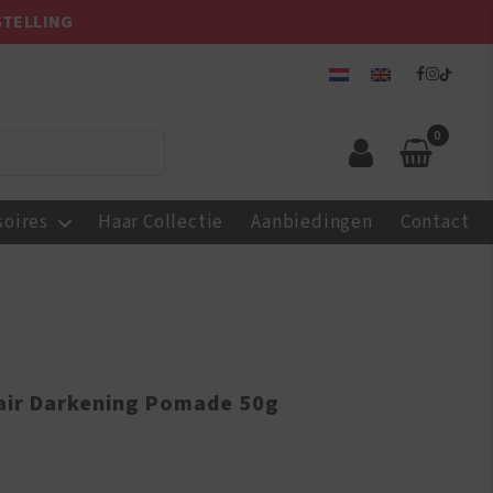
STELLING
0
soires
Haar Collectie
Aanbiedingen
Contact
Hair Darkening Pomade 50g