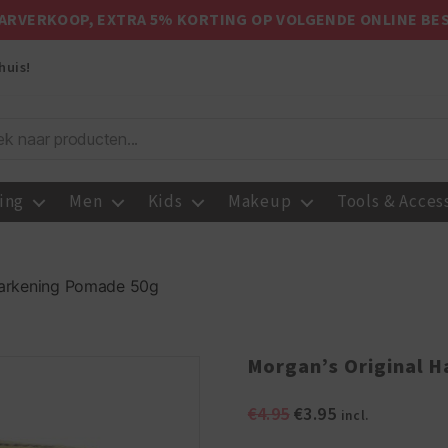
ARVERKOOP, EXTRA 5% KORTING OP VOLGENDE ONLINE BE
huis!
ing
Men
Kids
Makeup
Tools & Acces
 Darkening Pomade 50g
Morgan’s Original 
Oorspronkelijke
Huidige
€
4.95
€
3.95
incl.
prijs
prijs