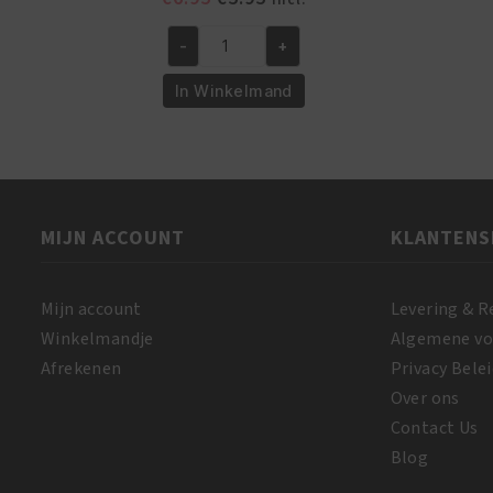
prijs
prijs
was:
is:
-
+
African
€6.95.
€5.95.
Pride
In Winkelmand
Shea
Butter
Miracle
Bouncy
Curls
MIJN ACCOUNT
KLANTENS
Pudding
425
GR
Mijn account
Levering & R
aantal
Winkelmandje
Algemene v
Afrekenen
Privacy Belei
Over ons
Contact Us
Blog