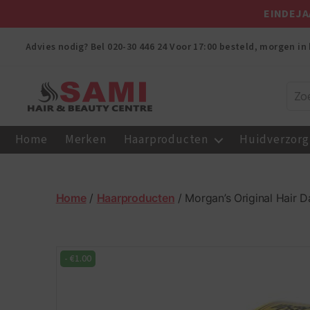
EINDEJA
Advies nodig? Bel
020-30 446 24
Voor 17:00 besteld, morgen in 
Sami
Afro
Home
Merken
Haarproducten
Huidverzorg
Hair
&
Beauty
Centre
Home
/
Haarproducten
/ Morgan’s Original Hair
-
€
1.00