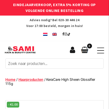
EINDEJAARVERKOOP, EXTRA 5% KORTING OP
VOLGENDE ONLINE BESTELLING
Advies nodig? Bel
020-30 446 24
Voor 17:00 besteld, morgen in huis!
0
Sami
Afro
Hair
&
Beauty
Home
/
Haarproducten
/ KeraCare High Sheen Glossifier
Centre
115g
-
€
1.00