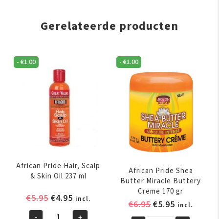
Gerelateerde producten
-
€
1.00
-
€
1.00
African Pride Hair, Scalp
African Pride Shea
& Skin Oil 237 ml
Butter Miracle Buttery
Creme 170 gr
Oorspronkelijke
Huidige
€
5.95
€
4.95
incl.
Oorspronkelijk
Huidige
€
6.95
€
5.95
incl.
prijs
prijs
prijs
prijs
-
+