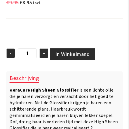
Oorspronkelijke
Huidige
€
9.95
€
8.95
incl.
prijs
prijs
was:
is:
€9.95.
€8.95.
-
+
In Winkelmand
KeraCare
High
Sheen
Glossifier
Beschrijving
115g
aantal
KeraCare High Sheen Glossifier
is een lichte olie
die je haren verzorgt en verzacht door het goed te
hydrateren. Met de Glossifier krijgen je haren een
schitterende glans. Haarbreuk wordt
geminimaliseerd en je haren blijven lekker soepel.
Dof, droog haar is verleden tijd met deze High Sheen
Glossifier die je haar weer revitaliseert ?