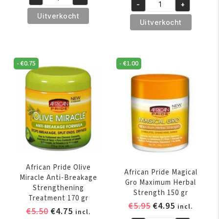
was:
is:
African
-
+
was:
is:
African
€5.95.
€4.95.
Pride
Uitverkocht
€6.95.
€5.95.
Pride
Uitverkocht
Hair,
Shea
Scalp
Butter
&
Miracle
Skin
-
€
0.75
-
€
1.00
Buttery
Oil
Creme
237
170
ml
gr
aantal
aantal
African Pride Olive
African Pride Magical
Miracle Anti-Breakage
Gro Maximum Herbal
Strengthening
Strength 150 gr
Treatment 170 gr
Oorspronkelijk
Huidige
€
5.95
€
4.95
incl.
Oorspronkelijke
Huidige
€
5.50
€
4.75
incl.
prijs
prijs