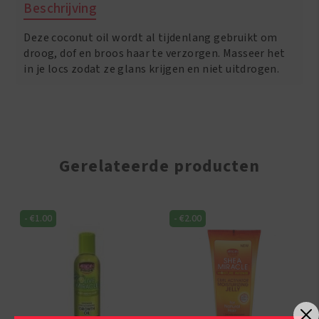
Beschrijving
4
oz
Deze coconut oil wordt al tijdenlang gebruikt om
aantal
droog, dof en broos haar te verzorgen. Masseer het
in je locs zodat ze glans krijgen en niet uitdrogen.
Gerelateerde producten
-
€
1.00
-
€
2.00