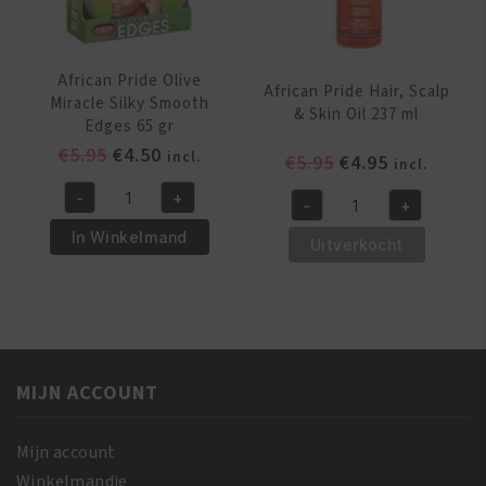
African Pride Olive
African Pride Hair, Scalp
Miracle Silky Smooth
& Skin Oil 237 ml
Edges 65 gr
Oorspronkelijke
Huidige
€
5.95
€
4.50
incl.
Oorspronkelijk
Huidige
€
5.95
€
4.95
incl.
prijs
prijs
prijs
prijs
-
+
was:
is:
-
+
African
was:
is:
African
€5.95.
€4.50.
Pride
€5.95.
€4.95.
In Winkelmand
Pride
Uitverkocht
Olive
Hair,
Miracle
Scalp
Silky
&
Smooth
Skin
Edges
Oil
65
MIJN ACCOUNT
237
gr
ml
aantal
aantal
Mijn account
Winkelmandje