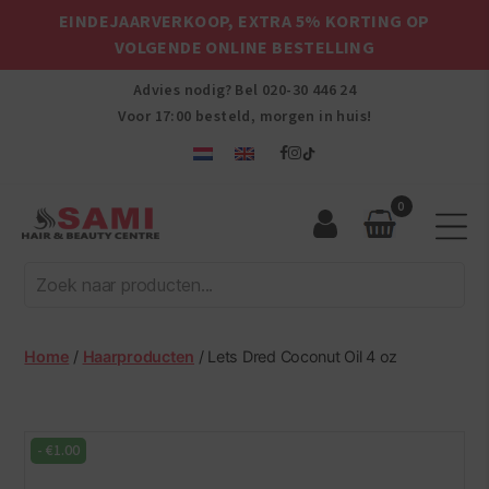
EINDEJAARVERKOOP, EXTRA 5% KORTING OP
VOLGENDE ONLINE BESTELLING
Advies nodig? Bel
020-30 446 24
Voor 17:00 besteld, morgen in huis!
0
Sami
Afro
Hair
&
Beauty
Home
/
Haarproducten
/ Lets Dred Coconut Oil 4 oz
Centre
-
€
1.00