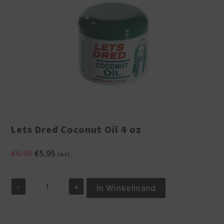
Lets Dred Coconut Oil 4 oz
Oorspronkelijke
Huidige
€
6.95
€
5.95
incl.
prijs
prijs
was:
is:
-
+
€6.95.
€5.95.
In Winkelmand
Lets
Dred
Coconut
Oil