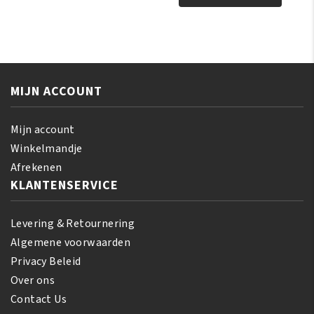
Shea
Magical
Butter
Gro
Miracle
Rejuvenating
Buttery
Herbal
Creme
Formula
170
MIJN ACCOUNT
150
gr
gr
aantal
aantal
Mijn account
Winkelmandje
Afrekenen
KLANTENSERVICE
Levering & Retournering
Algemene voorwaarden
Privacy Beleid
Over ons
Contact Us