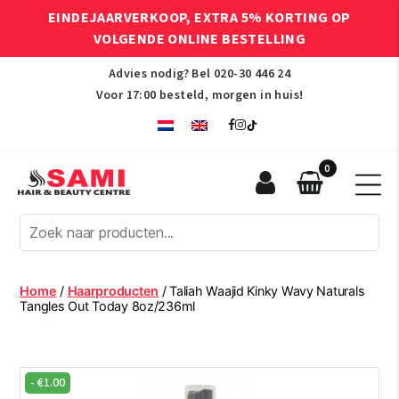
EINDEJAARVERKOOP, EXTRA 5% KORTING OP
VOLGENDE ONLINE BESTELLING
Advies nodig? Bel
020-30 446 24
Voor 17:00 besteld, morgen in huis!
0
Sami
Afro
Hair
&
Beauty
Home
/
Haarproducten
/ Taliah Waajid Kinky Wavy Naturals
Centre
Tangles Out Today 8oz/236ml
-
€
1.00