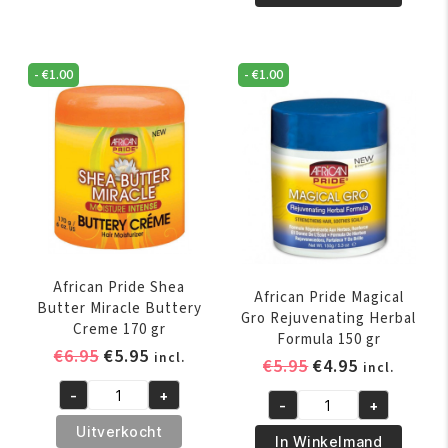
Olive
Oil
Miracle
Spray
Leave-
200
-
€
1.00
-
€
1.00
In
ml
Conditioner
aantal
355
ml
aantal
African Pride Shea
African Pride Magical
Butter Miracle Buttery
Gro Rejuvenating Herbal
Creme 170 gr
Formula 150 gr
Oorspronkelijke
Huidige
€
6.95
€
5.95
incl.
Oorspronkelijk
Huidige
€
5.95
€
4.95
incl.
prijs
prijs
prijs
prijs
-
+
was:
is:
African
-
+
was:
is:
African
€6.95.
€5.95.
Pride
Uitverkocht
€5.95.
€4.95.
Pride
In Winkelmand