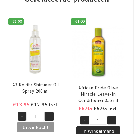
-
€
1.00
-
€
1.00
A3 Revita Shimmer Oil
African Pride Olive
Spray 200 ml
Miracle Leave-In
Conditioner 355 ml
Oorspronkelijke
Huidige
€
13.95
€
12.95
incl.
Oorspronkelijk
Huidige
€
6.95
€
5.95
incl.
prijs
prijs
prijs
prijs
-
+
was:
is:
A3
-
+
was:
is:
African
€13.95.
€12.95.
Revita
Uitverkocht
€6.95.
€5.95.
Pride
In Winkelmand
Shimmer