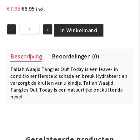
Oorspronkelijke
Huidige
€
7.95
€
6.95
incl.
prijs
prijs
was:
is:
-
+
€7.95.
€6.95.
In Winkelmand
Taliah
Waajid
Kinky
Wavy
Beschrijving
Beoordelingen (0)
Naturals
Tangles
Taliah Waajid Tangles Out Today is een leave- in
Out
Today
conditioner Hersteld schade en breuk Hydrateert en
8oz/236ml
verzorgt de krullen van u kindje. Taliah Waajid
aantal
Tangles Out Today is een natuurlijke ontklittende
nevel.
Gerelateerde producten