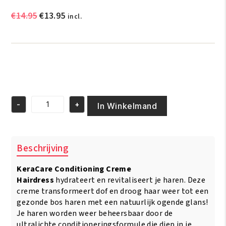
Oorspronkelijke
Huidige
€
14.95
€
13.95
incl.
prijs
prijs
was:
is:
€14.95.
€13.95.
-
+
In Winkelmand
KeraCare
Conditioning
Creme
Hairdress
Beschrijving
225g/8oz
aantal
KeraCare Conditioning Creme
Hairdress
hydrateert en revitaliseert je haren. Deze
creme transformeert dof en droog haar weer tot een
gezonde bos haren met een natuurlijk ogende glans!
Je haren worden weer beheersbaar door de
ultralichte conditioneringsformule die diep in je