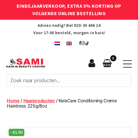
EINDEJAARVERKOOP, EXTRA 5% KORTING OP
VOLGENDE ONLINE BESTELLING
Advies nodig? Bel
020-30 446 24
Voor 17:00 besteld, morgen in huis!
0
Sami
Afro
Hair
&
Beauty
Home
/
Haarproducten
/ KeraCare Conditioning Creme
Centre
Hairdress 225g/8oz
-
€
1.00