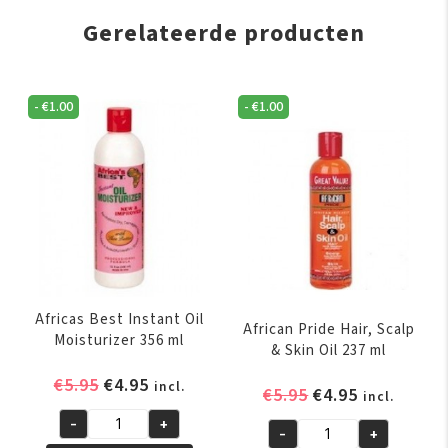
Gerelateerde producten
-
€
1.00
-
€
1.00
Africas Best Instant Oil
African Pride Hair, Scalp
Moisturizer 356 ml
& Skin Oil 237 ml
Oorspronkelijke
Huidige
€
5.95
€
4.95
incl.
Oorspronkelijk
Huidige
€
5.95
€
4.95
incl.
prijs
prijs
prijs
prijs
-
+
was:
is:
Africas
-
+
was:
is:
African