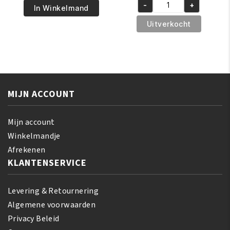
€6.95.
€5.50.
-
+
Pride
was:
is:
In Winkelmand
African
Olive
€5.95.
€4.95.
Pride
Uitverkocht
Miracle
Olive
2
Miracle
-
Neutralizing
IN-
Deep
1
Conditioning
Shampoo
MIJN ACCOUNT
Shampoo
&
237
Conditioner
ml
Mijn account
355
aantal
Winkelmandje
ml
Afrekenen
aantal
KLANTENSERVICE
Levering & Retournering
Algemene voorwaarden
Privacy Beleid