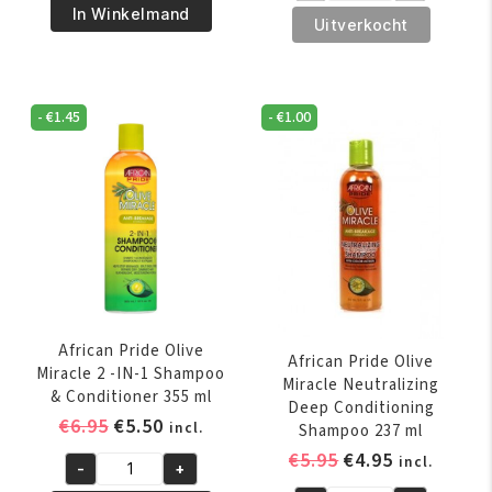
€5.95.
€4.95.
Best
In Winkelmand
€5.95.
€4.95.
Pride
Uitverkocht
Instant
Hair,
Oil
Scalp
Moisturizer
&
356
-
€
1.45
-
€
1.00
Skin
ml
Oil
aantal
237
ml
aantal
African Pride Olive
African Pride Olive
Miracle 2 -IN-1 Shampoo
Miracle Neutralizing
& Conditioner 355 ml
Deep Conditioning
Oorspronkelijke
Huidige
€
6.95
€
5.50
incl.
Shampoo 237 ml
prijs
prijs
Oorspronkelijk
Huidige
€
5.95
€
4.95
incl.
-
+
was:
is:
African
prijs
prijs