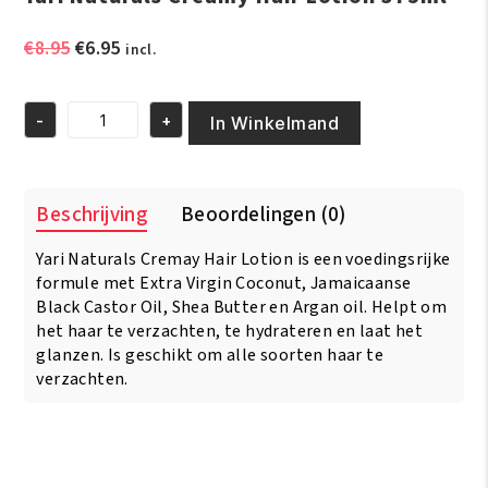
Oorspronkelijke
Huidige
€
8.95
€
6.95
incl.
prijs
prijs
was:
is:
-
+
€8.95.
€6.95.
In Winkelmand
Yari
Naturals
Creamy
Hair
Beschrijving
Beoordelingen (0)
Lotion
375ml
Yari Naturals Cremay Hair Lotion is een voedingsrijke
aantal
formule met Extra Virgin Coconut, Jamaicaanse
Black Castor Oil, Shea Butter en Argan oil. Helpt om
het haar te verzachten, te hydrateren en laat het
glanzen. Is geschikt om alle soorten haar te
verzachten.