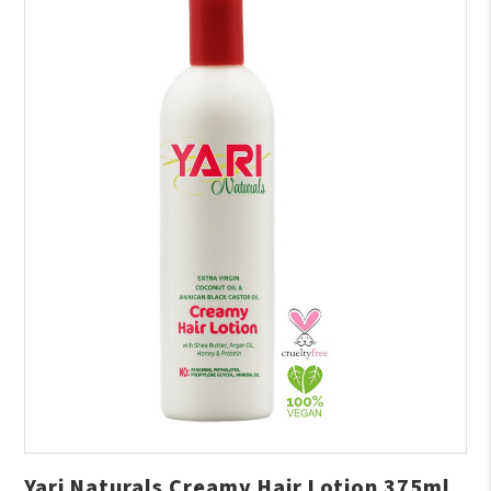
Yari Naturals Creamy Hair Lotion 375ml