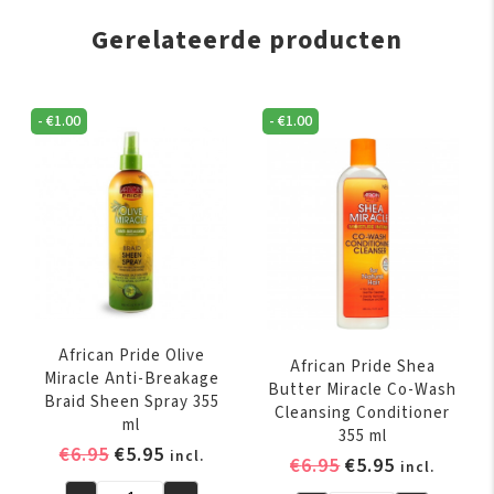
Gerelateerde producten
-
€
1.00
-
€
1.00
African Pride Olive
African Pride Shea
Miracle Anti-Breakage
Butter Miracle Co-Wash
Braid Sheen Spray 355
Cleansing Conditioner
ml
355 ml
Oorspronkelijke
Huidige
€
6.95
€
5.95
incl.
Oorspronkelijk
Huidige
€
6.95
€
5.95
incl.
prijs
prijs
prijs
prijs