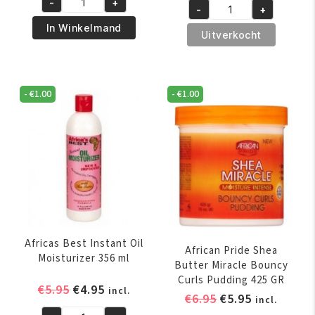
-
+
was:
is:
African
-
+
was:
is:
African
€6.95.
€5.95.
Pride
In Winkelmand
€6.95.
€5.95.
Pride
Uitverkocht
Olive
Shea
Miracle
Butter
Anti-
Miracle
Breakage
-
€
1.00
-
€
1.00
Co-
Braid
Wash
Sheen
Cleansing
Spray
Conditioner
355
355
ml
ml
aantal
aantal
Africas Best Instant Oil
African Pride Shea
Moisturizer 356 ml
Butter Miracle Bouncy
Curls Pudding 425 GR
Oorspronkelijke
Huidige
€
5.95
€
4.95
incl.
Oorspronkelijk
Huidige
€
6.95
€
5.95
incl.
prijs
prijs