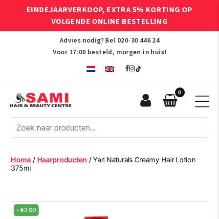
EINDEJAARVERKOOP, EXTRA 5% KORTING OP
VOLGENDE ONLINE BESTELLING
Advies nodig? Bel
020-30 446 24
Voor 17:00 besteld, morgen in huis!
0
Sami
Afro
Hair
&
Beauty
Home
/
Haarproducten
/ Yari Naturals Creamy Hair Lotion
Centre
375ml
-
€
2.00