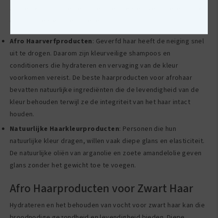
aangezien sommige behandelingen de kleur veranderen of de
duur van de kleur beïnvloeden.
Afro Haarverfproducten
: Geverfd haar heeft de neiging snel
uit te drogen. Daarom zijn kleurveilige shampoos en
conditioners die hydrateren en vervaging van de kleur
voorkomen vereist. De beste haarproducten voor afrohaar
bevatten natuurlijke ingrediënten die de levendigheid van de
kleur behouden terwijl ze de integriteit van het haar intact
houden.
Natuurlijke Haarkleurproducten
: Personen die hun
natuurlijke kleur dragen, willen vaak diepe glans en elasticiteit.
De natuurlijke oliën van arganolie en zoete amandelolie geven
glans zonder het gewicht toe te voegen.
Afro Haarproducten voor Zwart Haar
Hydrateren en het behouden van vocht voor zwart haar kan die
broodnodige gezondheid en levendigheid bieden. Diepe