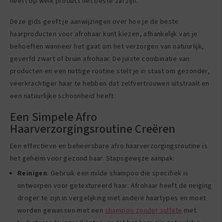
heeft op welk product het beste zal zijn.
Deze gids geeft je aanwijzingen over hoe je de beste
haarproducten voor afrohaar kunt kiezen, afhankelijk van je
behoeften wanneer het gaat om het verzorgen van natuurlijk,
geverfd zwart of bruin afrohaar. De juiste combinatie van
producten en een nuttige routine stelt je in staat om gezonder,
veerkrachtiger haar te hebben dat zelfvertrouwen uitstraalt en
een natuurlijke schoonheid heeft.
Een Simpele Afro
Haarverzorgingsroutine Creëren
Een effectieve en beheersbare afro haarverzorgingsroutine is
het geheim voor gezond haar. Stapsgewijze aanpak:
Reinigen
: Gebruik een milde shampoo die specifiek is
ontworpen voor getextureerd haar. Afrohaar heeft de neiging
droger te zijn in vergelijking met andere haartypes en moet
worden gewassen met een
shampoo zonder sulfate
met