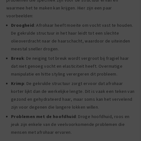
problemen die specifiek zijn voor de structuur ervan en
waarmee het te maken kan krijgen. Hier zijn een paar
voorbeelden:
Droogheid
: Afrohaar heeft moeite om vocht vast te houden.
De gekrulde structuur in het haar leidt tot een slechte
olieoverdracht naar de haarschacht, waardoor de uiteinden
meestal sneller drogen.
Breuk
: De neiging tot breuk wordt vergroot bij fragiel haar
dat niet genoeg vocht en elasticiteit heeft. Overmatige
manipulatie en hitte styling verergeren dit probleem.
Krimp
: De gekrulde structuur zorgt ervoor dat afrohaar
korter lijkt dan de werkelijke lengte. Dit is vaak een teken van
gezond en gehydrateerd haar, maar soms kan het vervelend
zijn voor degenen die langere lokken willen.
Problemen met de hoofdhuid
: Droge hoofdhuid, roos en
jeuk zijn enkele van de veelvoorkomende problemen die
mensen met afrohaar ervaren.