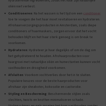
hydraterende ingrediënten, zodat het haar zijn natuurlijke
oliën niet verliest.
Conditioneren
: Na het wassen is het tijd om een
conditioner
toe te voegen die het haar moet revitaliseren en hydrateren.
Afrohaarverzorgingsproducten in Amsterdam, zoals diepe
conditioners of haarmaskers, zorgen ervoor dat het vocht
behouden blijft en het haar sterk genoeg is om breuk te
voorkomen.
Hydrateren
: Hydrateer je haar dagelijks of om de dag om
het gehydrateerd te houden. Afrohaarproducten voor
haargroei met natuurlijke oliën en humectanten kunnen vocht
vasthouden en droogheid voorkomen.
Afsluiten
: Voorkom vochtverlies door het in te sluiten.
Populaire keuzes voor de beste haarproducten voor
afrohaar zijn sheaboter, kokosolie en castorolie.
Styling en Bescherming
: Beschermende stijlen zoals
vlechten, twists en knotten minimaliseren schade.
Stylingcrèmes en gels moeten het haar vasthouden zonder