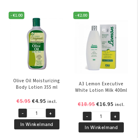
-
€
1.00
-
€
2.00
Olive Oil Moisturizing
A3 Lemon Executive
Body Lotion 355 ml
White Lotion Milk 400ml
Oorspronkelijke
Huidige
€
5.95
€
4.95
incl.
Oorspronkelijk
Huidige
€
18.95
€
16.95
incl.
prijs
prijs
prijs
prijs
-
+
was:
is:
Olive
-
+
was:
is:
A3
€5.95.
€4.95.
Oil
In Winkelmand
€18.95.
€16.95.
Lemon
In Winkelmand
Moisturizing
Executive