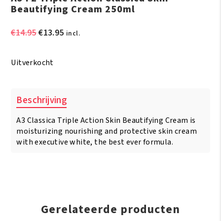
Beautifying Cream 250ml
Oorspronkelijke
Huidige
€
14.95
€
13.95
incl.
prijs
prijs
was:
is:
Uitverkocht
€14.95.
€13.95.
Beschrijving
A3 Classica Triple Action Skin Beautifying Cream is
moisturizing nourishing and protective skin cream
with executive white, the best ever formula.
Gerelateerde producten