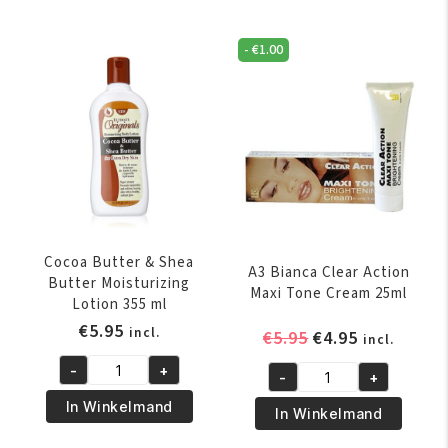
Body
White
Lotion
Lotion
355
-
€
1.00
Milk
ml
400ml
aantal
aantal
Cocoa Butter & Shea
A3 Bianca Clear Action
Butter Moisturizing
Maxi Tone Cream 25ml
Lotion 355 ml
€
5.95
incl.
Oorspronkelijk
Huidige
€
5.95
€
4.95
incl.
prijs
prijs
-
+
-
+
Cocoa
was:
is:
A3
Butter
€5.95.
€4.95.
In Winkelmand
Bianca
In Winkelmand
&
Clear