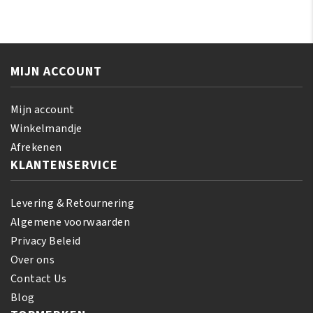
Shea
Action
Butter
Maxi
Moisturizing
Tone
Lotion
Cream
355
MIJN ACCOUNT
25ml
ml
aantal
aantal
Mijn account
Winkelmandje
Afrekenen
KLANTENSERVICE
Levering & Retournering
Algemene voorwaarden
Privacy Beleid
Over ons
Contact Us
Blog