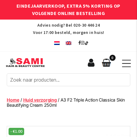
EINDEJAARVERKOOP, EXTRA 5% KORTING OP
VOLGENDE ONLINE BESTELLING
Advies nodig? Bel
020-30 446 24
Voor 17:00 besteld, morgen in huis!
0
Sami
Afro
Hair
&
Beauty
Home
/
Huid verzorging
/ A3 F2 Triple Action Classica Skin
Centre
Beautifying Cream 250ml
-
€
1.00