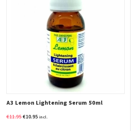
A3 Lemon Lightening Serum 50ml
Oorspronkelijke
Huidige
€
11.95
€
10.95
incl.
prijs
prijs
was:
is: