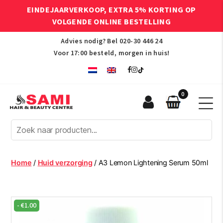
EINDEJAARVERKOOP, EXTRA 5% KORTING OP
VOLGENDE ONLINE BESTELLING
Advies nodig? Bel
020-30 446 24
Voor 17:00 besteld, morgen in huis!
0
Sami
Afro
Hair
&
Beauty
Home
/
Huid verzorging
/ A3 Lemon Lightening Serum 50ml
Centre
-
€
1.00