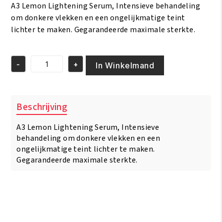
A3 Lemon Lightening Serum, Intensieve behandeling
€11.95.
€10.95.
om donkere vlekken en een ongelijkmatige teint
lichter te maken. Gegarandeerde maximale sterkte.
-
+
In Winkelmand
A3
Lemon
Lightening
Serum
Beschrijving
50ml
aantal
A3 Lemon Lightening Serum, Intensieve
behandeling om donkere vlekken en een
ongelijkmatige teint lichter te maken.
Gegarandeerde maximale sterkte.