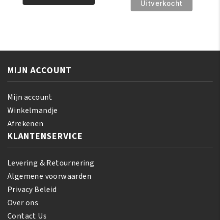
€2.99.
€2.00.
Triple
Uitverkocht
Glycerine
Action
260ml
TMA
aantal
Skin
Lightening
Soap
MIJN ACCOUNT
100
gr
aantal
Mijn account
Winkelmandje
Afrekenen
KLANTENSERVICE
Levering & Retournering
Algemene voorwaarden
Privacy Beleid
Over ons
Contact Us