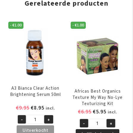
Gerelateerde producten
-
€
1.00
-
€
1.00
A3 Bianca Clear Action
Africas Best Organics
Brightening Serum 50ml
Texture My Way No-Lye
Texturizing Kit
Oorspronkelijke
Huidige
€
9.95
€
8.95
incl.
Oorspronkelijk
Huidige
€
6.95
€
5.95
incl.
prijs
prijs
prijs
prijs
-
+
was:
is:
A3
-
+
was:
is:
Africas
€9.95.
€8.95.
Bianca
Uitverkocht
€6.95.
€5.95.