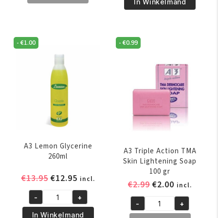
Best
In Winkelmand
Clear
Organics
Action
Texture
Brightening
My
Serum
-
€
1.00
-
€
0.99
Way
50ml
No-
aantal
Lye
Texturizing
Kit
aantal
A3 Lemon Glycerine
A3 Triple Action TMA
260ml
Skin Lightening Soap
100 gr
Oorspronkelijke
Huidige
€
13.95
€
12.95
incl.
Oorspronkelijk
Huidige
€
2.99
€
2.00
incl.
prijs
prijs
prijs
prijs
-
+
was:
is:
A3
-
+
was:
is:
A3
€13.95.
€12.95.
Lemon
In Winkelmand