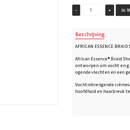
In 
-
+
African
Essence
Control
Wig
Beschrijving
spray
3
AFRICAN ESSENCE BRAID 
in
1
African Essence® Braid She
Formula
12
ontworpen om vocht en gl
oz
ogende vlechten en een g
aantal
Vochtinbrengende crèmes e
hoofdhuid en haarbreuk t