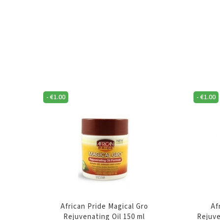
-
€
1.00
-
€
1.00
African Pride Magical Gro
Af
Rejuvenating Oil 150 ml
Rejuve