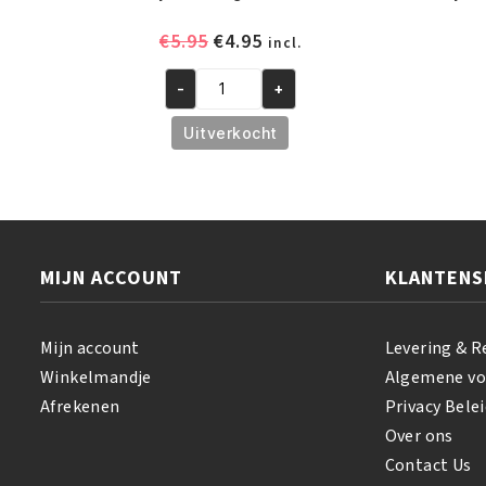
Oorspronkelijke
Huidige
€
5.95
€
4.95
incl.
prijs
prijs
was:
is:
-
+
African
€5.95.
€4.95.
Pride
Uitverkocht
Magical
Gro
Rejuvenating
Oil
150
MIJN ACCOUNT
KLANTENS
ml
aantal
Mijn account
Levering & R
Winkelmandje
Algemene v
Afrekenen
Privacy Belei
Over ons
Contact Us