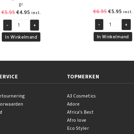
gr
Oorspronk
Huid
€
6.95
€
5.95
Oorspronkelijke
Huidige
€
5.95
€
4.95
incl.
incl.
prijs
prijs
prijs
prijs
was:
is:
-
+
-
+
was:
is:
African
African
€6.95.
€5.95
€5.95.
€4.95.
Pride
Pride
In Winkelmand
In Winkelmand
Shea
Magical
Butter
Gro
Miracle
Rejuvenating
Twist
Herbal
and
Formula
ERVICE
TOPMERKEN
Loc
150
Smoothie
gr
340
aantal
etournering
A3 Cosmetics
gr
oorwaarden
Adore
aantal
d
Africa’s Best
Afro love
Eco Styler