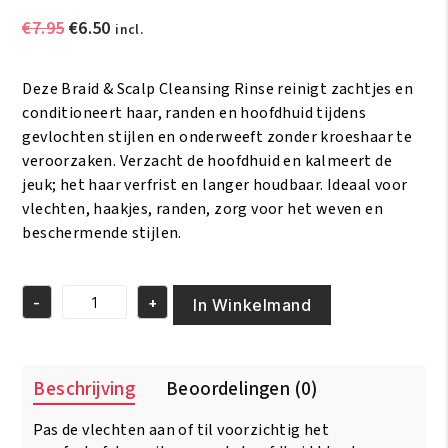
Oorspronkelijke
Huidige
€
7.95
€
6.50
incl.
prijs
prijs
was:
is:
Deze Braid & Scalp Cleansing Rinse reinigt zachtjes en
€7.95.
€6.50.
conditioneert haar, randen en hoofdhuid tijdens
gevlochten stijlen en onderweeft zonder kroeshaar te
veroorzaken. Verzacht de hoofdhuid en kalmeert de
jeuk; het haar verfrist en langer houdbaar. Ideaal voor
vlechten, haakjes, randen, zorg voor het weven en
beschermende stijlen.
-
+
In Winkelmand
African
Pride
Black
Castor
Beschrijving
Beoordelingen (0)
Miracle
Braid
Pas de vlechten aan of til voorzichtig het
&