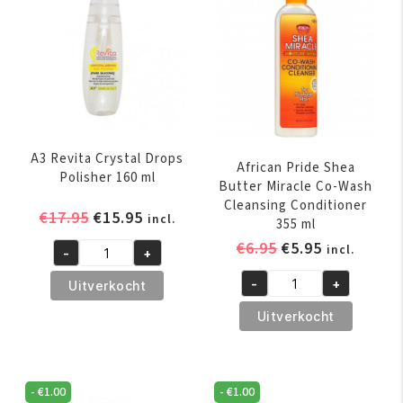
A3 Revita Crystal Drops
African Pride Shea
Polisher 160 ml
Butter Miracle Co-Wash
Cleansing Conditioner
Oorspronkelijke
Huidige
€
17.95
€
15.95
incl.
355 ml
prijs
prijs
Oorspronkelijk
Huidige
€
6.95
€
5.95
incl.
-
+
was:
is:
A3
prijs
prijs
€17.95.
€15.95.
Revita
-
+
Uitverkocht
was:
is:
African
Crystal
€6.95.
€5.95.
Pride
Uitverkocht
Drops
Shea
Polisher
Butter
160
Miracle
ml
-
€
1.00
-
€
1.00
Co-