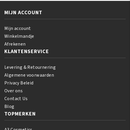
Bouncy
237
Curls
ml
MIJN ACCOUNT
Pudding
aantal
425
GR
Mijn account
aantal
Winkelmandje
Afrekenen
KLANTENSERVICE
Levering & Retournering
Algemene voorwaarden
Privacy Beleid
Over ons
Contact Us
Blog
TOPMERKEN
A3 Cosmetics