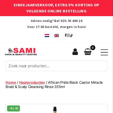
EINDEJAARVERKOOP, EXTRA 5% KORTING OP
VOLGENDE ONLINE BESTELLING
Advies nodig? Bel
020-30 446 24
Voor 17:00 besteld, morgen in huis!
0
Sami
Afro
Hair
&
Beauty
Home
/
Haarproducten
/ African Pride Black Castor Miracle
Centre
Braid & Scalp Cleansing Rinse 355ml
-
€
1.45