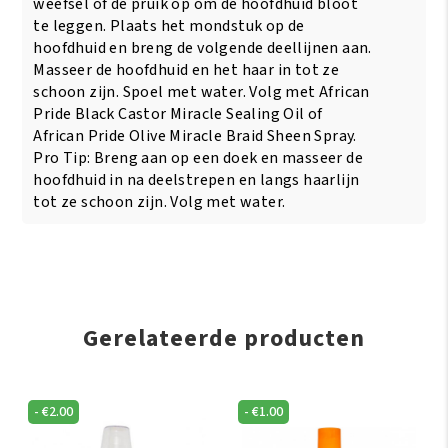
Scalp
weefsel of de pruik op om de hoofdhuid bloot
Cleansing
te leggen. Plaats het mondstuk op de
Rinse
hoofdhuid en breng de volgende deellijnen aan.
355ml
Masseer de hoofdhuid en het haar in tot ze
aantal
schoon zijn. Spoel met water. Volg met African
Pride Black Castor Miracle Sealing Oil of
African Pride Olive Miracle Braid Sheen Spray.
Pro Tip: Breng aan op een doek en masseer de
hoofdhuid in na deelstrepen en langs haarlijn
tot ze schoon zijn. Volg met water.
Gerelateerde producten
-
€
2.00
-
€
1.00