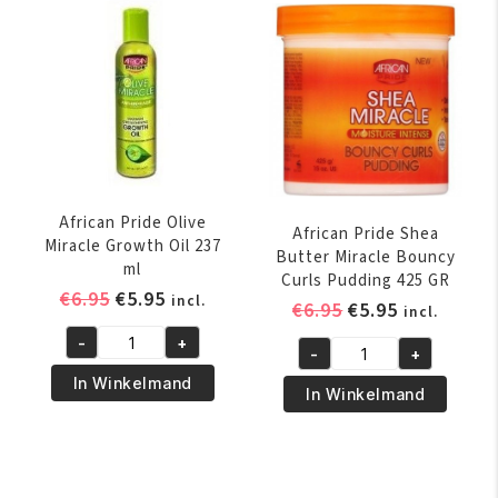
aantal
Wash
Cleansing
Conditioner
355
ml
aantal
African Pride Olive
African Pride Shea
Miracle Growth Oil 237
Butter Miracle Bouncy
ml
Curls Pudding 425 GR
Oorspronkelijke
Huidige
€
6.95
€
5.95
incl.
Oorspronkelijk
Huidige
€
6.95
€
5.95
incl.
prijs
prijs
prijs
prijs
-
+
was:
is:
African
-
+
was:
is:
African
€6.95.
€5.95.
Pride
In Winkelmand
€6.95.
€5.95.
Pride
In Winkelmand
Olive
Shea
Miracle
Butter
Growth
Miracle
Oil